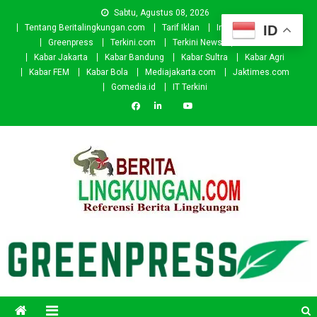
Skip
Sabtu, Agustus 08, 2026
to
ID
Tentang Beritalingkungan.com
Tarif Iklan
Investor
Donasi
content
Greenpress
Terkini.com
Terkini News
Kabar.id
Kabar Jakarta
Kabar Bandung
Kabar Sultra
Kabar Agri
Kabar FEM
Kabar Bola
Mediajakarta.com
Jaktimes.com
Gomedia.id
IT Terkini
Beritalingkungan.com
Situs Berita Lingkungan Indonesia