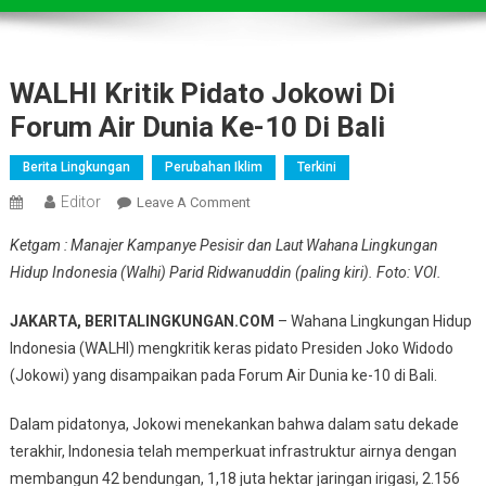
WALHI Kritik Pidato Jokowi Di
Forum Air Dunia Ke-10 Di Bali
Berita Lingkungan
Perubahan Iklim
Terkini
Editor
On
Leave A Comment
WALHI
Ketgam : Manajer Kampanye Pesisir dan Laut Wahana Lingkungan
Kritik
Hidup Indonesia (Walhi) Parid Ridwanuddin (paling kiri). Foto: VOI.
Pidato
Jokowi
JAKARTA, BERITALINGKUNGAN.COM
– Wahana Lingkungan Hidup
Di
Indonesia (WALHI) mengkritik keras pidato Presiden Joko Widodo
Forum
(Jokowi) yang disampaikan pada Forum Air Dunia ke-10 di Bali.
Air
Dunia
Dalam pidatonya, Jokowi menekankan bahwa dalam satu dekade
Ke-
terakhir, Indonesia telah memperkuat infrastruktur airnya dengan
10
Di
membangun 42 bendungan, 1,18 juta hektar jaringan irigasi, 2.156