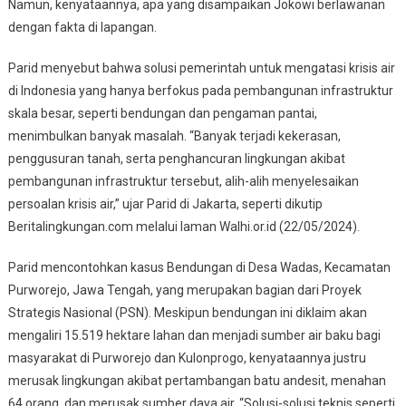
Namun, kenyataannya, apa yang disampaikan Jokowi berlawanan
dengan fakta di lapangan.
Parid menyebut bahwa solusi pemerintah untuk mengatasi krisis air
di Indonesia yang hanya berfokus pada pembangunan infrastruktur
skala besar, seperti bendungan dan pengaman pantai,
menimbulkan banyak masalah. “Banyak terjadi kekerasan,
penggusuran tanah, serta penghancuran lingkungan akibat
pembangunan infrastruktur tersebut, alih-alih menyelesaikan
persoalan krisis air,” ujar Parid di Jakarta, seperti dikutip
Beritalingkungan.com melalui laman Walhi.or.id (22/05/2024).
Parid mencontohkan kasus Bendungan di Desa Wadas, Kecamatan
Purworejo, Jawa Tengah, yang merupakan bagian dari Proyek
Strategis Nasional (PSN). Meskipun bendungan ini diklaim akan
mengaliri 15.519 hektare lahan dan menjadi sumber air baku bagi
masyarakat di Purworejo dan Kulonprogo, kenyataannya justru
merusak lingkungan akibat pertambangan batu andesit, menahan
64 orang, dan merusak sumber daya air. “Solusi-solusi teknis seperti