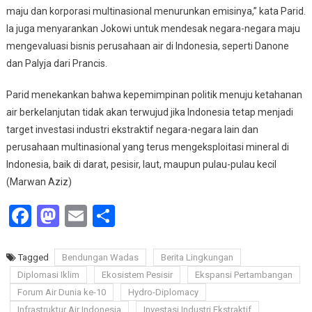
maju dan korporasi multinasional menurunkan emisinya,” kata Parid.
Ia juga menyarankan Jokowi untuk mendesak negara-negara maju
mengevaluasi bisnis perusahaan air di Indonesia, seperti Danone
dan Palyja dari Prancis.
Parid menekankan bahwa kepemimpinan politik menuju ketahanan
air berkelanjutan tidak akan terwujud jika Indonesia tetap menjadi
target investasi industri ekstraktif negara-negara lain dan
perusahaan multinasional yang terus mengeksploitasi mineral di
Indonesia, baik di darat, pesisir, laut, maupun pulau-pulau kecil
(Marwan Aziz)
Facebook
Mastodon
Email
Share
Tagged
Bendungan Wadas
Berita Lingkungan
Diplomasi Iklim
Ekosistem Pesisir
Ekspansi Pertambangan
Forum Air Dunia ke-10
Hydro-Diplomacy
Infrastruktur Air Indonesia
Investasi Industri Ekstraktif