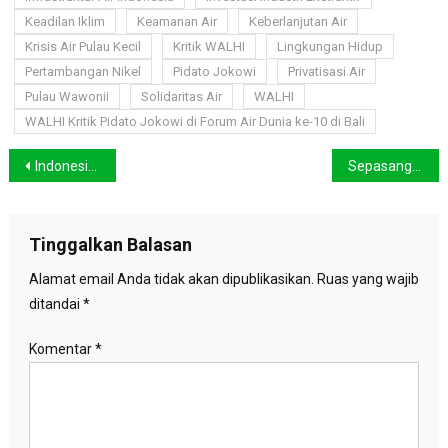
Keadilan Iklim
Keamanan Air
Keberlanjutan Air
Krisis Air Pulau Kecil
Kritik WALHI
Lingkungan Hidup
Pertambangan Nikel
Pidato Jokowi
Privatisasi Air
Pulau Wawonii
Solidaritas Air
WALHI
WALHI Kritik Pidato Jokowi di Forum Air Dunia ke-10 di Bali
Navigasi
Indonesia Tegaskan Peran Penting ASEAN dalam Mengatasi Perubahan Iklim Global di Pertemuan AWG-FCC Ke-20
Sepasang Macan Tutul dan Macan Kumbang Terekam CCTV di Taman Nasional Gunung Gede Pangrango
pos
Tinggalkan Balasan
Alamat email Anda tidak akan dipublikasikan.
Ruas yang wajib
ditandai
*
Komentar
*