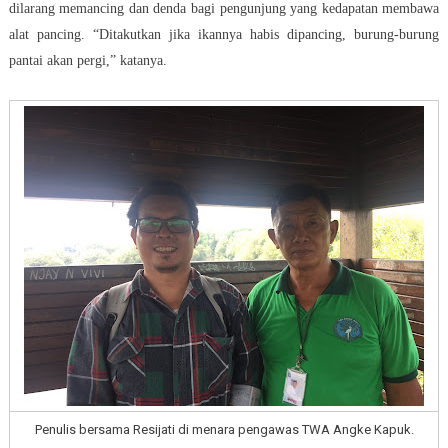
dilarang memancing dan denda bagi pengunjung yang kedapatan membawa
alat pancing. “Ditakutkan jika ikannya habis dipancing, burung-burung
pantai akan pergi,” katanya.
Penulis bersama Resijati di menara pengawas TWA Angke Kapuk.