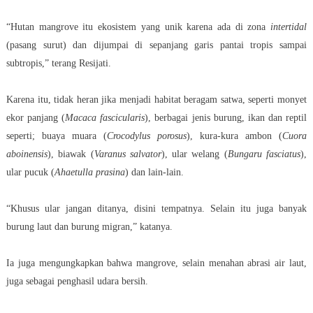
“Hutan mangrove itu ekosistem yang unik karena ada di zona
intertidal
(pasang surut) dan dijumpai di sepanjang garis pantai tropis sampai
subtropis,” terang Resijati.
Karena itu, tidak heran jika menjadi habitat beragam satwa, seperti monyet
ekor panjang (
Macaca fascicularis
), berbagai jenis burung, ikan dan reptil
seperti; buaya muara (
Crocodylus porosus
), kura-kura ambon (
Cuora
aboinensis
), biawak (
Varanus salvator
), ular welang (
Bungaru fasciatus
),
ular pucuk (
Ahaetulla prasina
) dan lain-lain.
“Khusus ular jangan ditanya, disini tempatnya. Selain itu juga banyak
burung laut dan burung migran,” katanya.
Ia juga mengungkapkan bahwa mangrove, selain menahan abrasi air laut,
juga sebagai penghasil udara bersih.