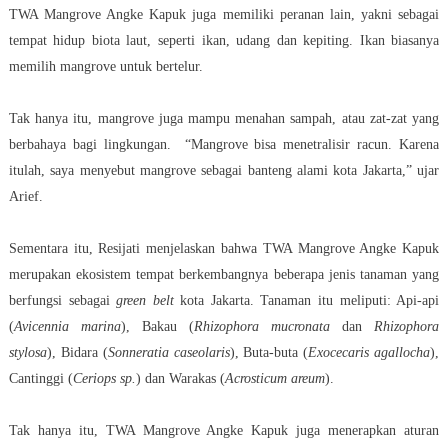
TWA Mangrove Angke Kapuk juga memiliki peranan lain, yakni sebagai
tempat hidup biota laut, seperti ikan, udang dan kepiting. Ikan biasanya
memilih mangrove untuk bertelur.
Tak hanya itu, mangrove juga mampu menahan sampah, atau zat-zat yang
berbahaya bagi lingkungan. “Mangrove bisa menetralisir racun. Karena
itulah, saya menyebut mangrove sebagai banteng alami kota Jakarta,” ujar
Arief.
Sementara itu, Resijati menjelaskan bahwa TWA Mangrove Angke Kapuk
merupakan ekosistem tempat berkembangnya beberapa jenis tanaman yang
berfungsi sebagai
green belt
kota Jakarta. Tanaman itu meliputi: Api-api
(
Avicennia marina
), Bakau (
Rhizophora mucronata
dan
Rhizophora
stylosa
), Bidara (
Sonneratia caseolaris
), Buta-buta (
Exocecaris agallocha
),
Cantinggi (
Ceriops sp.
) dan Warakas (
Acrosticum areum
).
Tak hanya itu, TWA Mangrove Angke Kapuk juga menerapkan aturan