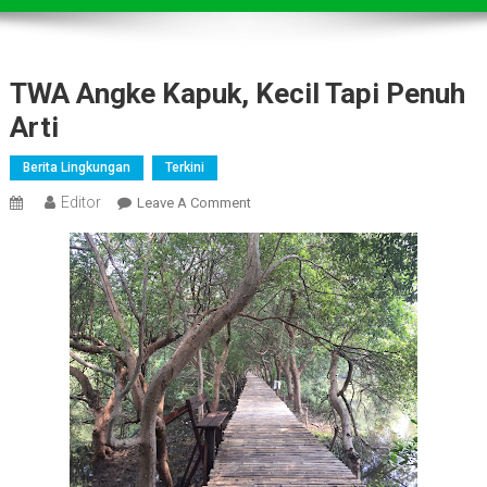
TWA Angke Kapuk, Kecil Tapi Penuh
Arti
Berita Lingkungan
Terkini
Editor
On
Leave A Comment
TWA
Angke
Kapuk,
Kecil
Tapi
Penuh
Arti