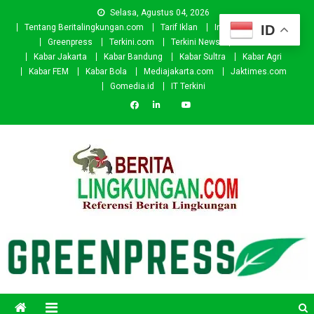
Skip
Selasa, Agustus 04, 2026
to
ID
Tentang Beritalingkungan.com
Tarif Iklan
Investor
Donasi
content
Greenpress
Terkini.com
Terkini News
Kabar.id
Kabar Jakarta
Kabar Bandung
Kabar Sultra
Kabar Agri
Kabar FEM
Kabar Bola
Mediajakarta.com
Jaktimes.com
Gomedia.id
IT Terkini
Beritalingkungan.com
Situs Berita Lingkungan Indonesia