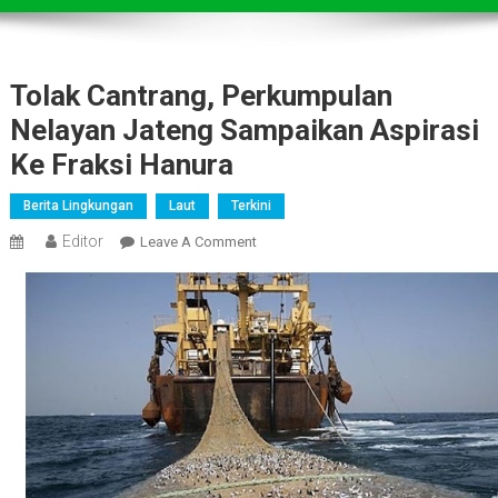
Tolak Cantrang, Perkumpulan
Nelayan Jateng Sampaikan Aspirasi
Ke Fraksi Hanura
Berita Lingkungan
Laut
Terkini
Editor
On
Leave A Comment
Tolak
Cantrang,
Perkumpulan
Nelayan
Jateng
Sampaikan
Aspirasi
Ke
Fraksi
Hanura