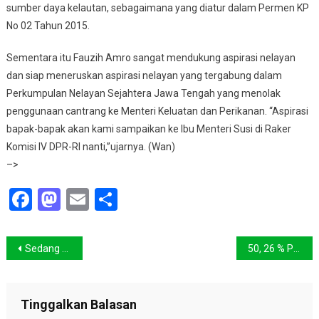
sumber daya kelautan, sebagaimana yang diatur dalam Permen KP
No 02 Tahun 2015.
Sementara itu Fauzih Amro sangat mendukung aspirasi nelayan
dan siap meneruskan aspirasi nelayan yang tergabung dalam
Perkumpulan Nelayan Sejahtera Jawa Tengah yang menolak
penggunaan cantrang ke Menteri Keluatan dan Perikanan. “Aspirasi
bapak-bapak akan kami sampaikan ke Ibu Menteri Susi di Raker
Komisi IV DPR-RI nanti,”ujarnya. (Wan)
–>
Facebook
Mastodon
Email
Share
Navigasi
Sedang Cari Tiket Pesawat Untuk Liburan? Coba deh ke Ternate
50, 26 % Pengguna Internet Indonesia Membaca Berita Lingkungan
pos
Tinggalkan Balasan