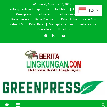
Skip
Jumat, Agustus 07, 2026
to
ID
Tentang Beritalingkungan.com
Tarif Iklan
Investor
Donasi
content
Greenpress
Terkini.com
Terkini News
Kabar.id
Kabar Jakarta
Kabar Bandung
Kabar Sultra
Kabar Agri
Kabar FEM
Kabar Bola
Mediajakarta.com
Jaktimes.com
Gomedia.id
IT Terkini
Beritalingkungan.com
Situs Berita Lingkungan Indonesia