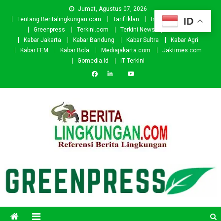
Skip
Jumat, Agustus 07, 2026
to
ID
Tentang Beritalingkungan.com
Tarif Iklan
Investor
Donasi
content
Greenpress
Terkini.com
Terkini News
Kabar.id
Kabar Jakarta
Kabar Bandung
Kabar Sultra
Kabar Agri
Kabar FEM
Kabar Bola
Mediajakarta.com
Jaktimes.com
Gomedia.id
IT Terkini
Beritalingkungan.com
Situs Berita Lingkungan Indonesia