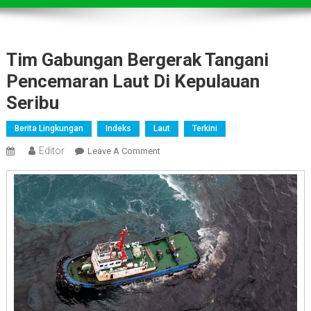
Tim Gabungan Bergerak Tangani
Pencemaran Laut Di Kepulauan
Seribu
Berita Lingkungan
Indeks
Laut
Terkini
Editor
On
Leave A Comment
Tim
Gabungan
Bergerak
Tangani
Pencemaran
Laut
Di
Kepulauan
Seribu