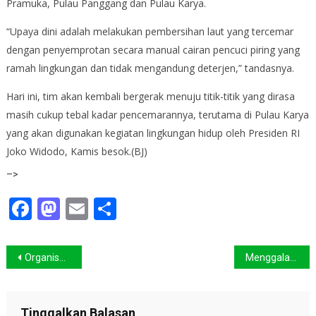
Pramuka, Pulau Panggang dan Pulau Karya.
“Upaya dini adalah melakukan pembersihan laut yang tercemar
dengan penyemprotan secara manual cairan pencuci piring yang
ramah lingkungan dan tidak mengandung deterjen,” tandasnya.
Hari ini, tim akan kembali bergerak menuju titik-titik yang dirasa
masih cukup tebal kadar pencemarannya, terutama di Pulau Karya
yang akan digunakan kegiatan lingkungan hidup oleh Presiden RI
Joko Widodo, Kamis besok.(BJ)
–>
Facebook
Mastodon
Email
Share
Navigasi
Organisasi lingkungan sedunia protes rencana pembangunan PLTU Batang
Menggalakkan Eco Farming Kecil-kecilan
pos
Tinggalkan Balasan