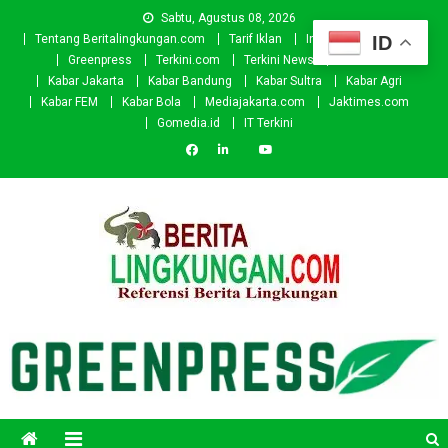
Skip
Sabtu, Agustus 08, 2026
to
ID
Tentang Beritalingkungan.com
Tarif Iklan
Investor
Donasi
content
Greenpress
Terkini.com
Terkini News
Kabar.id
Kabar Jakarta
Kabar Bandung
Kabar Sultra
Kabar Agri
Kabar FEM
Kabar Bola
Mediajakarta.com
Jaktimes.com
Gomedia.id
IT Terkini
Beritalingkungan.com
Situs Berita Lingkungan Indonesia