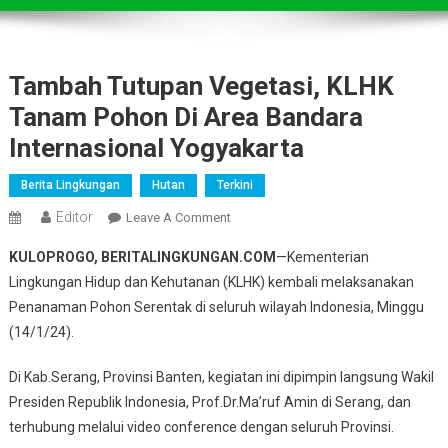
Tambah Tutupan Vegetasi, KLHK
Tanam Pohon Di Area Bandara
Internasional Yogyakarta
Berita Lingkungan
Hutan
Terkini
Editor
On
Leave A Comment
Tambah
KULOPROGO, BERITALINGKUNGAN.COM
—Kementerian
Tutupan
Lingkungan Hidup dan Kehutanan (KLHK) kembali melaksanakan
Vegetasi,
Penanaman Pohon Serentak di seluruh wilayah Indonesia, Minggu
KLHK
(14/1/24).
Tanam
Pohon
Di Kab.Serang, Provinsi Banten, kegiatan ini dipimpin langsung Wakil
Di
Area
Presiden Republik Indonesia, Prof.Dr.Ma’ruf Amin di Serang, dan
Bandara
terhubung melalui video conference dengan seluruh Provinsi.
Internasional