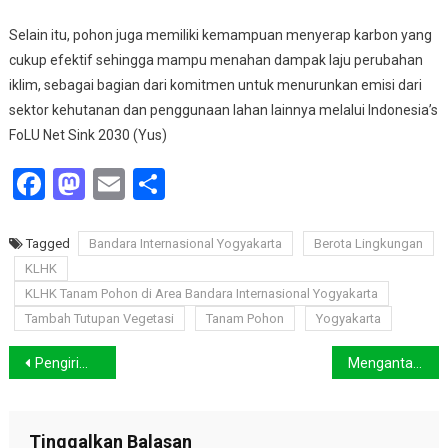
Selain itu, pohon juga memiliki kemampuan menyerap karbon yang
cukup efektif sehingga mampu menahan dampak laju perubahan
iklim, sebagai bagian dari komitmen untuk menurunkan emisi dari
sektor kehutanan dan penggunaan lahan lainnya melalui Indonesia’s
FoLU Net Sink 2030 (Yus)
Facebook
Mastodon
Email
Share
Tagged
Bandara Internasional Yogyakarta
Berota Lingkungan
KLHK
KLHK Tanam Pohon di Area Bandara Internasional Yogyakarta
Tambah Tutupan Vegetasi
Tanam Pohon
Yogyakarta
Navigasi
Pengiriman Ilegal 787 Ekor Satwa Liar Burung dari Way Kanan ke Jakarta Berhasil Digagalkan
Mengantar 7 Kukang Jawa ke Gunung Koneng, Kawasan Taman Nasional Gunung Halimun Salak
pos
Tinggalkan Balasan