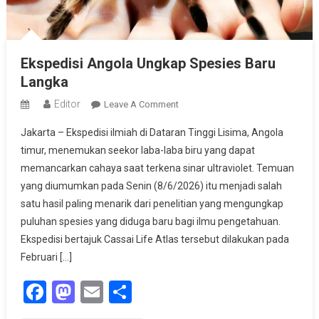
Ekspedisi Angola Ungkap Spesies Baru
Langka
Editor
On
Leave A Comment
Ekspedisi
Jakarta – Ekspedisi ilmiah di Dataran Tinggi Lisima, Angola
Angola
timur, menemukan seekor laba-laba biru yang dapat
Ungkap
memancarkan cahaya saat terkena sinar ultraviolet. Temuan
Spesies
yang diumumkan pada Senin (8/6/2026) itu menjadi salah
Baru
Langka
satu hasil paling menarik dari penelitian yang mengungkap
puluhan spesies yang diduga baru bagi ilmu pengetahuan.
Ekspedisi bertajuk Cassai Life Atlas tersebut dilakukan pada
Februari […]
Facebook
Mastodon
Email
Share