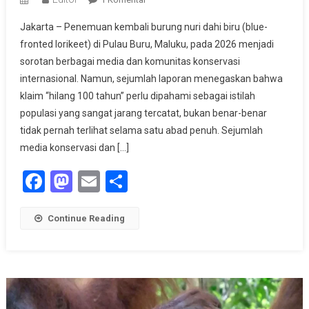
Nuri
Jakarta – Penemuan kembali burung nuri dahi biru (blue-
Dahi
fronted lorikeet) di Pulau Buru, Maluku, pada 2026 menjadi
Biru
sorotan berbagai media dan komunitas konservasi
Ditemukan
internasional. Namun, sejumlah laporan menegaskan bahwa
Kembali
Di
klaim “hilang 100 tahun” perlu dipahami sebagai istilah
Pegunungan
populasi yang sangat jarang tercatat, bukan benar-benar
Buru
tidak pernah terlihat selama satu abad penuh. Sejumlah
media konservasi dan […]
Facebook
Mastodon
Email
Share
Continue Reading