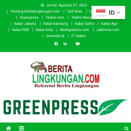
Skip
Jumat, Agustus 07, 2026
to
ID
Tentang Beritalingkungan.com
Tarif Iklan
Investor
Donasi
content
Greenpress
Terkini.com
Terkini News
Kabar.id
Kabar Jakarta
Kabar Bandung
Kabar Sultra
Kabar Agri
Kabar FEM
Kabar Bola
Mediajakarta.com
Jaktimes.com
Gomedia.id
IT Terkini
Beritalingkungan.com
Situs Berita Lingkungan Indonesia