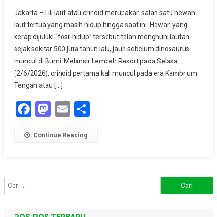
Fakta
Jakarta – Lili laut atau crinoid merupakan salah satu hewan
Lili
laut tertua yang masih hidup hingga saat ini. Hewan yang
Laut,
kerap dijuluki “fosil hidup” tersebut telah menghuni lautan
Hewan
sejak sekitar 500 juta tahun lalu, jauh sebelum dinosaurus
Purba
Yang
muncul di Bumi. Melansir Lembeh Resort pada Selasa
Lebih
(2/6/2026), crinoid pertama kali muncul pada era Kambrium
Tua
Tengah atau […]
Dari
Facebook
Mastodon
Email
Share
Dinosaurus
Continue Reading
Cari
untuk:
POS-POS TERBARU