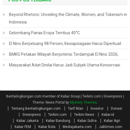
Beyond Rhetoric: Unveiling the Climate, Women, and Tokenism in
Indonesia
Gelombang Panas Eropa Tembus 40°C
El Nino Berpeluang 98 Persen, Kesiapsiagaan Harus Diperkuat
BMKG Petakan Wilayah Berpotensi Terdampak El Nino 2026,
Masyarakat Adat Dinilai Harus Jadi Subjek Utama Konservasi
Beritalingkungan.com member of Kabar Group | Terkini.com | Greenpress
|
Theme: News Portal by
Mystery Themes
.
Tentang Beritalingkungan.com
Tarif Iklan
Investor
Donasi
Greenpress
Terkini.com
Terkini News
Kabar.id
Kabar Jakarta
Kabar Bandung
Kabar Sultra
Kabar Agri
Kabar FEM
Kabar Bola
Mediajakarta.com
Jaktimes.com