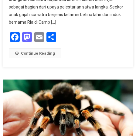
Kelahiran
sebagai bagian dari upaya pelestarian satwa langka. Seekor
Satwa
anak gajah sumatra berjenis kelamin betina lahir dari induk
Langka
bernama Ria di Camp […]
Facebook
Mastodon
Email
Share
Continue Reading