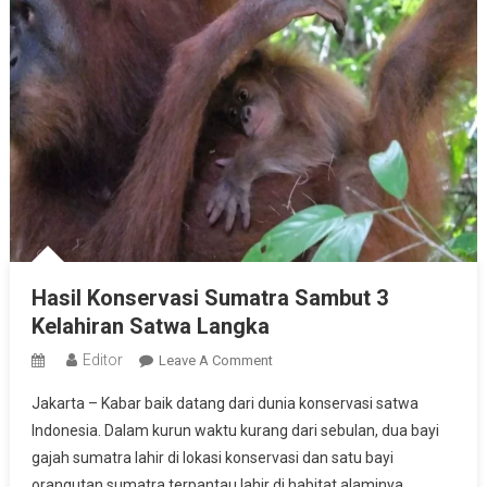
Hasil Konservasi Sumatra Sambut 3
Kelahiran Satwa Langka
Editor
On
Leave A Comment
Hasil
Jakarta – Kabar baik datang dari dunia konservasi satwa
Konservasi
Indonesia. Dalam kurun waktu kurang dari sebulan, dua bayi
Sumatra
gajah sumatra lahir di lokasi konservasi dan satu bayi
Sambut
orangutan sumatra terpantau lahir di habitat alaminya
3