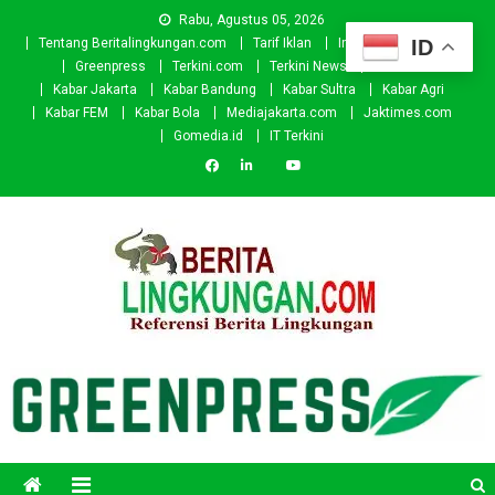
Skip
Rabu, Agustus 05, 2026
to
ID
Tentang Beritalingkungan.com
Tarif Iklan
Investor
Donasi
content
Greenpress
Terkini.com
Terkini News
Kabar.id
Kabar Jakarta
Kabar Bandung
Kabar Sultra
Kabar Agri
Kabar FEM
Kabar Bola
Mediajakarta.com
Jaktimes.com
Gomedia.id
IT Terkini
Beritalingkungan.com
Situs Berita Lingkungan Indonesia