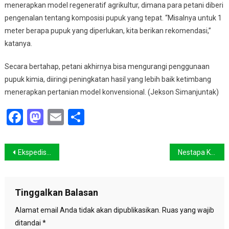
menerapkan model regeneratif agrikultur, dimana para petani diberi
pengenalan tentang komposisi pupuk yang tepat. “Misalnya untuk 1
meter berapa pupuk yang diperlukan, kita berikan rekomendasi,”
katanya.
Secara bertahap, petani akhirnya bisa mengurangi penggunaan
pupuk kimia, diiringi peningkatan hasil yang lebih baik ketimbang
menerapkan pertanian model konvensional. (Jekson Simanjuntak)
Facebook
Mastodon
Email
Share
Navigasi
Ekspedisi Jawadwipa, Menyusuri Jejak Gempa dan Tsunami di Selatan Jawa Timur
Nestapa Kampung Darim Akibat Krisis Iklim
pos
Tinggalkan Balasan
Alamat email Anda tidak akan dipublikasikan.
Ruas yang wajib
ditandai
*