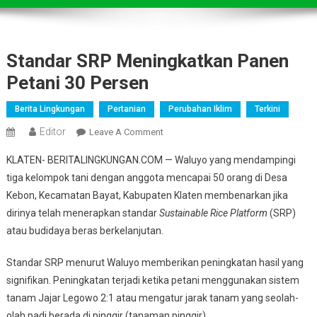
Standar SRP Meningkatkan Panen
Petani 30 Persen
Berita Lingkungan
Pertanian
Perubahan Iklim
Terkini
Editor
On
Leave A Comment
Standar
KLATEN- BERITALINGKUNGAN.COM — Waluyo yang mendampingi
SRP
tiga kelompok tani dengan anggota mencapai 50 orang di Desa
Meningkatkan
Kebon, Kecamatan Bayat, Kabupaten Klaten membenarkan jika
Panen
dirinya telah menerapkan standar
Sustainable Rice Platform
Petani
(SRP)
30
atau budidaya beras berkelanjutan.
Persen
Standar SRP menurut Waluyo memberikan peningkatan hasil yang
signifikan. Peningkatan terjadi ketika petani menggunakan sistem
tanam Jajar Legowo 2:1 atau mengatur jarak tanam yang seolah-
olah padi berada di pinggir (tanaman pinggir).