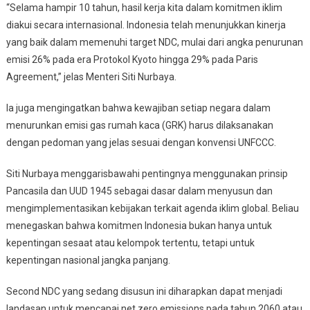
“Selama hampir 10 tahun, hasil kerja kita dalam komitmen iklim
diakui secara internasional. Indonesia telah menunjukkan kinerja
yang baik dalam memenuhi target NDC, mulai dari angka penurunan
emisi 26% pada era Protokol Kyoto hingga 29% pada Paris
Agreement,” jelas Menteri Siti Nurbaya.
Ia juga mengingatkan bahwa kewajiban setiap negara dalam
menurunkan emisi gas rumah kaca (GRK) harus dilaksanakan
dengan pedoman yang jelas sesuai dengan konvensi UNFCCC.
Siti Nurbaya menggarisbawahi pentingnya menggunakan prinsip
Pancasila dan UUD 1945 sebagai dasar dalam menyusun dan
mengimplementasikan kebijakan terkait agenda iklim global. Beliau
menegaskan bahwa komitmen Indonesia bukan hanya untuk
kepentingan sesaat atau kelompok tertentu, tetapi untuk
kepentingan nasional jangka panjang.
Second NDC yang sedang disusun ini diharapkan dapat menjadi
landasan untuk mencapai net zero emissions pada tahun 2060 atau