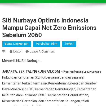
Siti Nurbaya Optimis Indonesia
Mampu Capai Net Zero Emissions
Sebelum 2060
Berita Lingkungan
Perubahan Iklim
Terkini
Editor
On
Leave A Comment
Siti
Menteri LHK, Siti Nurbaya.
Nurbaya
Optimis
JAKARTA, BERITALINGKUNGAN.COM
– Kementerian Lingkungan
Indonesia
Hidup dan Kehutanan (KLHK) bersama dengan sejumlah
Mampu
kementerian terkait, termasuk Kementerian Energi dan Sumber
Capai
Daya Mineral (ESDM), Kementerian Perhubungan, Kementerian
Net
Zero
Kelautan dan Perikanan (KKP), Kementerian Perindustrian,
Emissions
Kementerian Pertanian, dan Kementerian Keuangan, telah
Sebelum