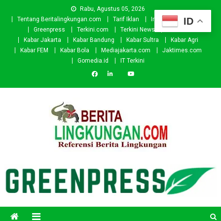
Skip
Rabu, Agustus 05, 2026
to
ID
Tentang Beritalingkungan.com
Tarif Iklan
Investor
Donasi
content
Greenpress
Terkini.com
Terkini News
Kabar.id
Kabar Jakarta
Kabar Bandung
Kabar Sultra
Kabar Agri
Kabar FEM
Kabar Bola
Mediajakarta.com
Jaktimes.com
Gomedia.id
IT Terkini
Beritalingkungan.com
Situs Berita Lingkungan Indonesia