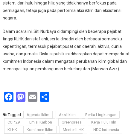
sistem, dari hulu hingga hilir, yang tidak hanya berfokus pada
perniagaan, tetapi juga pada performa aksi iklim dan eksistensi
negara.
Dalam acara ini, Siti Nurbaya didampingi oleh beberapa pejabat
tinggi KLHK dan staf ahli, serta dihadiri oleh berbagai pemangku
kepentingan, termasuk pejabat pusat dan daerah, aktivis, dunia
usaha, dan jurnalis. Diskusi publik ini diharapkan dapat memperkuat
komitmen Indonesia dalam mengatasi perubahan iklim global dan
mencapai tujuan pembangunan berkelanjutan (Marwan Aziz)
Facebook
Mastodon
Email
Share
Tagged
Agenda Iklim
Aksi Iklim
Berita Lingkungan
COP 29
Emisi Karbon
Greenpress
Kerja Hulu Hilir
KLHK
Komitmen Iklim
Menteri LHK
NDC Indonesia