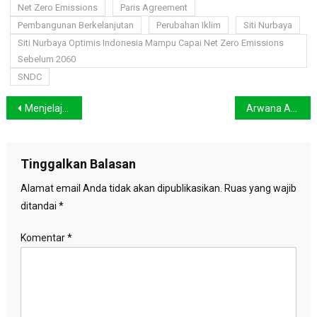
Net Zero Emissions
Paris Agreement
Pembangunan Berkelanjutan
Perubahan Iklim
Siti Nurbaya
Siti Nurbaya Optimis Indonesia Mampu Capai Net Zero Emissions
Sebelum 2060
SNDC
Navigasi
Menjelajahi Bumi, Ini Cara Efektif dan Hemat untuk Melakukan Perjalanan Keliling Dunia
Arwana Asia, Pesona Ikan Purba yang Perlu Dilestarikan
pos
Tinggalkan Balasan
Alamat email Anda tidak akan dipublikasikan.
Ruas yang wajib
ditandai
*
Komentar
*