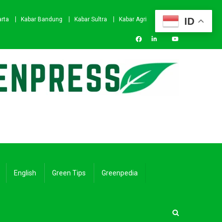
ID
arta
Kabar Bandung
Kabar Sultra
Kabar Agri
English
Green Tips
Greenpedia