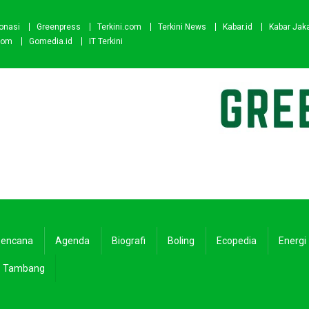
onasi
Greenpress
Terkini.com
Terkini News
Kabar.id
Kabar Jak
com
Gomedia.id
IT Terkini
encana
Agenda
Biografi
Boling
Ecopedia
Energi
Tambang