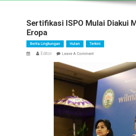
Sertifikasi ISPO Mulai Diakui
Eropa
Berita Lingkungan
Hutan
Terkini
Editor
On
Leave A Comment
Sertifikasi
ISPO
Mulai
Diakui
Masyarakat
Pengguna
Minyak
Sawit
Di
Eropa