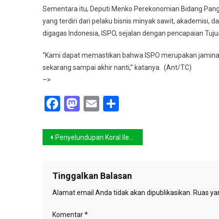
Sementara itu, Deputi Menko Perekonomian Bidang Pan
yang terdiri dari pelaku bisnis minyak sawit, akademisi
digagas Indonesia, ISPO, sejalan dengan pencapaian Tu
“Kami dapat memastikan bahwa ISPO merupakan jaminan 
sekarang sampai akhir nanti,” katanya. (Ant/TC)
–>
Facebook
Mastodon
Email
Share
Navigasi
Penyelundupan Koral Ilegal Diamankan di Bandara Hasanuddin Makassar
pos
Tinggalkan Balasan
Alamat email Anda tidak akan dipublikasikan.
Ruas yan
Komentar
*