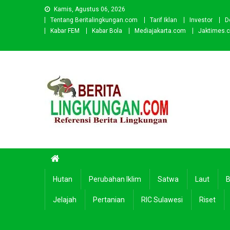
Skip
Kamis, Agustus 06, 2026
to
Tentang Beritalingkungan.com
Tarif Iklan
Investor
D
content
Kabar FEM
Kabar Bola
Mediajakarta.com
Jaktimes.
Beritalingkungan.com
Situs Berita Lingkungan Indonesia
Hutan
Perubahan Iklim
Satwa
Laut
B
Jelajah
Pertanian
RIC Sulawesi
Riset