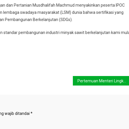
gan dan Pertanian Musdhalifah Machmud menyakinkan peserta IPOC
, dan lembaga swadaya masyarakat (LSM) dunia bahwa sertifikasi yang
juan Pembangunan Berkelanjutan (SDGs).
standar pembangunan industri minyak sawit berkelanjutan kami mul
Pertemuan Menteri Lingkungan Hidup Sedunia Hasilkan Deklarasi Bali
g wajib ditandai
*