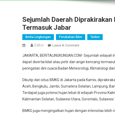
Sejumlah Daerah Diprakirakan 
Termasuk Jabar
Berita Lingkungan
Perubahan Iklim
Terkini
Editor
On
Leave A Comment
Sejumlah
JAKARTA, BERITALINGKUNGAN.COM- Sejumlah wilayah Indo
Daerah
dapat disertai kilat atau petir dan angin kencang term
Diprakirakan
peringatan dini cuaca Badan Meteorologi, Klimatologi dan
Masih
Bakal
Dikutip dari situs BMKG di Jakarta pada Kamis, diprakiraka
Diguyur
Aceh, Bengkulu, Jambi, Sumatera Selatan, Lampung, Ban
Hujan
Lebat
Terdapat juga potensi hujan lebat di wilayah Provinsi Ka
Termasuk
Kalimantan Selatan, Sulawesi Utara, Gorontalo, Sulawes
Jabar
BMKG juga mengingatkan hujan dengan intensitas lebih r