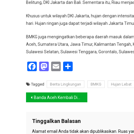
Belitung, DKI Jakarta dan Bali. Sementara itu, Riau menj
Khusus untuk wilayah DKI Jakarta, hujan dengan intensita
hari. Hujan ringan juga dapat terjadi wilayah Jakarta Timur
BMKG juga mengingatkan beberapa daerah masuk dalam ka
Aceh, Sumatera Utara, Jawa Timur, Kalimantan Tengah, K
Sulawesi Selatan, Sulawesi Tenggara, Gorontalo, Sulawes
Facebook
Mastodon
Email
Share
Tagged
Berita Lingkungan
BMKG
Hujan Lebat
Navigasi
Banda Aceh Kembali Digoyang Gempa Bermagnitudo 5.2
pos
Tinggalkan Balasan
Alamat email Anda tidak akan dipublikasikan.
Ruas yan