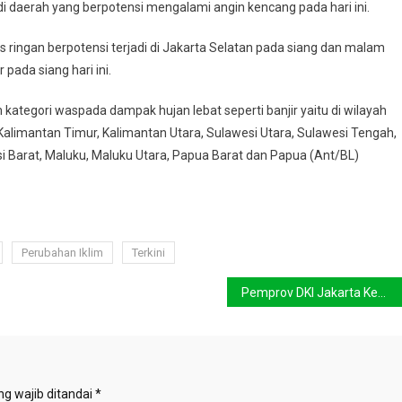
adi daerah yang berpotensi mengalami angin kencang pada hari ini.
s ringan berpotensi terjadi di Jakarta Selatan pada siang dan malam
 pada siang hari ini.
tegori waspada dampak hujan lebat seperti banjir yaitu di wilayah
alimantan Timur, Kalimantan Utara, Sulawesi Utara, Sulawesi Tengah,
i Barat, Maluku, Maluku Utara, Papua Barat dan Papua (Ant/BL)
Perubahan Iklim
Terkini
Pemprov DKI Jakarta Kembangkan Agro Eduwisata
g wajib ditandai
*