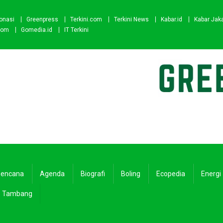
onasi
Greenpress
Terkini.com
Terkini News
Kabar.id
Kabar Jak
com
Gomedia.id
IT Terkini
encana
Agenda
Biografi
Boling
Ecopedia
Energi
Tambang