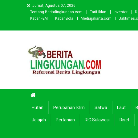
Skip
Jumat, Agustus 07, 2026
to
Tentang Beritalingkungan.com
Tarif Iklan
Investor
D
content
Kabar FEM
Kabar Bola
Mediajakarta.com
Jaktimes.
Beritalingkungan.com
Situs Berita Lingkungan Indonesia
Hutan
Perubahan Iklim
Satwa
Laut
B
Jelajah
Pertanian
RIC Sulawesi
Riset