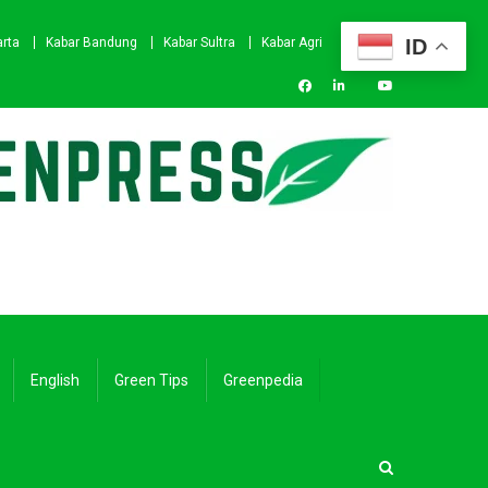
ID
arta
Kabar Bandung
Kabar Sultra
Kabar Agri
English
Green Tips
Greenpedia