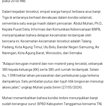
pukul 20.00 WIB.
Tanggamus,
Provinsi
Dalam kejadian tersebut, empat warga hanyut terbawa arus banjir.
Lampung
Tiga di antaranya berhasil dievakuasi dalam kondisi selamat,
sementara satu warga masih dalam pencarian. Abdul Muhari, Ph.D.,
Kepala Pusat Data, Informasi dan Komunikasi Kebencanaan BNPB,
menyampaikan bahwa delapan kecamatan terdampak oleh
bencana ini. Kecamatan-kecamatan tersebut adalah Talang
Padang, Kota Agung Timur, Ulu Belu, Bandar Negeri Samuong, Air
Naningan, Kota Agung Barat, Wonosobo, dan Semaka.
“Adapun kerugian materiil dan non-materiil yang tercatat, sebanyak
385 kepala keluarga (KK) serta 385 unit rumah terdampak. Selain
itu, 1.098 hektar lahan persawahan dan perkebunan juga terkena
dampaknya. Satu jembatan putus dan tujuh titik longsoran menutup
akses jalan,” ungkap Muhari pada Senin (27/05/2024).
Muhari menambahkan bahwa kondisi terkini menunjukkan banjir
sudah berangsur surut. BPBD Kabupaten Tanggamus bersama TNI,