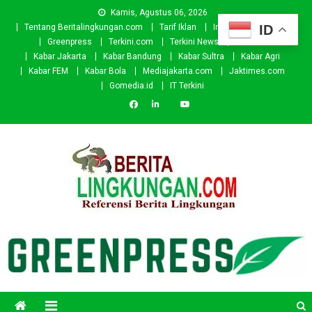
Skip
Kamis, Agustus 06, 2026
to
ID
Tentang Beritalingkungan.com
Tarif Iklan
Investor
Donasi
content
Greenpress
Terkini.com
Terkini News
Kabar.id
Kabar Jakarta
Kabar Bandung
Kabar Sultra
Kabar Agri
Kabar FEM
Kabar Bola
Mediajakarta.com
Jaktimes.com
Gomedia.id
IT Terkini
Beritalingkungan.com
Situs Berita Lingkungan Indonesia