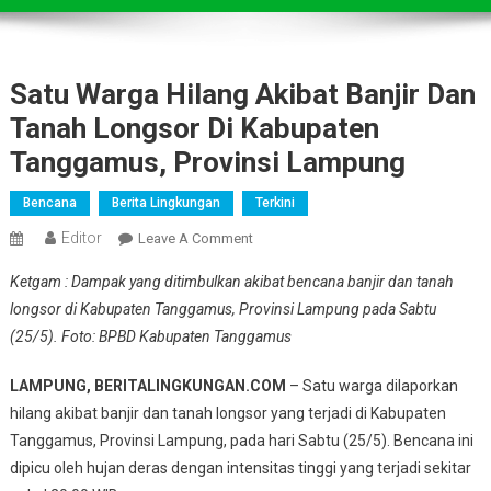
Satu Warga Hilang Akibat Banjir Dan
Tanah Longsor Di Kabupaten
Tanggamus, Provinsi Lampung
Bencana
Berita Lingkungan
Terkini
Editor
On
Leave A Comment
Satu
Ketgam : Dampak yang ditimbulkan akibat bencana banjir dan tanah
Warga
longsor di Kabupaten Tanggamus, Provinsi Lampung pada Sabtu
Hilang
(25/5). Foto: BPBD Kabupaten Tanggamus
Akibat
Banjir
LAMPUNG, BERITALINGKUNGAN.COM
– Satu warga dilaporkan
Dan
hilang akibat banjir dan tanah longsor yang terjadi di Kabupaten
Tanah
Longsor
Tanggamus, Provinsi Lampung, pada hari Sabtu (25/5). Bencana ini
Di
dipicu oleh hujan deras dengan intensitas tinggi yang terjadi sekitar
Kabupaten