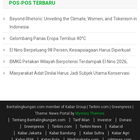
POS-POS TERBARU
Beyond Rhetoric: Unveiling the Climate, Women, and Tokenism in
Indonesia
Gelombang Panas Eropa Tembus 40°C
El Nino Berpeluang 98 Persen, Kesiapsiagaan Harus Diperkuat
BMKG Petakan Wilayah Berpotensi Terdampak El Nino 2026,
Masyarakat Adat Dinilai Harus Jadi Subjek Utama Konservasi
Beritalingkungan.com member of Kabar Group | Terkini.com | Greenpress
|
Theme: News Portal by
Mystery Themes
.
Tentang Beritalingkungan.com
Tarif Iklan
Investor
Donasi
Greenpress
Terkini.com
Terkini News
Kabar.id
Kabar Jakarta
Kabar Bandung
Kabar Sultra
Kabar Agri
Kabar FEM
Kabar Bola
Mediajakarta.com
Jaktimes.com