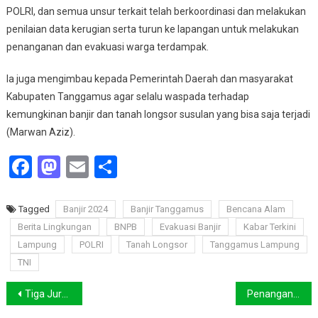
POLRI, dan semua unsur terkait telah berkoordinasi dan melakukan
penilaian data kerugian serta turun ke lapangan untuk melakukan
penanganan dan evakuasi warga terdampak.
Ia juga mengimbau kepada Pemerintah Daerah dan masyarakat
Kabupaten Tanggamus agar selalu waspada terhadap
kemungkinan banjir dan tanah longsor susulan yang bisa saja terjadi
(Marwan Aziz).
Facebook
Mastodon
Email
Share
Tagged
Banjir 2024
Banjir Tanggamus
Bencana Alam
Berita Lingkungan
BNPB
Evakuasi Banjir
Kabar Terkini
Lampung
POLRI
Tanah Longsor
Tanggamus Lampung
TNI
Navigasi
Tiga Jurnalis Sorong Menangkan Penghargaan Jurnalistik Green Press
Penangan Darurat Banjir Lahar Hujan, BNPB Lanjutkan Operasi Teknologi Modifakasi Cuaca