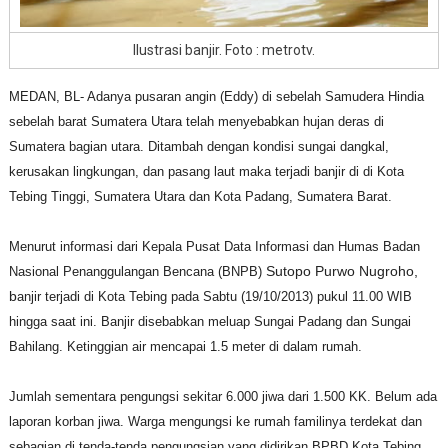
Ilustrasi banjir. Foto : metrotv.
MEDAN, BL- Adanya pusaran angin (Eddy) di sebelah Samudera Hindia
sebelah barat Sumatera Utara telah menyebabkan hujan deras di
Sumatera bagian utara. Ditambah dengan kondisi sungai dangkal,
kerusakan lingkungan, dan pasang laut maka terjadi banjir di di Kota
Tebing Tinggi, Sumatera Utara dan Kota Padang, Sumatera Barat.
Menurut informasi dari
Kepala Pusat Data Informasi dan Humas Badan
Nasional Penanggulangan Bencana (BNPB)
Sutopo Purwo Nugroho,
b
anjir terjadi di Kota Tebing pada Sabtu (19/10/2013) pukul 11.00 WIB
hingga saat ini. Banjir disebabkan meluap Sungai Padang dan Sungai
Bahilang. Ketinggian air mencapai 1.5 meter di dalam rumah.
Jumlah sementara pengungsi sekitar 6.000 jiwa dari 1.500 KK. Belum ada
laporan korban jiwa. Warga mengungsi ke rumah familinya terdekat dan
sebagian di tenda-tenda pengungsian yang didirikan BPBD Kota Tebing