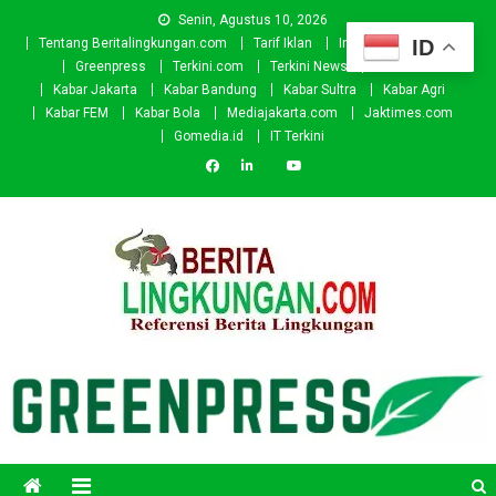
Skip
Senin, Agustus 10, 2026
to
ID
Tentang Beritalingkungan.com
Tarif Iklan
Investor
Donasi
content
Greenpress
Terkini.com
Terkini News
Kabar.id
Kabar Jakarta
Kabar Bandung
Kabar Sultra
Kabar Agri
Kabar FEM
Kabar Bola
Mediajakarta.com
Jaktimes.com
Gomedia.id
IT Terkini
Beritalingkungan.com
Situs Berita Lingkungan Indonesia