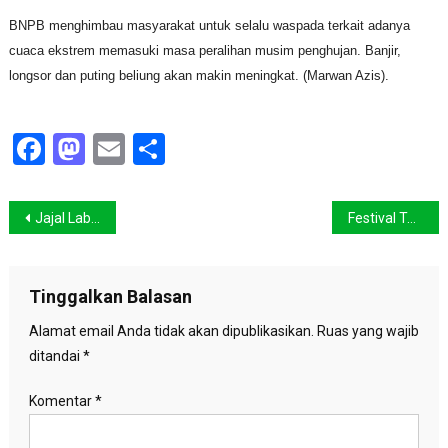
BNPB menghimbau masyarakat untuk selalu waspada terkait adanya
cuaca ekstrem memasuki masa peralihan musim penghujan. Banjir,
longsor dan puting beliung akan makin meningkat. (Marwan Azis).
Facebook
Mastodon
Email
Share
Navigasi
Jajal Labengki Serasa Raja Ampat
Festival Taman, Kurangi Sampah dan Gunakan Energi Matahari
pos
Tinggalkan Balasan
Alamat email Anda tidak akan dipublikasikan.
Ruas yang wajib
ditandai
*
Komentar
*