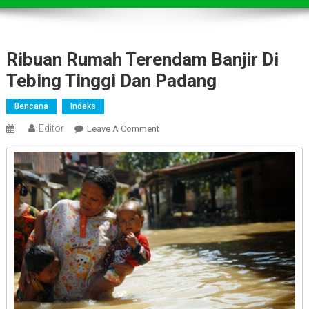
Ribuan Rumah Terendam Banjir Di
Tebing Tinggi Dan Padang
Bencana
Indeks
Editor
On
Leave A Comment
Ribuan
Rumah
Terendam
Banjir
Di
Tebing
Tinggi
Dan
Padang