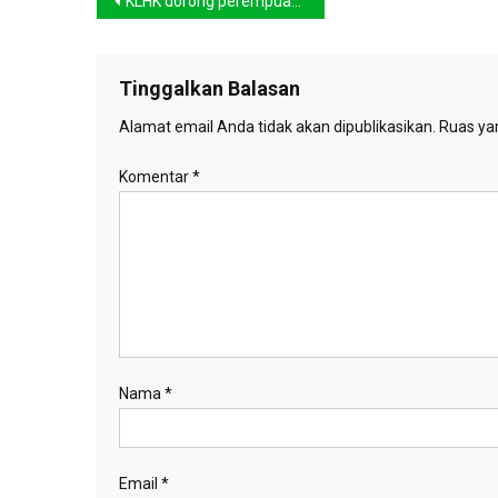
Navigasi
KLHK dorong perempuan aktif melestarikan lingkungan
pos
Tinggalkan Balasan
Alamat email Anda tidak akan dipublikasikan.
Ruas yan
Komentar
*
Nama
*
Email
*