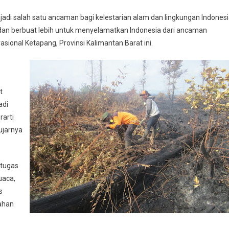
jadi salah satu ancaman bagi kelestarian alam dan lingkungan Indonesi
 dan berbuat lebih untuk menyelamatkan Indonesia dari ancaman
sional Ketapang, Provinsi Kalimantan Barat ini.
t
adi
rarti
ujarnya
rtugas
uaca,
s
ahan