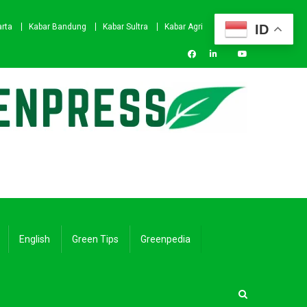
ID
arta
Kabar Bandung
Kabar Sultra
Kabar Agri
English
Green Tips
Greenpedia