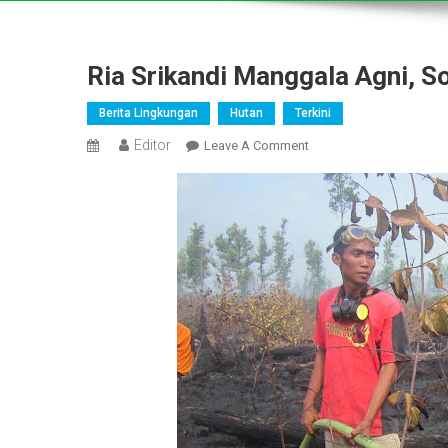
Ria Srikandi Manggala Agni, S
Berita Lingkungan
Hutan
Terkini
Editor
On
Leave A Comment
Ria
Srikandi
Manggala
Agni,
Sosok
Kartini
Masa
Kini