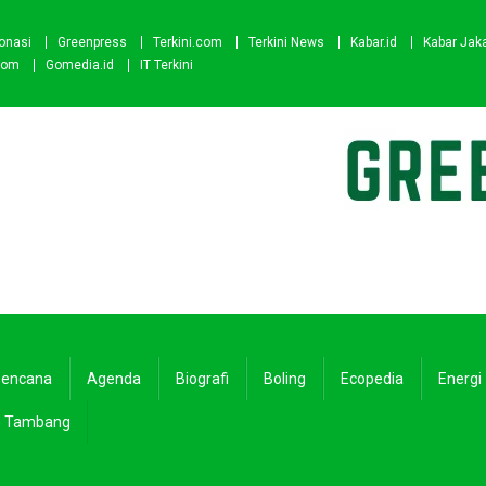
onasi
Greenpress
Terkini.com
Terkini News
Kabar.id
Kabar Jak
com
Gomedia.id
IT Terkini
encana
Agenda
Biografi
Boling
Ecopedia
Energi
Tambang