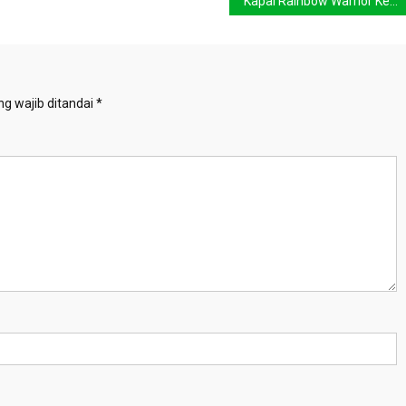
Kapal Rainbow Warrior Kembali Jelajahi Perairan Nusantara
g wajib ditandai
*