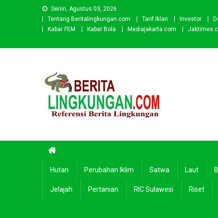
Skip
Senin, Agustus 03, 2026
to
Tentang Beritalingkungan.com
Tarif Iklan
Investor
D
content
Kabar FEM
Kabar Bola
Mediajakarta.com
Jaktimes.
Beritalingkungan.com
Situs Berita Lingkungan Indonesia
Hutan
Perubahan Iklim
Satwa
Laut
B
Jelajah
Pertanian
RIC Sulawesi
Riset