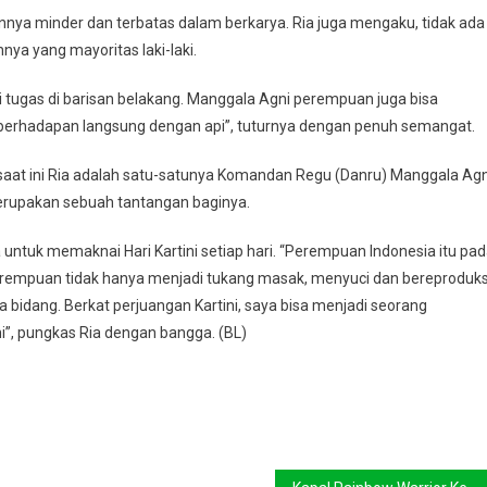
annya minder dan terbatas dalam berkarya. Ria juga mengaku, tidak ada
ya yang mayoritas laki-laki.
 tugas di barisan belakang. Manggala Agni perempuan juga bisa
 berhadapan langsung dengan api”, tuturnya dengan penuh semangat.
aat ini Ria adalah satu-satunya Komandan Regu (Danru) Manggala Agn
erupakan sebuah tantangan baginya.
ya untuk memaknai Hari Kartini setiap hari. “Perempuan Indonesia itu pa
Perempuan tidak hanya menjadi tukang masak, menyuci dan bereproduks
la bidang. Berkat perjuangan Kartini, saya bisa menjadi seorang
ni”, pungkas Ria dengan bangga. (BL)