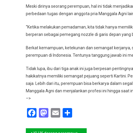
Meski dirinya seorang perempuan, hal ini tidak menjadik
perbedaan tugas dengan anggota pria Manggala Agni lainn
“Ketika melakukan pemadaman, kita tidak hanya memiliki
berperan sebagai pemegang nozzle di garis depan yang
Berkat kemampuan, ketekunan dan semangat kerjanya, s
perempuan di Indonesia. Tentunya tanggung jawab ini m
Tidak lupa, ibu dari tiga anak ini juga berpesan pentingn
hakikatnya memiliki semangat pejuang seperti Kartini. 
saja. Lebih dari itu, perempuan bisa berkarya dalam sega
Manggala Agni dan menjalankan profesi ini hingga saat i
–>
Facebook
Mastodon
Email
Share