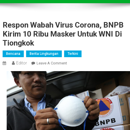
Respon Wabah Virus Corona, BNPB
Kirim 10 Ribu Masker Untuk WNI Di
Tiongkok
Bencana
Berita Lingkungan
Terkini
Editor
On
Leave A Comment
Respon
Wabah
Virus
Corona,
BNPB
Kirim
10
Ribu
Masker
Untuk