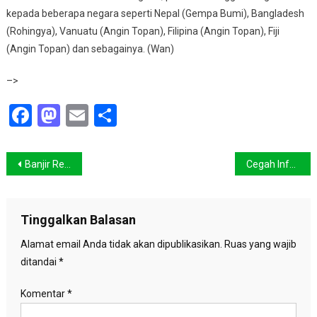
kepada beberapa negara seperti Nepal (Gempa Bumi), Bangladesh
(Rohingya), Vanuatu (Angin Topan), Filipina (Angin Topan), Fiji
(Angin Topan) dan sebagainya. (Wan)
–>
Facebook
Mastodon
Email
Share
Navigasi
Banjir Rendam 7 Desa di Tapanuli Tengah, 1 Orang Dilaporkan Meninggal Dunia
Cegah Infeksi Corona, Sejumlah Perusahaan Global Batasi Perjalanan Bisnis ke China
pos
Tinggalkan Balasan
Alamat email Anda tidak akan dipublikasikan.
Ruas yang wajib
ditandai
*
Komentar
*