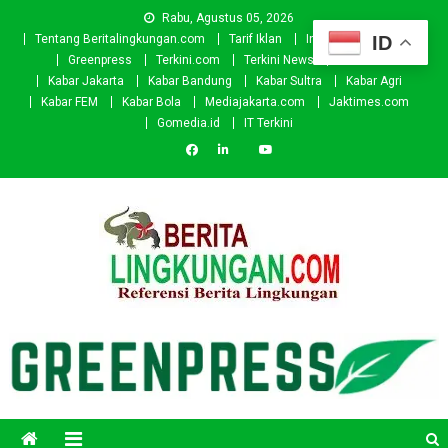
Skip
Rabu, Agustus 05, 2026
to
ID
Tentang Beritalingkungan.com
Tarif Iklan
Investor
Donasi
content
Greenpress
Terkini.com
Terkini News
Kabar.id
Kabar Jakarta
Kabar Bandung
Kabar Sultra
Kabar Agri
Kabar FEM
Kabar Bola
Mediajakarta.com
Jaktimes.com
Gomedia.id
IT Terkini
Beritalingkungan.com
Situs Berita Lingkungan Indonesia