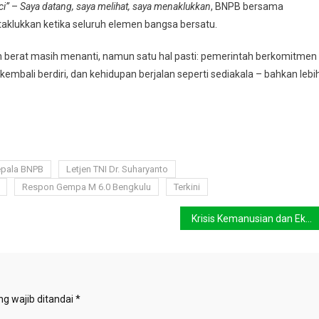
ci”
–
Saya datang, saya melihat, saya menaklukkan
, BNPB bersama
klukkan ketika seluruh elemen bangsa bersatu.
n berat masih menanti, namun satu hal pasti: pemerintah berkomitmen
bali berdiri, dan kehidupan berjalan seperti sediakala – bahkan lebi
pala BNPB
Letjen TNI Dr. Suharyanto
Respon Gempa M 6.0 Bengkulu
Terkini
Krisis Kemanusian dan Ekologi Gaza, Greenpeace : Dunia Diam Bentuk Keterlibatan
g wajib ditandai
*