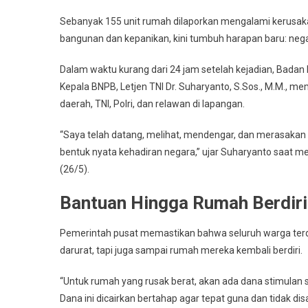
Bantuan
Sebanyak 155 unit rumah dilaporkan mengalami kerusakan
Hingga
bangunan dan kepanikan, kini tumbuh harapan baru: nega
Rumah
Selesai
Dalam waktu kurang dari 24 jam setelah kejadian, Bada
Dibangun
Kepala BNPB, Letjen TNI Dr. Suharyanto, S.Sos., M.M.,
daerah, TNI, Polri, dan relawan di lapangan.
“Saya telah datang, melihat, mendengar, dan merasakan 
bentuk nyata kehadiran negara,” ujar Suharyanto saat me
(26/5).
Bantuan Hingga Rumah Berdiri
Pemerintah pusat memastikan bahwa seluruh warga ter
darurat, tapi juga sampai rumah mereka kembali berdiri.
“Untuk rumah yang rusak berat, akan ada dana stimulan s
Dana ini dicairkan bertahap agar tepat guna dan tidak di