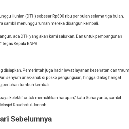
nggu Hunian (DTH) sebesar Rp600 ribu per bulan selama tiga bulan,
ra sambil menunggu rumah mereka dibangun kembali.
ibangun, ada DTH yang akan kami salurkan. Dan untuk pembangunan
,” tegas Kepala BNPB.
ng disiapkan. Pemerintah juga hadir lewat layanan kesehatan dan trau
Dari senyum anak-anak di posko pengungsian, hingga dialog hangat
ng perlahan tumbuh kembali.
paya kolektif untuk memulihkan harapan,” kata Suharyanto, sambil
 Masjid Raudhatul Jannah.
dari Sebelumnya