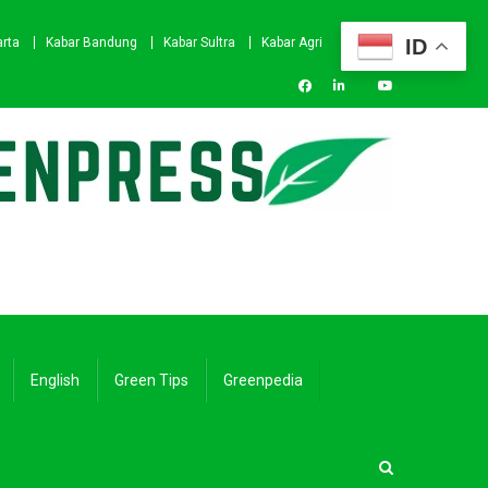
ID
arta
Kabar Bandung
Kabar Sultra
Kabar Agri
English
Green Tips
Greenpedia