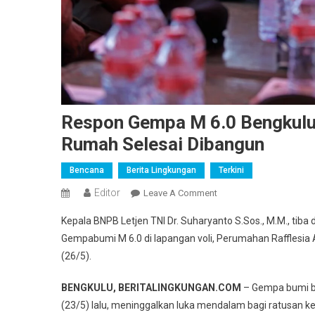
Respon Gempa M 6.0 Bengkulu
Rumah Selesai Dibangun
Bencana
Berita Lingkungan
Terkini
Editor
On
Leave A Comment
Respon
Kepala BNPB Letjen TNI Dr. Suharyanto S.Sos., M.M., ti
Gempa
Gempabumi M 6.0 di lapangan voli, Perumahan Rafflesia 
M
(26/5).
6.0
Bengkulu,
BENGKULU, BERITALINGKUNGAN.COM
– Gempa bumi b
Pemerintah
(23/5) lalu, meninggalkan luka mendalam bagi ratusan ke
Jamin