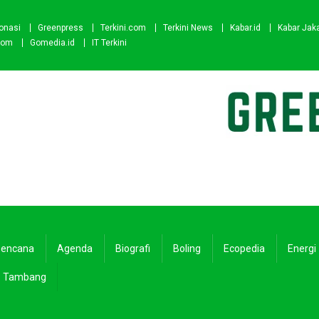
onasi
Greenpress
Terkini.com
Terkini News
Kabar.id
Kabar Jak
com
Gomedia.id
IT Terkini
encana
Agenda
Biografi
Boling
Ecopedia
Energi
Tambang