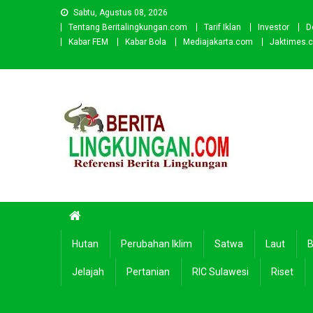
Skip
Sabtu, Agustus 08, 2026
to
Tentang Beritalingkungan.com
Tarif Iklan
Investor
D
content
Kabar FEM
Kabar Bola
Mediajakarta.com
Jaktimes.
Beritalingkungan.com
Situs Berita Lingkungan Indonesia
Hutan
Perubahan Iklim
Satwa
Laut
B
Jelajah
Pertanian
RIC Sulawesi
Riset