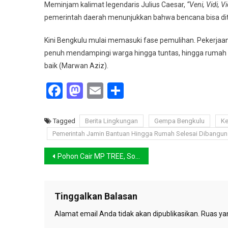
Meminjam kalimat legendaris Julius Caesar,
“Veni, Vidi, Vi
pemerintah daerah menunjukkan bahwa bencana bisa dita
Kini Bengkulu mulai memasuki fase pemulihan. Pekerjaa
penuh mendampingi warga hingga tuntas, hingga rumah kem
baik (Marwan Aziz).
Facebook
Mastodon
Email
Share
Tagged
Berita Lingkungan
Gempa Bengkulu
Ke
Pemerintah Jamin Bantuan Hingga Rumah Selesai Dibangun
Navigasi
Pohon Cair MP TREE, Solusi Cerdas Atasi Emisi dari Algaepark dan Semen Merah Putih
pos
Tinggalkan Balasan
Alamat email Anda tidak akan dipublikasikan.
Ruas yan