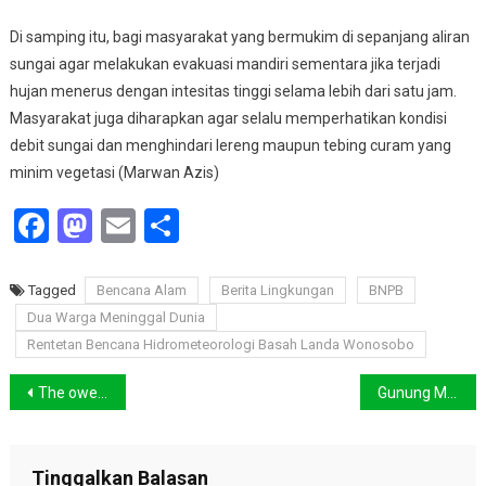
Di samping itu, bagi masyarakat yang bermukim di sepanjang aliran
sungai agar melakukan evakuasi mandiri sementara jika terjadi
hujan menerus dengan intesitas tinggi selama lebih dari satu jam.
Masyarakat juga diharapkan agar selalu memperhatikan kondisi
debit sungai dan menghindari lereng maupun tebing curam yang
minim vegetasi (Marwan Azis)
Facebook
Mastodon
Email
Share
Tagged
Bencana Alam
Berita Lingkungan
BNPB
Dua Warga Meninggal Dunia
Rentetan Bencana Hidrometeorologi Basah Landa Wonosobo
Navigasi
The ower of Mama dari Ketapang Terima Penghargaan Peduli Api
Gunung Merapi Muntahkan APG, Hujan Air Disertai Abu Vulkanik
pos
Tinggalkan Balasan