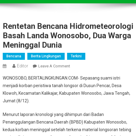
Rentetan Bencana Hidrometeorologi
Basah Landa Wonosobo, Dua Warga
Meninggal Dunia
Bencana
Berita Lingkungan
Terkini
Editor
On
Leave A Comment
Rentetan
WONOSOBO, BERITALINGKUNGAN.COM- Sepasang suami istri
Bencana
menjadi korban peristiwa tanah longsor di Dusun Pencar, Desa
Hidrometeorologi
Klowoh, Kecamatan Kalikajar, Kabupaten Wonosobo, Jawa Tengah,
Basah
Jumat (8/12).
Landa
Wonosobo,
Menurut laporan kronologi yang dihimpun dari Badan
Dua
Warga
Penanggulangan Bencana Daerah (BPBD) Kabupaten Wonosobo,
Meninggal
kedua korban meninggal setelah terkena material longsoran tebing
Dunia