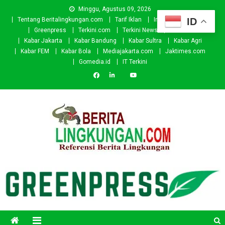
Skip
Minggu, Agustus 09, 2026
to
ID
Tentang Beritalingkungan.com
Tarif Iklan
Investor
Donasi
content
Greenpress
Terkini.com
Terkini News
Kabar.id
Kabar Jakarta
Kabar Bandung
Kabar Sultra
Kabar Agri
Kabar FEM
Kabar Bola
Mediajakarta.com
Jaktimes.com
Gomedia.id
IT Terkini
Beritalingkungan.com
Situs Berita Lingkungan Indonesia