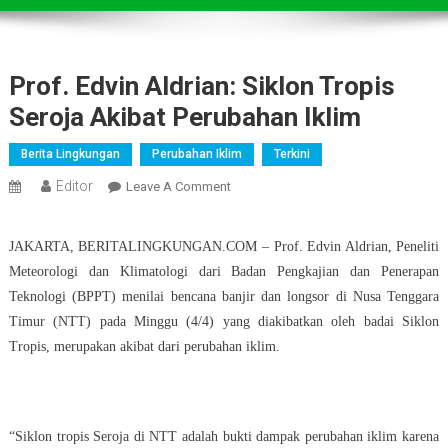
Prof. Edvin Aldrian: Siklon Tropis
Seroja Akibat Perubahan Iklim
Berita Lingkungan
Perubahan Iklim
Terkini
Editor
On
Leave A Comment
Prof.
Edvin
JAKARTA, BERITALINGKUNGAN.COM – Prof. Edvin Aldrian, Peneliti
Aldrian:
Meteorologi dan Klimatologi dari Badan Pengkajian dan Penerapan
Siklon
Teknologi (BPPT) menilai bencana banjir dan longsor di Nusa Tenggara
Tropis
Timur (NTT) pada Minggu (4/4) yang diakibatkan oleh badai Siklon
Seroja
Tropis, merupakan akibat dari perubahan iklim.
Akibat
Perubahan
Iklim
“Siklon tropis Seroja di NTT adalah bukti dampak perubahan iklim karena