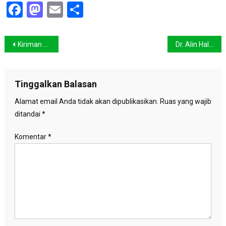
Facebook
Mastodon
Email
Share
Navigasi
Kiriman Sampah Plastik dari AS, Indonesia Wajib Patuhi Aturan Baru Basel
Dr. Alin Halimatussadiah: Mitigasi Jangka Panjang untuk Hadapi Perubahan Iklim
pos
Tinggalkan Balasan
Alamat email Anda tidak akan dipublikasikan.
Ruas yang wajib
ditandai
*
Komentar
*