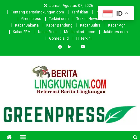
Skip
Jumat, Agustus 07, 2026
to
ID
Tentang Beritalingkungan.com
Tarif Iklan
Investor
Donasi
content
Greenpress
Terkini.com
Terkini News
Kabar.id
Kabar Jakarta
Kabar Bandung
Kabar Sultra
Kabar Agri
Kabar FEM
Kabar Bola
Mediajakarta.com
Jaktimes.com
Gomedia.id
IT Terkini
Beritalingkungan.com
Situs Berita Lingkungan Indonesia