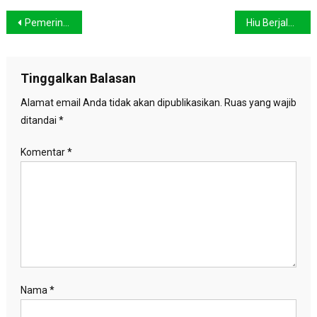
Navigasi
Pemerintah Luncurkan LH FUND, terobosan pendanaan iklim dari Indonesia
Hiu Berjalan di Indonesia Diperkirakan Masih Mengalami Proses Evolusi
pos
Tinggalkan Balasan
Alamat email Anda tidak akan dipublikasikan.
Ruas yang wajib
ditandai
*
Komentar
*
Nama
*