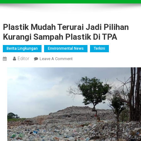
Plastik Mudah Terurai Jadi Pilihan
Kurangi Sampah Plastik Di TPA
Berita Lingkungan
Environmental News
Terkini
Editor
On
Leave A Comment
Plastik
Mudah
Terurai
Jadi
Pilihan
Kurangi
Sampah
Plastik
Di
TPA