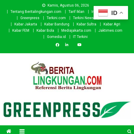
Skip
Kamis, Agustus 06, 2026
to
ID
Tentang Beritalingkungan.com
Tarif Iklan
Investor
Donasi
content
Greenpress
Terkini.com
Terkini News
Kabar.id
Kabar Jakarta
Kabar Bandung
Kabar Sultra
Kabar Agri
Kabar FEM
Kabar Bola
Mediajakarta.com
Jaktimes.com
Gomedia.id
IT Terkini
Beritalingkungan.com
Situs Berita Lingkungan Indonesia