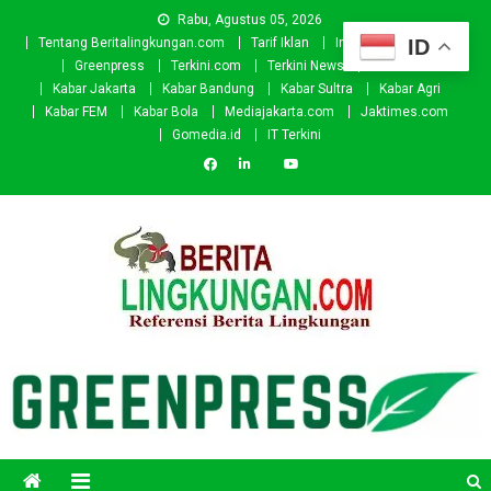
Skip
Rabu, Agustus 05, 2026
to
ID
Tentang Beritalingkungan.com
Tarif Iklan
Investor
Donasi
content
Greenpress
Terkini.com
Terkini News
Kabar.id
Kabar Jakarta
Kabar Bandung
Kabar Sultra
Kabar Agri
Kabar FEM
Kabar Bola
Mediajakarta.com
Jaktimes.com
Gomedia.id
IT Terkini
Beritalingkungan.com
Situs Berita Lingkungan Indonesia