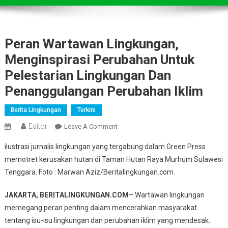
Peran Wartawan Lingkungan,
Menginspirasi Perubahan Untuk
Pelestarian Lingkungan Dan
Penanggulangan Perubahan Iklim
Berita Lingkungan
Terkini
Editor
On
Leave A Comment
Peran
ilustrasi jurnalis lingkungan yang tergabung dalam Green Press
Wartawan
memotret kerusakan hutan di Taman Hutan Raya Murhum Sulawesi
Lingkungan,
Tenggara. Foto : Marwan Aziz/Beritalingkungan.com.
Menginspirasi
Perubahan
JAKARTA, BERITALINGKUNGAN.COM
– Wartawan lingkungan
Untuk
memegang peran penting dalam mencerahkan masyarakat
Pelestarian
Lingkungan
tentang isu-isu lingkungan dan perubahan iklim yang mendesak.