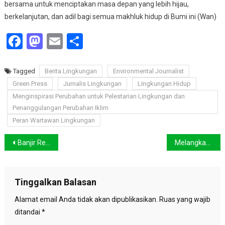
bersama untuk menciptakan masa depan yang lebih hijau,
berkelanjutan, dan adil bagi semua makhluk hidup di Bumi ini (Wan)
Facebook
Mastodon
Email
Share
Tagged
Berita Lingkungan
Environmental Journalist
Green Press
Jurnalis Lingkungan
Lingkungan Hidup
Menginspirasi Perubahan untuk Pelestarian Lingkungan dan
Penanggulangan Perubahan Iklim
Peran Wartawan Lingkungan
Navigasi
Banjir Rendam Tiga Distrik di Jayapura
Melangkah Bersama Menghadapi Perubahan Iklim
pos
Tinggalkan Balasan
Alamat email Anda tidak akan dipublikasikan.
Ruas yang wajib
ditandai
*