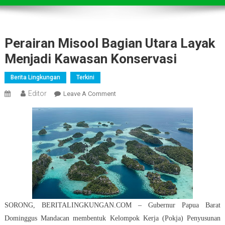
Perairan Misool Bagian Utara Layak
Menjadi Kawasan Konservasi
Berita Lingkungan
Terkini
Editor
On
Leave A Comment
Perairan
Misool
Bagian
Utara
Layak
Menjadi
Kawasan
Konservasi
SORONG, BERITALINGKUNGAN.COM – Gubernur Papua Barat
Dominggus Mandacan membentuk Kelompok Kerja (Pokja) Penyusunan