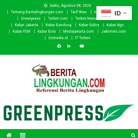
Skip
Sabtu, Agustus 08, 2026
to
ID
Tentang Beritalingkungan.com
Tarif Iklan
Investor
Donasi
content
Greenpress
Terkini.com
Terkini News
Kabar.id
Kabar Jakarta
Kabar Bandung
Kabar Sultra
Kabar Agri
Kabar FEM
Kabar Bola
Mediajakarta.com
Jaktimes.com
Gomedia.id
IT Terkini
Beritalingkungan.com
Situs Berita Lingkungan Indonesia