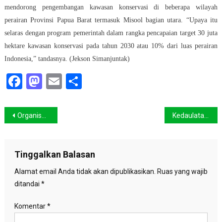
mendorong pengembangan kawasan konservasi di beberapa wilayah
perairan Provinsi Papua Barat termasuk Misool bagian utara. “Upaya itu
selaras dengan program pemerintah dalam rangka pencapaian target 30 juta
hektare kawasan konservasi pada tahun 2030 atau 10% dari luas perairan
Indonesia,” tandasnya. (Jekson Simanjuntak)
Facebook
Mastodon
Email
Share
Navigasi
Organisasi Masyarakat Sipil Laporkan Proyek PLTU Jawa 9 & 10 ke Departemen Keuangan AS
Kedaulatan Pangan Berawal Dari Pemanfaatan Pangan Lokal
pos
Tinggalkan Balasan
Alamat email Anda tidak akan dipublikasikan.
Ruas yang wajib
ditandai
*
Komentar
*