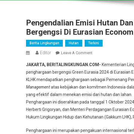
Pengendalian Emisi Hutan Da
Bergengsi Di Eurasian Econom
Berita Lingkungan
Hutan
Terkini
Editor
On
Leave A Comment
Pengendalian
JAKARTA, BERITALINGKUNGAN.COM-
Kementerian Ling
Emisi
penghargaan bergengsi Green Eurasia 2024 di Eurasian 
Hutan
KLHK mendapatkan penghargaan sebagai Pemenang Peri
Dan
Management
atas kebijakan dan komitmen Indonesia dala
Lahan,
KLHK
yang efektif dalam menekan emisi dari hutan dan lahan.
Sabet
Penghargaan ini diserahkan pada tanggal 1 Oktober 2024 
Penghargaan
Herberti Grigoryan, dan Menteri Perdagangan Eurasian E
Bergengsi
Hukum Lingkungan Hidup dan Kehutanan (Gakkum LHK), Ras
Di
Eurasian
Penghargaan ini merupakan pengakuan internasional terh