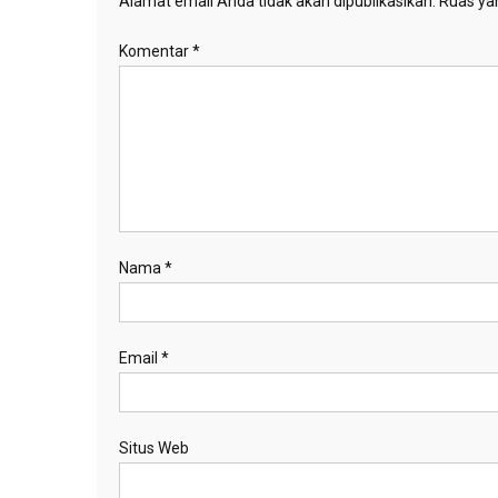
Alamat email Anda tidak akan dipublikasikan.
Ruas yan
Komentar
*
Nama
*
Email
*
Situs Web