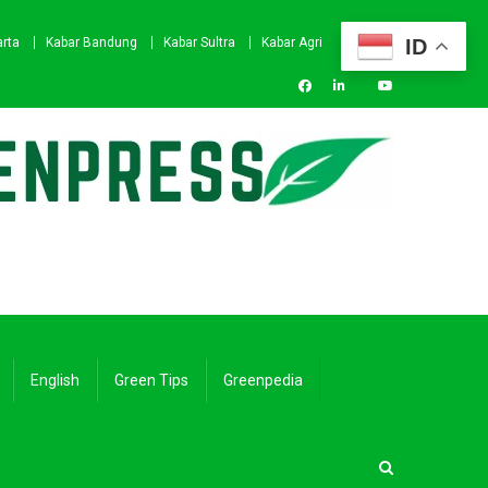
ID
arta
Kabar Bandung
Kabar Sultra
Kabar Agri
English
Green Tips
Greenpedia