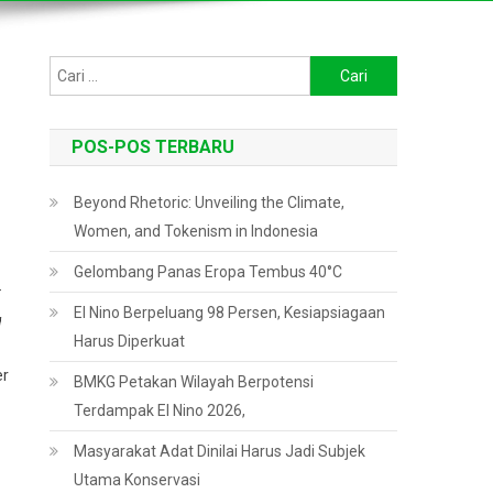
Cari
untuk:
POS-POS TERBARU
Beyond Rhetoric: Unveiling the Climate,
Women, and Tokenism in Indonesia
Gelombang Panas Eropa Tembus 40°C
r
El Nino Berpeluang 98 Persen, Kesiapsiagaan
g
Harus Diperkuat
er
BMKG Petakan Wilayah Berpotensi
Terdampak El Nino 2026,
Masyarakat Adat Dinilai Harus Jadi Subjek
Utama Konservasi