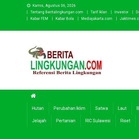
Skip
Kamis, Agustus 06, 2026
to
Tentang Beritalingkungan.com
Tarif Iklan
Investor
D
content
Kabar FEM
Kabar Bola
Mediajakarta.com
Jaktimes.
Beritalingkungan.com
Situs Berita Lingkungan Indonesia
Hutan
Perubahan Iklim
Satwa
Laut
B
Jelajah
Pertanian
RIC Sulawesi
Riset