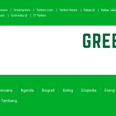
onasi
Greenpress
Terkini.com
Terkini News
Kabar.id
Kabar Jak
com
Gomedia.id
IT Terkini
encana
Agenda
Biografi
Boling
Ecopedia
Energi
Tambang