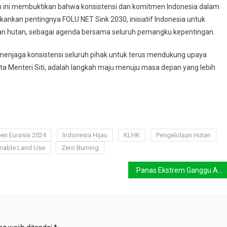
 ini membuktikan bahwa konsistensi dan komitmen Indonesia dalam
kankan pentingnya FOLU NET Sink 2030, inisiatif Indonesia untuk
an hutan, sebagai agenda bersama seluruh pemangku kepentingan.
 menjaga konsistensi seluruh pihak untuk terus mendukung upaya
ata Menteri Siti, adalah langkah maju menuju masa depan yang lebih
en Eurasia 2024
Indonesia Hijau
KLHK
Pengelolaan Hutan
inable Land Use
Zero Burning
Panas Ekstrem Ganggu Aktivitas Harian dan Ancam Kelompok Rentan