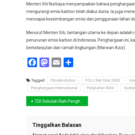
Economic
Menteri Siti Nurbaya menyampaikan bahwa penghargaan
Forum
mengurangi emisi karbon telah diakui dunia. Ia juga mene
mencapai keseimbangan emisi dari penggunaan lahan d
Menurut Menteri Siti, tantangan utama ke depan adalah
penurunan emisi karbon di Indonesia. Penghargaan ini, k
berkelanjutan dan ramah lingkungan (Marwan Aziz)
Facebook
Mastodon
Email
Share
Tagged
Climate Action
FOLU Net Sink 2030
Gre
Penghargaan Internasional
Perubahan Iklim
Susta
Navigasi
720 Sekolah Raih Penghargaan Adiwiyata 2024, Bukti Komitmen Generasi Peduli Lingkungan
pos
Tinggalkan Balasan