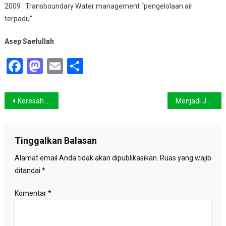
2009 : Transboundary Water management “pengelolaan air
terpadu”
Asep Saefullah
Facebook
Mastodon
Email
Share
Navigasi
Keresahan Membayangi Waduk Karian
Menjadi Jembatan, Menjadi Obor Kesadaran
pos
Tinggalkan Balasan
Alamat email Anda tidak akan dipublikasikan.
Ruas yang wajib
ditandai
*
Komentar
*