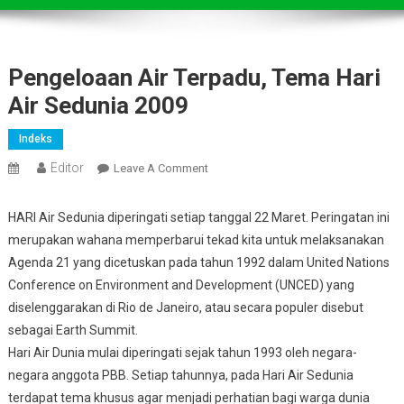
Pengeloaan Air Terpadu, Tema Hari
Air Sedunia 2009
Indeks
Editor
On
Leave A Comment
Pengeloaan
Air
HARI Air Sedunia diperingati setiap tanggal 22 Maret. Peringatan ini
Terpadu,
merupakan wahana memperbarui tekad kita untuk melaksanakan
Tema
Agenda 21 yang dicetuskan pada tahun 1992 dalam United Nations
Hari
Conference on Environment and Development (UNCED) yang
Air
diselenggarakan di Rio de Janeiro, atau secara populer disebut
Sedunia
sebagai Earth Summit.
2009
Hari Air Dunia mulai diperingati sejak tahun 1993 oleh negara-
negara anggota PBB. Setiap tahunnya, pada Hari Air Sedunia
terdapat tema khusus agar menjadi perhatian bagi warga dunia