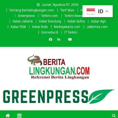
Skip
Jumat, Agustus 07, 2026
to
ID
Tentang Beritalingkungan.com
Tarif Iklan
Investor
Donasi
content
Greenpress
Terkini.com
Terkini News
Kabar.id
Kabar Jakarta
Kabar Bandung
Kabar Sultra
Kabar Agri
Kabar FEM
Kabar Bola
Mediajakarta.com
Jaktimes.com
Gomedia.id
IT Terkini
Beritalingkungan.com
Situs Berita Lingkungan Indonesia