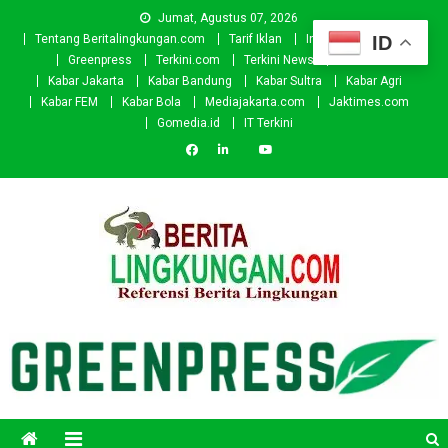
Skip
Jumat, Agustus 07, 2026
to
ID
Tentang Beritalingkungan.com
Tarif Iklan
Investor
Donasi
content
Greenpress
Terkini.com
Terkini News
Kabar.id
Kabar Jakarta
Kabar Bandung
Kabar Sultra
Kabar Agri
Kabar FEM
Kabar Bola
Mediajakarta.com
Jaktimes.com
Gomedia.id
IT Terkini
Beritalingkungan.com
Situs Berita Lingkungan Indonesia