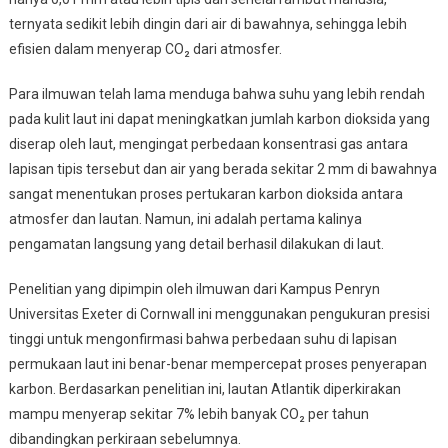
Pertumbuhan
ternyata sedikit lebih dingin dari air di bawahnya, sehingga lebih
Hutan
efisien dalam menyerap CO₂ dari atmosfer.
Amazon
Para ilmuwan telah lama menduga bahwa suhu yang lebih rendah
pada kulit laut ini dapat meningkatkan jumlah karbon dioksida yang
diserap oleh laut, mengingat perbedaan konsentrasi gas antara
lapisan tipis tersebut dan air yang berada sekitar 2 mm di bawahnya
sangat menentukan proses pertukaran karbon dioksida antara
atmosfer dan lautan. Namun, ini adalah pertama kalinya
pengamatan langsung yang detail berhasil dilakukan di laut.
Penelitian yang dipimpin oleh ilmuwan dari Kampus Penryn
Universitas Exeter di Cornwall ini menggunakan pengukuran presisi
tinggi untuk mengonfirmasi bahwa perbedaan suhu di lapisan
permukaan laut ini benar-benar mempercepat proses penyerapan
karbon. Berdasarkan penelitian ini, lautan Atlantik diperkirakan
mampu menyerap sekitar 7% lebih banyak CO₂ per tahun
dibandingkan perkiraan sebelumnya.