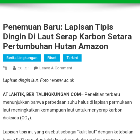
Penemuan Baru: Lapisan Tipis
Dingin Di Laut Serap Karbon Setara
Pertumbuhan Hutan Amazon
Berita Lingkungan
Riset
Terkini
Editor
On
Leave A Comment
Penemuan
Lapisan dingin laut. Foto : exeter.ac.uk
Baru:
Lapisan
ATLANTIK, BERITALINGKUNGAN.COM
– Penelitian terbaru
Tipis
menunjukkan bahwa perbedaan suhu halus di lapisan permukaan
Dingin
laut meningkatkan kemampuan laut untuk menyerap karbon
Di
dioksida (CO₂).
Laut
Serap
Lapisan tipis ini, yang disebut sebagai “kulit laut” dengan ketebalan
Karbon
hanya 0,01 mm atau lebih tipis dari sehelai rambut manusia,
Setara