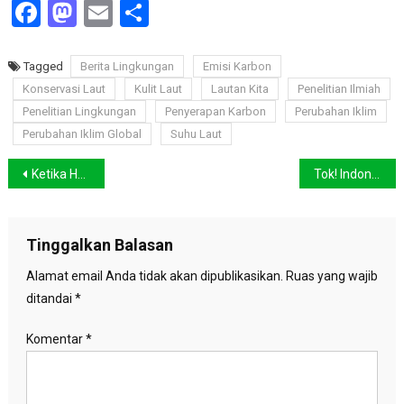
Facebook
Mastodon
Email
Share
Tagged
Berita Lingkungan
Emisi Karbon
Konservasi Laut
Kulit Laut
Lautan Kita
Penelitian Ilmiah
Penelitian Lingkungan
Penyerapan Karbon
Perubahan Iklim
Perubahan Iklim Global
Suhu Laut
Navigasi
Ketika Hutan Jadi Rumah dan Apotek, Pesan dari Masyarakat Adat Kalimantan di COP16
Tok! Indonesia Setujui Badan Permanen Dunia untuk Masyarakat Adat di COP-16
pos
Tinggalkan Balasan
Alamat email Anda tidak akan dipublikasikan.
Ruas yang wajib
ditandai
*
Komentar
*