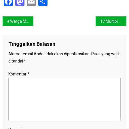
Facebook
Mastodon
Email
Share
Navigasi
Warga Menyalakan Lilin Peringatan Earth Hour di Bali
17 Multipihak Tanda Tangani Nota Kesepakatan Pasca Banjir Bandang Sentani
pos
Tinggalkan Balasan
Alamat email Anda tidak akan dipublikasikan.
Ruas yang wajib
ditandai
*
Komentar
*