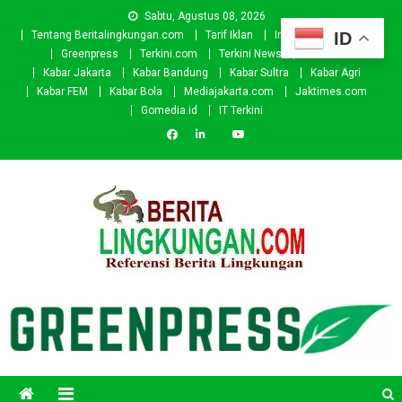
Skip
Sabtu, Agustus 08, 2026
to
ID
Tentang Beritalingkungan.com
Tarif Iklan
Investor
Donasi
content
Greenpress
Terkini.com
Terkini News
Kabar.id
Kabar Jakarta
Kabar Bandung
Kabar Sultra
Kabar Agri
Kabar FEM
Kabar Bola
Mediajakarta.com
Jaktimes.com
Gomedia.id
IT Terkini
Beritalingkungan.com
Situs Berita Lingkungan Indonesia