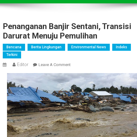
Penanganan Banjir Sentani, Transisi
Darurat Menuju Pemulihan
Bencana
Berita Lingkungan
Environmental News
Indeks
Terkini
Editor
On
Leave A Comment
Penanganan
Banjir
Sentani,
Transisi
Darurat
Menuju
Pemulihan