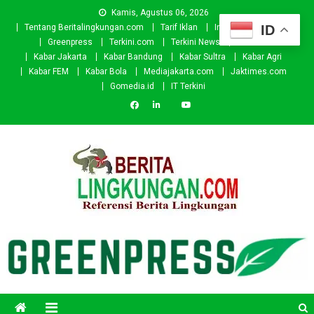
Skip
Kamis, Agustus 06, 2026
to
ID
Tentang Beritalingkungan.com
Tarif Iklan
Investor
Donasi
content
Greenpress
Terkini.com
Terkini News
Kabar.id
Kabar Jakarta
Kabar Bandung
Kabar Sultra
Kabar Agri
Kabar FEM
Kabar Bola
Mediajakarta.com
Jaktimes.com
Gomedia.id
IT Terkini
Beritalingkungan.com
Situs Berita Lingkungan Indonesia