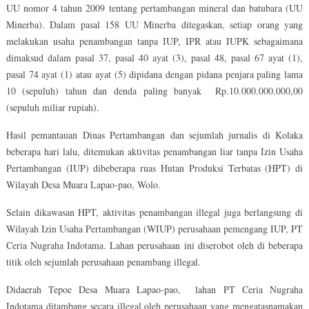
UU nomor 4 tahun 2009 tentang pertambangan mineral dan batubara (UU
Minerba). Dalam pasal 158 UU Minerba ditegaskan, setiap orang yang
melakukan usaha penambangan tanpa IUP, IPR atau IUPK sebagaimana
dimaksud dalam pasal 37, pasal 40 ayat (3), pasal 48, pasal 67 ayat (1),
pasal 74 ayat (1) atau ayat (5) dipidana dengan pidana penjara paling lama
10 (sepuluh) tahun dan denda paling banyak Rp.10.000.000.000,00
(sepuluh miliar rupiah).
Hasil pemantauan Dinas Pertambangan dan sejumlah jurnalis di Kolaka
beberapa hari lalu, ditemukan aktivitas penambangan liar tanpa Izin Usaha
Pertambangan (IUP) dibeberapa ruas Hutan Produksi Terbatas (HPT) di
Wilayah Desa Muara Lapao-pao, Wolo.
Selain dikawasan HPT, aktivitas penambangan illegal juga berlangsung di
Wilayah Izin Usaha Pertambangan (WIUP) perusahaan pemengang IUP, PT
Ceria Nugraha Indotama. Lahan perusahaan ini diserobot oleh di beberapa
titik oleh sejumlah perusahaan penambang illegal.
Didaerah Tepoe Desa Muara Lapao-pao, lahan PT Ceria Nugraha
Indotama ditambang secara illegal oleh perusahaan yang mengatasnamakan