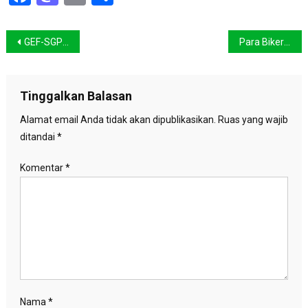
Navigasi
GEF-SGP Dorong Kewirausahaan Hijau
Para Bikers Serukan Penyelamatan Arktik
pos
Tinggalkan Balasan
Alamat email Anda tidak akan dipublikasikan.
Ruas yang wajib
ditandai
*
Komentar
*
Nama
*