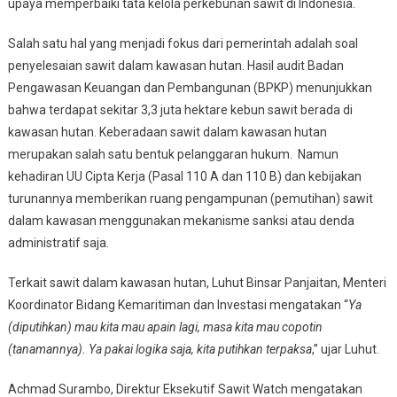
upaya memperbaiki tata kelola perkebunan sawit di Indonesia.
Sawit
Di
Salah satu hal yang menjadi fokus dari pemerintah adalah soal
Indonesia
penyelesaian sawit dalam kawasan hutan. Hasil audit Badan
Pengawasan Keuangan dan Pembangunan (BPKP) menunjukkan
bahwa terdapat sekitar 3,3 juta hektare kebun sawit berada di
kawasan hutan. Keberadaan sawit dalam kawasan hutan
merupakan salah satu bentuk pelanggaran hukum. Namun
kehadiran UU Cipta Kerja (Pasal 110 A dan 110 B) dan kebijakan
turunannya memberikan ruang pengampunan (pemutihan) sawit
dalam kawasan menggunakan mekanisme sanksi atau denda
administratif saja.
Terkait sawit dalam kawasan hutan, Luhut Binsar Panjaitan, Menteri
Koordinator Bidang Kemaritiman dan Investasi mengatakan “
Ya
(diputihkan) mau kita mau apain lagi, masa kita mau copotin
(tanamannya). Ya pakai logika saja, kita putihkan terpaksa
,” ujar Luhut.
Achmad Surambo, Direktur Eksekutif Sawit Watch mengatakan