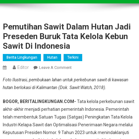
Pemutihan Sawit Dalam Hutan Jadi
Preseden Buruk Tata Kelola Kebun
Sawit Di Indonesia
Berita Lingkungan
Hutan
Terkini
Editor
On
Leave A Comment
Pemutihan
Foto Ilustrasi, pembukaan lahan untuk perkebunan sawit di kawasan
Sawit
hutan berlokasi di Kalimantan (Dok. Sawit Watch, 2018).
Dalam
Hutan
BOGOR, BERITALINGKUNGAN.COM-
Tata kelola perkebunan sawit
Jadi
akhir-akhir menjadi perhatian pemerintah Indonesia. Pemerintah
Preseden
telah membentuk Satuan Tugas (Satgas) Peningkatan Tata Kelola
Buruk
Tata
Industri Kelapa Sawit dan Optimalisasi Penerimaan Negara melalui
Kelola
Keputusan Presiden Nomor. 9 Tahun 2023 untuk menindaklanjuti
Kebun