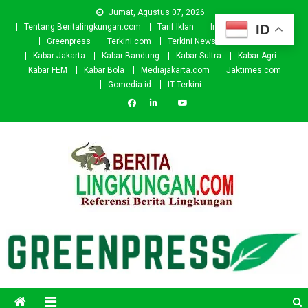
Skip
Jumat, Agustus 07, 2026
to
ID
Tentang Beritalingkungan.com
Tarif Iklan
Investor
Donasi
content
Greenpress
Terkini.com
Terkini News
Kabar.id
Kabar Jakarta
Kabar Bandung
Kabar Sultra
Kabar Agri
Kabar FEM
Kabar Bola
Mediajakarta.com
Jaktimes.com
Gomedia.id
IT Terkini
Beritalingkungan.com
Situs Berita Lingkungan Indonesia