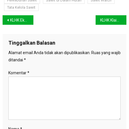
Perkebunan Sawit
Sawit di Dalam Hutan
Sawit Watch
Tata Kelola Sawit
Navigasi
KLHK Ekoregion Jawa Tekankan Pemulihan Hutan dan Lingkungan Hidup Berbasis Lansekap
KLHK Klaim Laju Deforestasi Indonesia Tahun 2021-2022 Turun 8,4%
pos
Tinggalkan Balasan
Alamat email Anda tidak akan dipublikasikan.
Ruas yang wajib
ditandai
*
Komentar
*
Nama
*