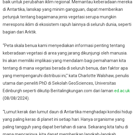
baik untuk perubahan iklim regional. Memantau keberadaan mereka
di Antartika, lanskap yang minim gangguan, dapat memberikan
petunjuk tentang bagaimana jenis vegetasi serupa mungkin
merespons iklim di ekosistem rapuh lainnya di seluruh dunia, seperti
bagian dari Arktik.
“Peta skala benua kami menyediakan informasi penting tentang
keberadaan vegetasi di area yang jarang dikunjungi oleh manusia.
Ini akan memiliki implikasi yang mendalam bagi pemahaman kita
tentang di mana vegetasi berada di seluruh benua, dan faktor apa
yang mempengaruhi distribusi ini,” kata Charlotte Walshaw, penulis
utama dan peneliti PhD di Sekolah GeoSciences, Universitas
Edinburgh seperti dikutip Beritalingkungan.com dari laman
ed.ac.uk
(08/08/2024).
“Lumut kerak dan lumut daun di Antartika menghadapi kondisi hidup
yang paling keras di planet ini setiap hari. Hanya organisme yang
paling tangguh yang dapat bertahan di sana. Sekarang kita tahu di
mana mencarinya, kita dapat memberikan langkah-langkah