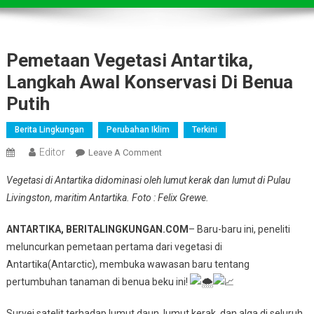
Pemetaan Vegetasi Antartika,
Langkah Awal Konservasi Di Benua
Putih
Berita Lingkungan
Perubahan Iklim
Terkini
Editor
On
Leave A Comment
Pemetaan
Vegetasi di Antartika didominasi oleh lumut kerak dan lumut di Pulau
Vegetasi
Livingston, maritim Antartika. Foto : Felix Grewe.
Antartika,
Langkah
ANTARTIKA, BERITALINGKUNGAN.COM
–
Baru-baru ini, peneliti
Awal
meluncurkan pemetaan pertama dari vegetasi di
Konservasi
Antartika(Antarctic), membuka wawasan baru tentang
Di
Benua
pertumbuhan tanaman di benua beku ini!
Putih
Survei satelit terhadap lumut daun, lumut kerak, dan alga di seluruh