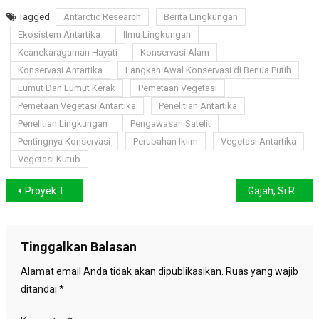
Tagged
Antarctic Research
Berita Lingkungan
Ekosistem Antartika
Ilmu Lingkungan
Keanekaragaman Hayati
Konservasi Alam
Konservasi Antartika
Langkah Awal Konservasi di Benua Putih
Lumut Dan Lumut Kerak
Pemetaan Vegetasi
Pemetaan Vegetasi Antartika
Penelitian Antartika
Penelitian Lingkungan
Pengawasan Satelit
Pentingnya Konservasi
Perubahan Iklim
Vegetasi Antartika
Vegetasi Kutub
Navigasi
Proyek Transfer Air Antar Lembah di Barat AS Sumbang 85 Persen Emisi Gas Rumah Kaca
Gajah, Si Raksasa yang Terancam Punah dan Upaya Konservasinya
pos
Tinggalkan Balasan
Alamat email Anda tidak akan dipublikasikan.
Ruas yang wajib
ditandai
*