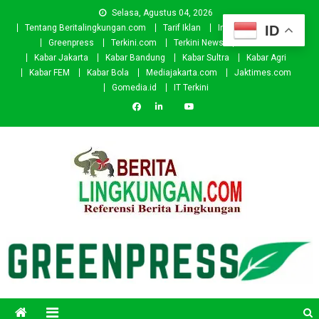
Skip
Selasa, Agustus 04, 2026
to
ID
Tentang Beritalingkungan.com
Tarif Iklan
Investor
Donasi
content
Greenpress
Terkini.com
Terkini News
Kabar.id
Kabar Jakarta
Kabar Bandung
Kabar Sultra
Kabar Agri
Kabar FEM
Kabar Bola
Mediajakarta.com
Jaktimes.com
Gomedia.id
IT Terkini
Beritalingkungan.com
Situs Berita Lingkungan Indonesia