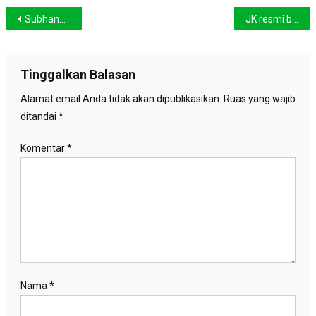
Navigasi
Subhanallah, pesisir pantai Banyuwangi mendadak banjir ikan
JK resmi buka Pekan Lingkungan Hidup dan Kehutanan 2016
pos
Tinggalkan Balasan
Alamat email Anda tidak akan dipublikasikan.
Ruas yang wajib
ditandai
*
Komentar
*
Nama
*