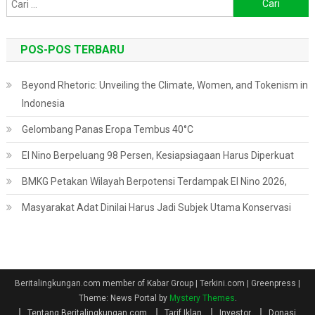
untuk:
POS-POS TERBARU
Beyond Rhetoric: Unveiling the Climate, Women, and Tokenism in
Indonesia
Gelombang Panas Eropa Tembus 40°C
El Nino Berpeluang 98 Persen, Kesiapsiagaan Harus Diperkuat
BMKG Petakan Wilayah Berpotensi Terdampak El Nino 2026,
Masyarakat Adat Dinilai Harus Jadi Subjek Utama Konservasi
Beritalingkungan.com member of Kabar Group | Terkini.com | Greenpress
|
Theme: News Portal by
Mystery Themes
.
Tentang Beritalingkungan.com
Tarif Iklan
Investor
Donasi