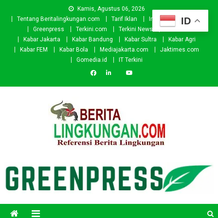
Skip
Kamis, Agustus 06, 2026
to
ID
Tentang Beritalingkungan.com
Tarif Iklan
Investor
Donasi
content
Greenpress
Terkini.com
Terkini News
Kabar.id
Kabar Jakarta
Kabar Bandung
Kabar Sultra
Kabar Agri
Kabar FEM
Kabar Bola
Mediajakarta.com
Jaktimes.com
Gomedia.id
IT Terkini
Beritalingkungan.com
Situs Berita Lingkungan Indonesia