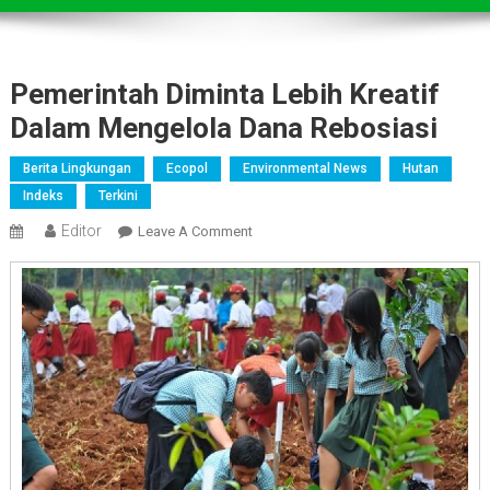
Pemerintah Diminta Lebih Kreatif
Dalam Mengelola Dana Rebosiasi
Berita Lingkungan
Ecopol
Environmental News
Hutan
Indeks
Terkini
Editor
On
Leave A Comment
Pemerintah
Diminta
Lebih
Kreatif
Dalam
Mengelola
Dana
Rebosiasi