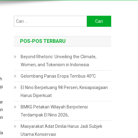
Cari
untuk:
POS-POS TERBARU
Beyond Rhetoric: Unveiling the Climate,
Women, and Tokenism in Indonesia
Gelombang Panas Eropa Tembus 40°C
ah
ap
El Nino Berpeluang 98 Persen, Kesiapsiagaan
Harus Diperkuat
ar
BMKG Petakan Wilayah Berpotensi
un
Terdampak El Nino 2026,
un
Masyarakat Adat Dinilai Harus Jadi Subjek
da
Utama Konservasi