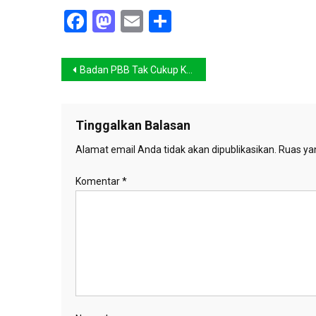
Facebook
Mastodon
Email
Share
Navigasi
Badan PBB Tak Cukup Kuat “Ngurus” Lingkungan
pos
Tinggalkan Balasan
Alamat email Anda tidak akan dipublikasikan.
Ruas yan
Komentar
*