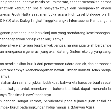
 yang pembangunannya masih belum merata, sangat merasakan damp
hatikan kebutuhan sosial masyarakatnya dan mengabaikan dimen
donesia, Gusti Hatta saat membuka acara High Level Dialogue on T
LD IFSD) atau Dialog Tingkat Tinggi Kerangka Internasional Pembangun
anganan pembangunan berkelanjutan yang mendorong keseimbangan 
engedepankan prinsip keadilan,”ujarnya.
mbawa kesejahteraan bagi banyak bangsa, namun juga telah berdamp
t akan mengancam generasi yang akan datang. Sistem ekologi yang sang
akan sendiri akibat buruk dari pencemaran udara dan air, dan pemanas
dan terancamnya keanekaragaman hayati. Limbah industri telah menja
parnya.
belahan dunia menunjukkan bukti kuat, bahwa kita harus berbuat sesua
an sekaligus untuk menekankan bahwa kita tidak dapat menunda la
tnya. The time is now,”tandasnya.
 dengan sangat cermat, berorientasi pada tujuan-tujuan sosial d
ampak buruk pada lingkungan hidup manusia. (Marwan Azis).