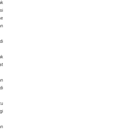
ak
si
he
an
di
ak
at
an
di
tu
gi
an