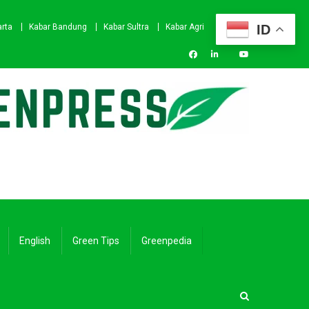
ID
arta
Kabar Bandung
Kabar Sultra
Kabar Agri
English
Green Tips
Greenpedia