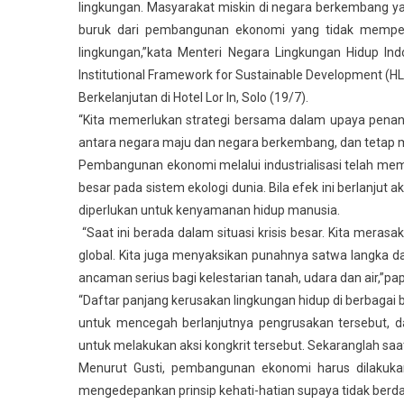
lingkungan. Masyarakat miskin di negara berkembang
buruk dari pembangunan ekonomi yang tidak memper
lingkungan,”kata Menteri Negara Lingkungan Hidup In
Institutional Framework for Sustainable Development (H
Berkelanjutan di Hotel Lor In, Solo (19/7).
“Kita memerlukan strategi bersama dalam upaya pen
antara negara maju dan negara berkembang, dan tetap m
Pembangunan ekonomi melalui industrialisasi telah me
besar pada sistem ekologi dunia. Bila efek ini berlanju
diperlukan untuk kenyamanan hidup manusia.
“Saat ini berada dalam situasi krisis besar. Kita meras
global. Kita juga menyaksikan punahnya satwa langka 
ancaman serius bagi kelestarian tanah, udara dan air,”pa
“Daftar panjang kerusakan lingkungan hidup di berbagai 
untuk mencegah berlanjutnya pengrusakan tersebut, d
untuk melakukan aksi kongkrit tersebut. Sekaranglah saa
Menurut Gusti, pembangunan ekonomi harus dilakukan
mengedepankan prinsip kehati-hatian supaya tidak berd