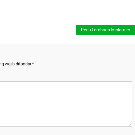
Perlu Lembaga Implementator Pembangunan Berkelanjutan
g wajib ditandai
*