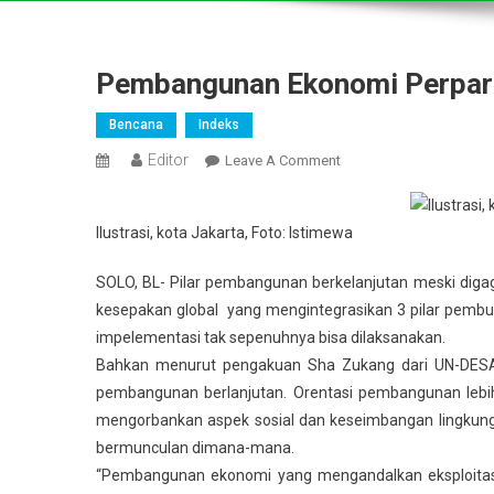
Pembangunan Ekonomi Perpar
Bencana
Indeks
Editor
On
Leave A Comment
Pembangunan
Ekonomi
Ilustrasi, kota Jakarta, Foto: Istimewa
Perparah
Kerusakan
SOLO, BL- Pilar pembangunan berkelanjutan meski diga
Lingkungan
kesepakan global yang mengintegrasikan 3 pilar pembu
impelementasi tak sepenuhnya bisa dilaksanakan.
Bahkan menurut pengakuan Sha Zukang dari UN-DESA, 
pembangunan berlanjutan. Orentasi pembangunan lebi
mengorbankan aspek sosial dan keseimbangan lingkunga
bermunculan dimana-mana.
“Pembangunan ekonomi yang mengandalkan eksploitas