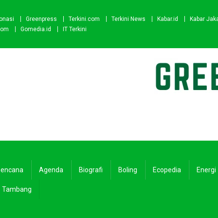
onasi
Greenpress
Terkini.com
Terkini News
Kabar.id
Kabar Jak
com
Gomedia.id
IT Terkini
encana
Agenda
Biografi
Boling
Ecopedia
Energi
Tambang