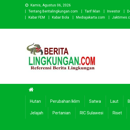
Skip
Kamis, Agustus 06, 2026
to
Tentang Beritalingkungan.com
Tarif Iklan
Investor
D
content
Kabar FEM
Kabar Bola
Mediajakarta.com
Jaktimes.
Beritalingkungan.com
Situs Berita Lingkungan Indonesia
Hutan
Perubahan Iklim
Satwa
Laut
B
Jelajah
Pertanian
RIC Sulawesi
Riset