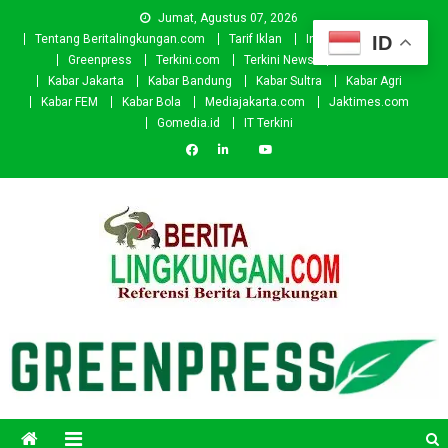
Skip
Jumat, Agustus 07, 2026
to
ID
Tentang Beritalingkungan.com
Tarif Iklan
Investor
Donasi
content
Greenpress
Terkini.com
Terkini News
Kabar.id
Kabar Jakarta
Kabar Bandung
Kabar Sultra
Kabar Agri
Kabar FEM
Kabar Bola
Mediajakarta.com
Jaktimes.com
Gomedia.id
IT Terkini
Beritalingkungan.com
Situs Berita Lingkungan Indonesia