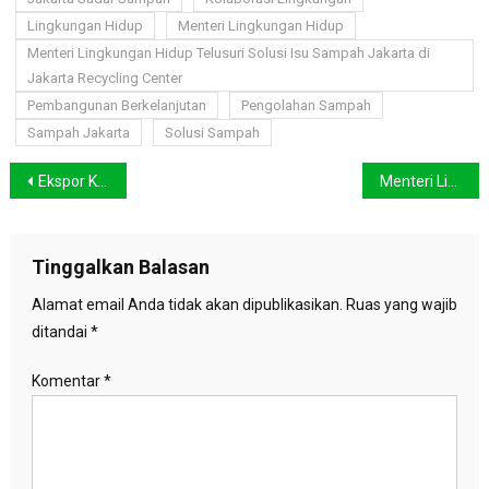
Lingkungan Hidup
Menteri Lingkungan Hidup
Menteri Lingkungan Hidup Telusuri Solusi Isu Sampah Jakarta di
Jakarta Recycling Center
Pembangunan Berkelanjutan
Pengolahan Sampah
Sampah Jakarta
Solusi Sampah
Navigasi
Ekspor Komoditas Agroforestry Kelompok Perhutanan Sosial Indonesia ke Jepang Dilepas, Bukti Keberhasilan Hutan Sosial
Menteri Lingkungan Hidup Tekankan Hasil Diplomasi Iklim Delegasi Indonesia di COP29 Harus Konkret Dirasakan Masyarakat
pos
Tinggalkan Balasan
Alamat email Anda tidak akan dipublikasikan.
Ruas yang wajib
ditandai
*
Komentar
*