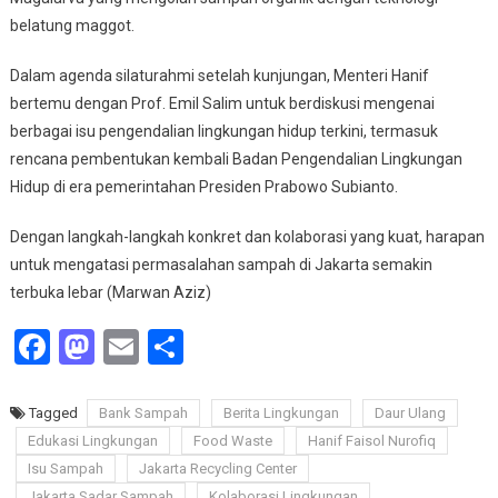
belatung maggot.
Dalam agenda silaturahmi setelah kunjungan, Menteri Hanif
bertemu dengan Prof. Emil Salim untuk berdiskusi mengenai
berbagai isu pengendalian lingkungan hidup terkini, termasuk
rencana pembentukan kembali Badan Pengendalian Lingkungan
Hidup di era pemerintahan Presiden Prabowo Subianto.
Dengan langkah-langkah konkret dan kolaborasi yang kuat, harapan
untuk mengatasi permasalahan sampah di Jakarta semakin
terbuka lebar (Marwan Aziz)
Facebook
Mastodon
Email
Share
Tagged
Bank Sampah
Berita Lingkungan
Daur Ulang
Edukasi Lingkungan
Food Waste
Hanif Faisol Nurofiq
Isu Sampah
Jakarta Recycling Center
Jakarta Sadar Sampah
Kolaborasi Lingkungan