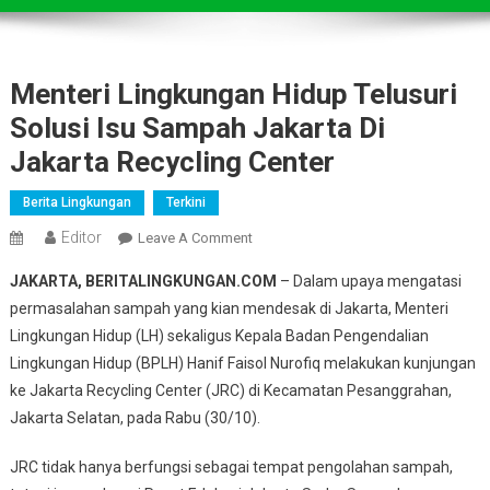
Menteri Lingkungan Hidup Telusuri
Solusi Isu Sampah Jakarta Di
Jakarta Recycling Center
Berita Lingkungan
Terkini
Editor
On
Leave A Comment
Menteri
JAKARTA, BERITALINGKUNGAN.COM
– Dalam upaya mengatasi
Lingkungan
permasalahan sampah yang kian mendesak di Jakarta, Menteri
Hidup
Lingkungan Hidup (LH) sekaligus Kepala Badan Pengendalian
Telusuri
Lingkungan Hidup (BPLH) Hanif Faisol Nurofiq melakukan kunjungan
Solusi
Isu
ke Jakarta Recycling Center (JRC) di Kecamatan Pesanggrahan,
Sampah
Jakarta Selatan, pada Rabu (30/10).
Jakarta
Di
JRC tidak hanya berfungsi sebagai tempat pengolahan sampah,
Jakarta