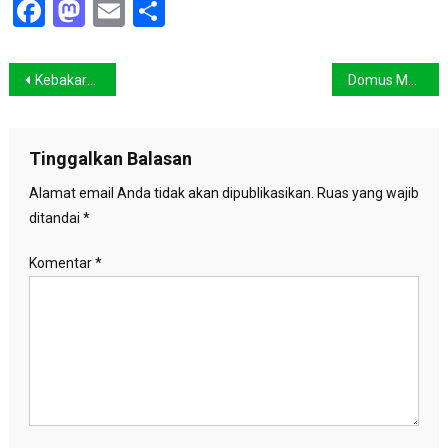
Facebook
Mastodon
Email
Share
Navigasi
Kebakaran hutan, perusahaan perkebunan dinilai mengabaikan peringatan pemerintah
Domus Musculi, Seni Peduli Laut
pos
Tinggalkan Balasan
Alamat email Anda tidak akan dipublikasikan.
Ruas yang wajib
ditandai
*
Komentar
*