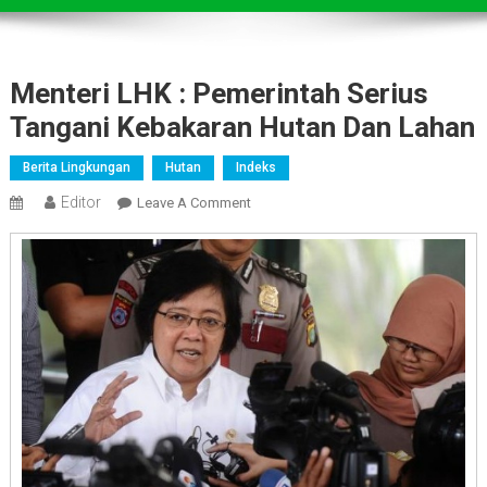
Menteri LHK : Pemerintah Serius
Tangani Kebakaran Hutan Dan Lahan
Berita Lingkungan
Hutan
Indeks
Editor
On
Leave A Comment
Menteri
LHK
:
Pemerintah
Serius
Tangani
Kebakaran
Hutan
Dan
Lahan