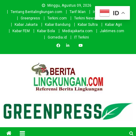
Skip
Minggu, Agustus 09, 2026
to
ID
Tentang Beritalingkungan.com
Tarif Iklan
Investor
Donasi
content
Greenpress
Terkini.com
Terkini News
Kabar.id
Kabar Jakarta
Kabar Bandung
Kabar Sultra
Kabar Agri
Kabar FEM
Kabar Bola
Mediajakarta.com
Jaktimes.com
Gomedia.id
IT Terkini
Beritalingkungan.com
Situs Berita Lingkungan Indonesia