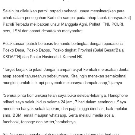
Selain itu dilakukan patroli terpadu sebagai upaya mensinergikan para
pihak dalam pencegahan Karhutla sampai pada tahap tapak (masyarakat).
Patroli Terpadu melibatkan unsur Manggala Agni, Polhut, TNI, POLRI,
pers, LSM dan aparat desa/tokoh masyarakat.
Pelaksanaan patroli berbasis komando bertingkat dengan operasional
Posko Desa, Posko Daops, Posko tingkat Provinsi (Balai Besar/Balai
KSDA/TN) dan Posko Nasional di KemenLHK.
“Target kerja kita jelas: Jangan sampai rakyat kembali merasakan derita
asap seperti tahun-tahun sebelumnya. Kita ingin menekan semaksimal
mungkin jumlah titik api penyebab meluasnya dampak asap,”ujarnya.
“Semua pintu komunikasi telah saya buka selebar-lebarnya. Handphone
pribadi saya selalu hidup selama 24 jam, 7 hari dalam seminggu. Saya
menerima banyak sekali laporan, dari pagi hingga dini hari, baik melalui
sms, BBM, email maupun whatsapp. Serta melalui media sosial
facebook, fanpage dan twitter,”tambahnya.
Siti Nurbaya mengaku telah membaca laporan datang dari berbagai