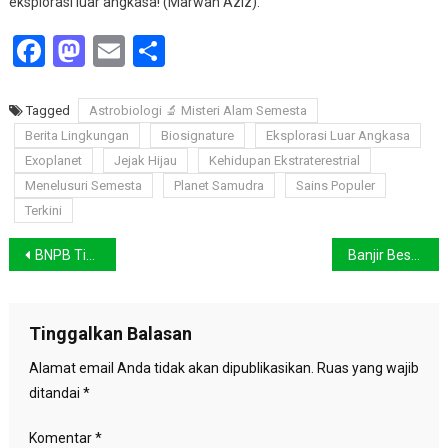
eksplorasi luar angkasa! (Marwan Aziz).
Facebook
Mastodon
Email
Share
Tagged
Astrobiologi 🔬 Misteri Alam Semesta
Berita Lingkungan
Biosignature
Eksplorasi Luar Angkasa
Exoplanet
Jejak Hijau
Kehidupan Ekstraterestrial
Menelusuri Semesta
Planet Samudra
Sains Populer
Terkini
Navigasi
BNPB Tinjau Banjir Jakarta Selatan: Bantuan Diberikan, Solusi Jangka Panjang Didorong
Banjir Besar Lumpuhkan Bekasi, Jakarta Ikut Terdampak
pos
Tinggalkan Balasan
Alamat email Anda tidak akan dipublikasikan.
Ruas yang wajib
ditandai
*
Komentar
*