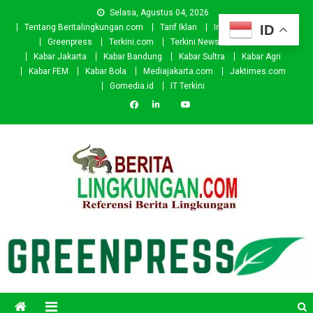
Skip
Selasa, Agustus 04, 2026
to
ID
Tentang Beritalingkungan.com
Tarif Iklan
Investor
Donasi
content
Greenpress
Terkini.com
Terkini News
Kabar.id
Kabar Jakarta
Kabar Bandung
Kabar Sultra
Kabar Agri
Kabar FEM
Kabar Bola
Mediajakarta.com
Jaktimes.com
Gomedia.id
IT Terkini
Beritalingkungan.com
Situs Berita Lingkungan Indonesia