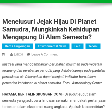
Menelusuri Jejak Hijau Di Planet
Samudra, Mungkinkah Kehidupan
Mengapung Di Alam Semesta?
Berita Lingkungan
Environmental News
Laut
Terkini
Editor
On
Leave A Comment
Menelusuri
Ilustrasi yang menggambarkan perubahan musiman pada vegetasi
Jejak
terapung dan perubahan periodik yang diakibatkannya pada pantulan
Hijau
permukaan air. Diharapkan dapat menjadi indikator baru dalam
Di
pencarian kehidupan di planet samudra. Foto : Astrobiology Center.
Planet
Samudra,
HAYAMA, BERITALINGKUNGAN.COM
– Di sudut-sudut alam
Mungkinkah
Kehidupan
semesta yang jauh, para ilmuwan semakin mendekati pertanyaan
Mengapung
terbesar dalam eksplorasi ruang angkasa: Apakah kita sendirian?
Di