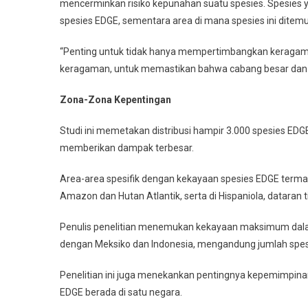
mencerminkan risiko kepunahan suatu spesies. Spesies y
spesies EDGE, sementara area di mana spesies ini ditem
“Penting untuk tidak hanya mempertimbangkan keragaman
keragaman, untuk memastikan bahwa cabang besar dan uni
Zona-Zona Kepentingan
Studi ini memetakan distribusi hampir 3.000 spesies ED
memberikan dampak terbesar.
Area-area spesifik dengan kekayaan spesies EDGE terma
Amazon dan Hutan Atlantik, serta di Hispaniola, dataran 
Penulis penelitian menemukan kekayaan maksimum dalam
dengan Meksiko dan Indonesia, mengandung jumlah spesi
Penelitian ini juga menekankan pentingnya kepemimpina
EDGE berada di satu negara.