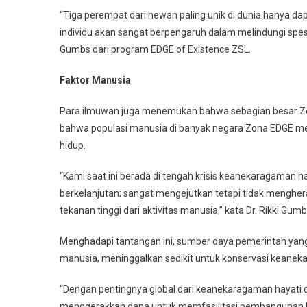
“Tiga perempat dari hewan paling unik di dunia hanya dap
individu akan sangat berpengaruh dalam melindungi spesie
Gumbs dari program EDGE of Existence ZSL.
Faktor Manusia
Para ilmuwan juga menemukan bahwa sebagian besar Zo
bahwa populasi manusia di banyak negara Zona EDGE me
hidup.
“Kami saat ini berada di tengah krisis keanekaragaman h
berkelanjutan; sangat mengejutkan tetapi tidak mengher
tekanan tinggi dari aktivitas manusia,” kata Dr. Rikki Gumb
Menghadapi tantangan ini, sumber daya pemerintah yang 
manusia, meninggalkan sedikit untuk konservasi keanek
“Dengan pentingnya global dari keanekaragaman hayati d
menggerakkan dana untuk memfasilitasi pembangunan b