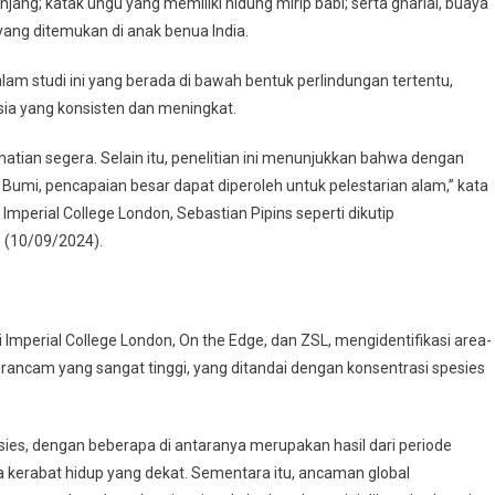
jang; katak ungu yang memiliki hidung mirip babi; serta gharial, buaya
ng ditemukan di anak benua India.
alam studi ini yang berada di bawah bentuk perlindungan tertentu,
a yang konsisten dan meningkat.
atian segera. Selain itu, penelitian ini menunjukkan bahwa dengan
Bumi, pencapaian besar dapat diperoleh untuk pelestarian alam,” kata
mperial College London, Sebastian Pipins seperti dikutip
n
(10/09/2024).
i Imperial College London, On the Edge, dan ZSL, mengidentifikasi area-
terancam yang sangat tinggi, yang ditandai dengan konsentrasi spesies
ies, dengan beberapa di antaranya merupakan hasil dari periode
da kerabat hidup yang dekat. Sementara itu, ancaman global