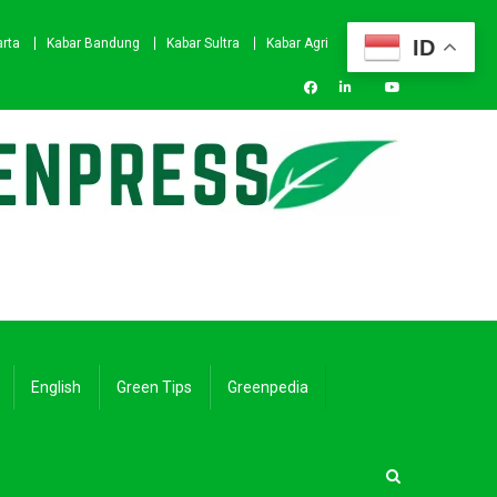
ID
arta
Kabar Bandung
Kabar Sultra
Kabar Agri
English
Green Tips
Greenpedia