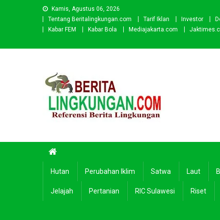
Skip
Kamis, Agustus 06, 2026
to
Tentang Beritalingkungan.com
Tarif Iklan
Investor
D
content
Kabar FEM
Kabar Bola
Mediajakarta.com
Jaktimes.
Beritalingkungan.com
Situs Berita Lingkungan Indonesia
Hutan
Perubahan Iklim
Satwa
Laut
B
Jelajah
Pertanian
RIC Sulawesi
Riset