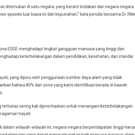
at ditemukan di satu negara, yang berarti tindakan dari negara-negara
s-spesies luar biasa ini dari kepunahan,” kata penulis bersama Dr. Rikk
na EDGE menghadapi tingkat gangguan manusia yang tinggi dan
nghadapi keterbelakangan dalam pendidikan, kesehatan, dan standar
ayati, yang dipicu oleh penggunaan sumber daya alam yang tidak
ankan bahwa 80% dari zona yang kami identifikasi berada di bawah
s.
terbatas sering kali diprioritaskan untuk menangani keterbelakangan
aragaman hayati.
i dalam wilayah-wilayah ini, negara-negara berpendapatan tinggi haru
erkelanjutan yang dapat menguntungkan baik manusia maupun alam,