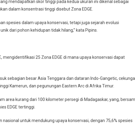
ang mendapatkan skor tinggi pada kedua ukuran ini dikenal sebagai
ukan dalam konsentrasi tinggi disebut Zona EDGE.
 spesies dalam upaya konservasi, tetapi juga sejarah evolusi
k dari pohon kehidupan tidak hilang,” kata Pipins.
GE, mengidentifikasi 25 Zona EDGE di mana upaya konservasi dapat
suk sebagian besar Asia Tenggara dan dataran Indo-Gangetic, cekung
tinggi Kamerun, dan pegunungan Eastern Arc di Afrika Timur.
 area kurang dari 100 kilometer persegi di Madagaskar, yang, bersa
es EDGE tertinggi.
n nasional untuk mendukung upaya konservasi, dengan 75,6% spesies