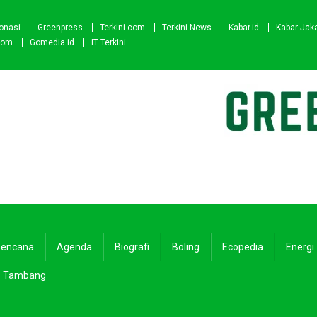
onasi
Greenpress
Terkini.com
Terkini News
Kabar.id
Kabar Jak
com
Gomedia.id
IT Terkini
encana
Agenda
Biografi
Boling
Ecopedia
Energi
Tambang