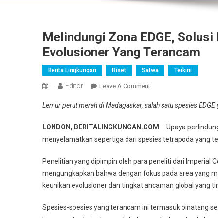
Melindungi Zona EDGE, Solusi
Evolusioner Yang Terancam
Berita Lingkungan
Riset
Satwa
Terkini
Editor
On
Leave A Comment
Melindungi
Lemur perut merah di Madagaskar, salah satu spesies EDGE ya
Zona
EDGE,
LONDON, BERITALINGKUNGAN.COM
– Upaya perlindung
Solusi
menyelamatkan sepertiga dari spesies tetrapoda yang te
Baru
Untuk
Penelitian yang dipimpin oleh para peneliti dari Imperial 
Menyelamatkan
mengungkapkan bahwa dengan fokus pada area yang memi
Spesies
keunikan evolusioner dan tingkat ancaman global yang ti
Evolusioner
Yang
Spesies-spesies yang terancam ini termasuk binatang se
Terancam