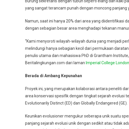
burung sekretaris dengan tubuh seperti elang dan kaki pan
yang sangat terancam punah dengan moncong panjang ya
Namun, saat ini hanya 20% dari area yang diidentifikasi d
dengan sebagian besar area menghadapi tekanan manusi
“Kami menyoroti wilayah-wilayah dunia yang menjadi perh
melindungi hanya sebagian kecil dari permukaan daratan 
penulis utama dan mahasiswa PhD di Grantham Institute, I
Beritalingkungan.com dari laman
Imperial College Londo
Berada di Ambang Kepunahan
Proyek ini, yang merupakan kolaborasi antara peneliti dar
area konservasi spesifik dengan tingkat sejarah evolusi 
Evolutionarily Distinct (ED) dan Globally Endangered (GE).
Keunikan evolusioner mengukur seberapa unik suatu spes
panjang sejarah evolusi unik dengan sedikit atau tidak a