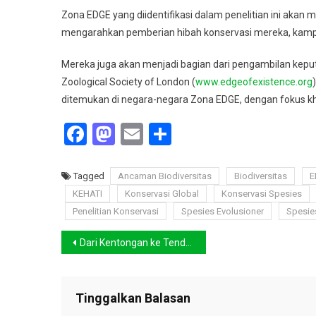
Zona EDGE yang diidentifikasi dalam penelitian ini akan
mengarahkan pemberian hibah konservasi mereka, kampan
Mereka juga akan menjadi bagian dari pengambilan kepu
Zoological Society of London (
www.edgeofexistence.org
ditemukan di negara-negara Zona EDGE, dengan fokus k
Facebook
Mastodon
Email
Share
Tagged
Ancaman Biodiversitas
Biodiversitas
E
KEHATI
Konservasi Global
Konservasi Spesies
Penelitian Konservasi
Spesies Evolusioner
Spesie
Navigasi
Dari Kentongan ke Tenda, Simulasi Evakuasi Hadapi Potensi Tsunami Megathrust Selat Sunda
pos
Tinggalkan Balasan