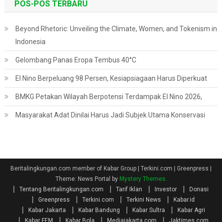
POS-POS TERBARU
Beyond Rhetoric: Unveiling the Climate, Women, and Tokenism in
Indonesia
Gelombang Panas Eropa Tembus 40°C
El Nino Berpeluang 98 Persen, Kesiapsiagaan Harus Diperkuat
BMKG Petakan Wilayah Berpotensi Terdampak El Nino 2026,
Masyarakat Adat Dinilai Harus Jadi Subjek Utama Konservasi
Beritalingkungan.com member of Kabar Group | Terkini.com | Greenpress
|
Theme: News Portal by
Mystery Themes
.
Tentang Beritalingkungan.com
Tarif Iklan
Investor
Donasi
Greenpress
Terkini.com
Terkini News
Kabar.id
Kabar Jakarta
Kabar Bandung
Kabar Sultra
Kabar Agri
Kabar FEM
Kabar Bola
Mediajakarta.com
Jaktimes.com