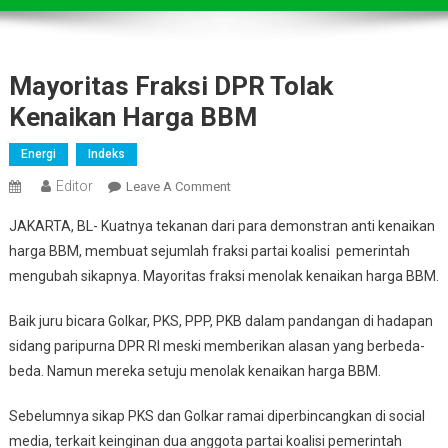
Mayoritas Fraksi DPR Tolak
Kenaikan Harga BBM
Energi
Indeks
Editor
On
Leave A Comment
Mayoritas
JAKARTA, BL- Kuatnya tekanan dari para demonstran anti kenaikan
Fraksi
harga BBM, membuat sejumlah fraksi partai koalisi pemerintah
DPR
mengubah sikapnya. Mayoritas fraksi menolak kenaikan harga BBM.
Tolak
Kenaikan
Baik juru bicara Golkar, PKS, PPP, PKB dalam pandangan di hadapan
Harga
sidang paripurna DPR RI meski memberikan alasan yang berbeda-
BBM
beda. Namun mereka setuju menolak kenaikan harga BBM.
Sebelumnya sikap PKS dan Golkar ramai diperbincangkan di social
media, terkait keinginan dua anggota partai koalisi pemerintah