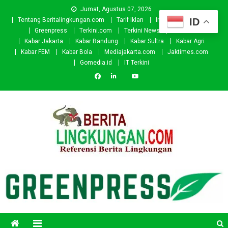
Skip
Jumat, Agustus 07, 2026
to
ID
Tentang Beritalingkungan.com
Tarif Iklan
Investor
Donasi
content
Greenpress
Terkini.com
Terkini News
Kabar.id
Kabar Jakarta
Kabar Bandung
Kabar Sultra
Kabar Agri
Kabar FEM
Kabar Bola
Mediajakarta.com
Jaktimes.com
Gomedia.id
IT Terkini
Beritalingkungan.com
Situs Berita Lingkungan Indonesia