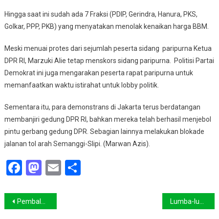
Hingga saat ini sudah ada 7 Fraksi (PDIP, Gerindra, Hanura, PKS,
Golkar, PPP, PKB) yang menyatakan menolak kenaikan harga BBM.
Meski menuai protes dari sejumlah peserta sidang paripurna Ketua
DPR RI, Marzuki Alie tetap menskors sidang paripurna. Politisi Partai
Demokrat ini juga mengarakan peserta rapat paripurna untuk
memanfaatkan waktu istirahat untuk lobby politik.
Sementara itu, para demonstrans di Jakarta terus berdatangan
membanjiri gedung DPR RI, bahkan mereka telah berhasil menjebol
pintu gerbang gedung DPR. Sebagian lainnya melakukan blokade
jalanan tol arah Semanggi-Slipi. (Marwan Azis).
Facebook
Mastodon
Email
Share
Navigasi
Pembalakan Liar Terus Terjadi di Kalbar
Lumba-lumba itu membawa berkah bagi nelayan