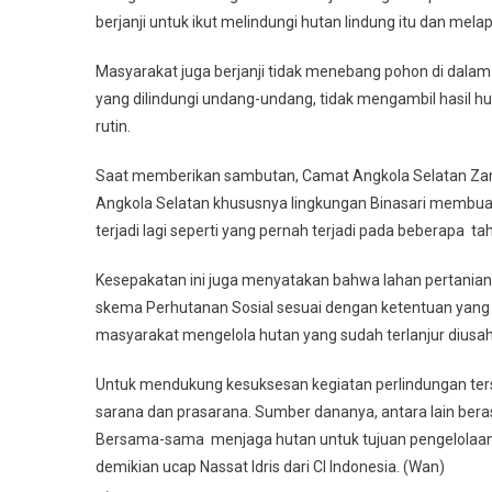
berjanji untuk ikut melindungi hutan lindung itu dan mel
Masyarakat juga berjanji tidak menebang pohon di dalam
yang dilindungi undang-undang, tidak mengambil hasil h
rutin.
Saat memberikan sambutan, Camat Angkola Selatan Zam
Angkola Selatan khususnya lingkungan Binasari membuat
terjadi lagi seperti yang pernah terjadi pada beberapa t
Kesepakatan ini juga menyatakan bahwa lahan pertanian m
skema Perhutanan Sosial sesuai dengan ketentuan yang
masyarakat mengelola hutan yang sudah terlanjur diusah
Untuk mendukung kesuksesan kegiatan perlindungan te
sarana dan prasarana. Sumber dananya, antara lain ber
Bersama-sama menjaga hutan untuk tujuan pengelolaan 
demikian ucap Nassat Idris dari CI Indonesia. (Wan)