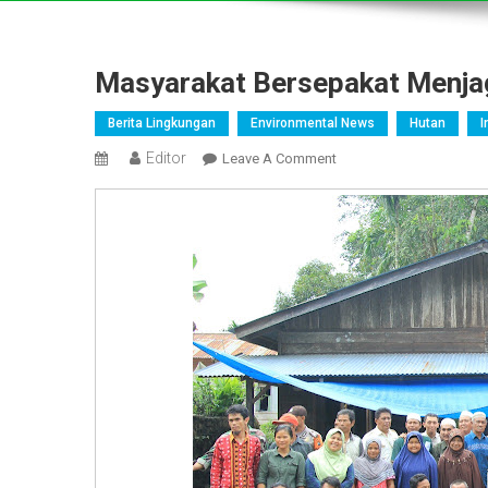
Masyarakat Bersepakat Menjag
Berita Lingkungan
Environmental News
Hutan
I
Editor
On
Leave A Comment
Masyarakat
Bersepakat
Menjaga
Hutan
Lindung
Angkola
Selatan