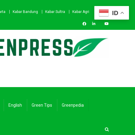
ID
arta
Kabar Bandung
Kabar Sultra
Kabar Agri
English
Green Tips
Greenpedia