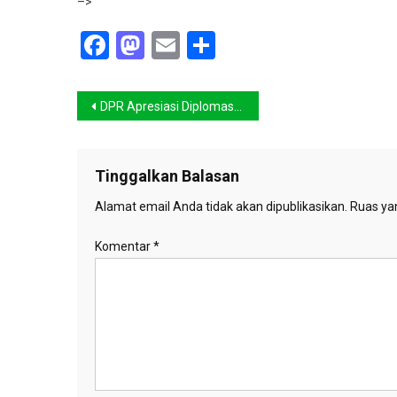
–>
Facebook
Mastodon
Email
Share
Navigasi
DPR Apresiasi Diplomasi KLHK pada Konferensi Perubahan Iklim 2018 di Polandia
pos
Tinggalkan Balasan
Alamat email Anda tidak akan dipublikasikan.
Ruas yan
Komentar
*