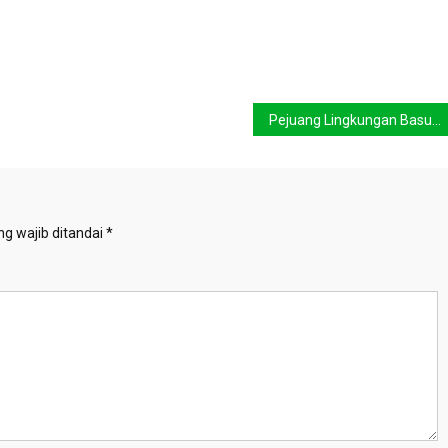
Pejuang Lingkungan Basuki Wasis Terbebas dari Gugatan Koruptor
g wajib ditandai
*