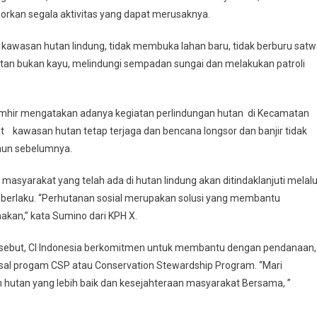
aporkan segala aktivitas yang dapat merusaknya.
 kawasan hutan lindung, tidak membuka lahan baru, tidak berburu sat
utan bukan kayu, melindungi sempadan sungai dan melakukan patroli
hir mengatakan adanya kegiatan perlindungan hutan di Kecamatan
 kawasan hutan tetap terjaga dan bencana longsor dan banjir tidak
ahun sebelumnya.
asyarakat yang telah ada di hutan lindung akan ditindaklanjuti melalu
 berlaku. “Perhutanan sosial merupakan solusi yang membantu
akan,” kata Sumino dari KPH X.
rsebut, CI Indonesia berkomitmen untuk membantu dengan pendanaan,
asal progam CSP atau Conservation Stewardship Program. “Mari
hutan yang lebih baik dan kesejahteraan masyarakat Bersama, ”