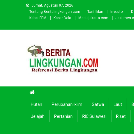
Skip
Jumat, Agustus 07, 2026
to
Tentang Beritalingkungan.com
Tarif Iklan
Investor
D
content
Kabar FEM
Kabar Bola
Mediajakarta.com
Jaktimes.
Beritalingkungan.com
Situs Berita Lingkungan Indonesia
Hutan
Perubahan Iklim
Satwa
Laut
B
Jelajah
Pertanian
RIC Sulawesi
Riset