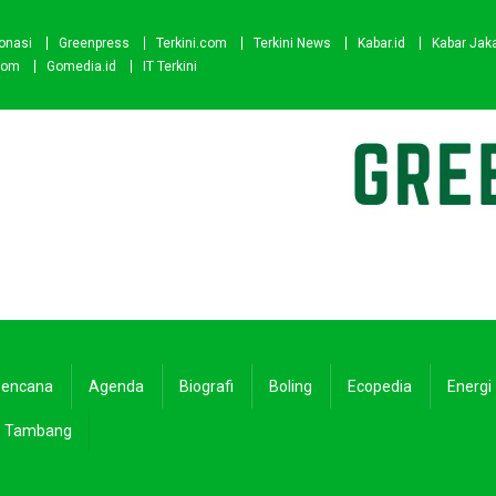
onasi
Greenpress
Terkini.com
Terkini News
Kabar.id
Kabar Jak
com
Gomedia.id
IT Terkini
encana
Agenda
Biografi
Boling
Ecopedia
Energi
Tambang