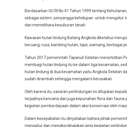
Berdasarkan UU RI No.41 Tahun 1999 tentang Kehutanan
sebagai sistem penyangga kehidupan untuk mengatur tata 
dan memelihara kesuburan tanah.
Kawasan hutan lindung Batang Angkola diketahui merupaka
beruang, rusa, kambing hutan, tapir, siamang, berbagai jen
Tahun 2017 pemerintah Tapanuli Selatan menerbitkan P
membagi hutan lindung itu ke dalam tiga kecamatan, seda
hutan lindung di dua kecamatan yaitu Angkola Selatan dan
sudah dirambah sehingga mengalami kerusakan.
Oleh karena itu, sasaran perlindungan ini ditujukan k
terjadinya bencana dan juga kepunahan flora dan fauna
kegiatan pemberdayaan dalam aksi konservasi oleh mas
Dalam kesepakatan itu dinyatakan bahwa pihak pemeri
mengatur dan mengkordinasikan jenis kegiatan perlindun