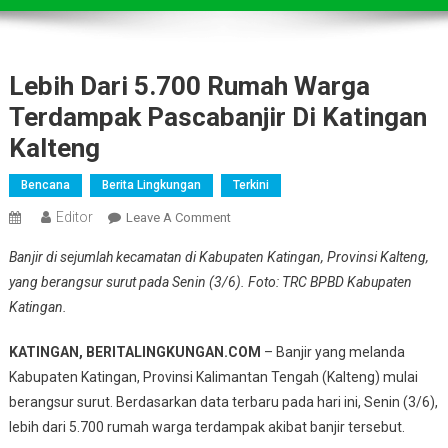
Lebih Dari 5.700 Rumah Warga
Terdampak Pascabanjir Di Katingan
Kalteng
Bencana
Berita Lingkungan
Terkini
Editor
On
Leave A Comment
Lebih
Banjir di sejumlah kecamatan di Kabupaten Katingan, Provinsi Kalteng,
Dari
yang berangsur surut pada Senin (3/6). Foto: TRC BPBD Kabupaten
5.700
Katingan.
Rumah
Warga
KATINGAN, BERITALINGKUNGAN.COM
– Banjir yang melanda
Terdampak
Kabupaten Katingan, Provinsi Kalimantan Tengah (Kalteng) mulai
Pascabanjir
Di
berangsur surut. Berdasarkan data terbaru pada hari ini, Senin (3/6),
Katingan
lebih dari 5.700 rumah warga terdampak akibat banjir tersebut.
Kalteng