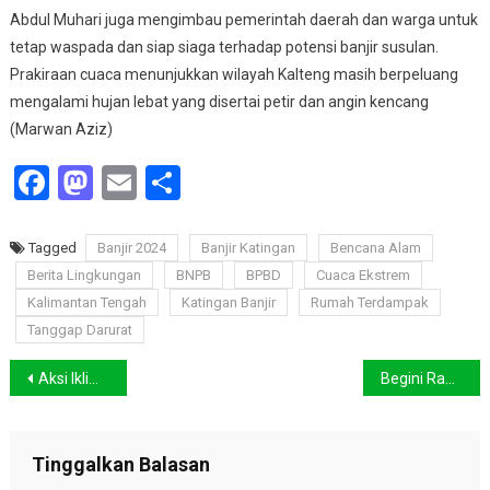
Abdul Muhari juga mengimbau pemerintah daerah dan warga untuk
tetap waspada dan siap siaga terhadap potensi banjir susulan.
Prakiraan cuaca menunjukkan wilayah Kalteng masih berpeluang
mengalami hujan lebat yang disertai petir dan angin kencang
(Marwan Aziz)
Facebook
Mastodon
Email
Share
Tagged
Banjir 2024
Banjir Katingan
Bencana Alam
Berita Lingkungan
BNPB
BPBD
Cuaca Ekstrem
Kalimantan Tengah
Katingan Banjir
Rumah Terdampak
Tanggap Darurat
Navigasi
Aksi Iklim Global, Solusi Menuju Masa Depan yang Berkelanjutan
Begini Rahasia Hiu Bertahan dari Pemanasan Global
pos
Tinggalkan Balasan