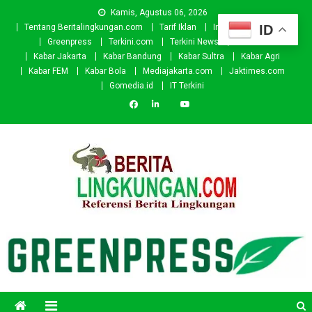
Skip
Kamis, Agustus 06, 2026
to
ID
Tentang Beritalingkungan.com
Tarif Iklan
Investor
Donasi
content
Greenpress
Terkini.com
Terkini News
Kabar.id
Kabar Jakarta
Kabar Bandung
Kabar Sultra
Kabar Agri
Kabar FEM
Kabar Bola
Mediajakarta.com
Jaktimes.com
Gomedia.id
IT Terkini
Beritalingkungan.com
Situs Berita Lingkungan Indonesia