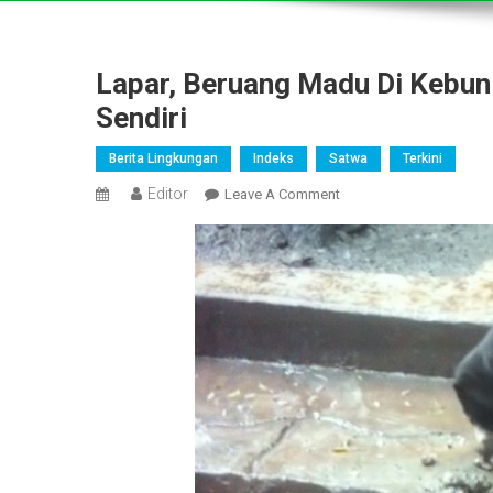
Lapar, Beruang Madu Di Kebu
Sendiri
Berita Lingkungan
Indeks
Satwa
Terkini
Editor
On
Leave A Comment
Lapar,
Beruang
Madu
Di
Kebun
Binatang
Bandung
Makan
Kotorannya
Sendiri