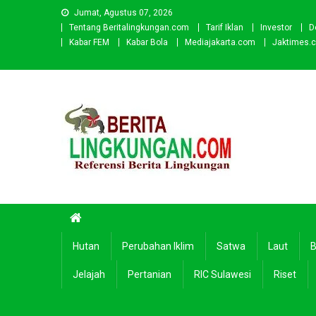
Skip
Jumat, Agustus 07, 2026
to
Tentang Beritalingkungan.com
Tarif Iklan
Investor
D
content
Kabar FEM
Kabar Bola
Mediajakarta.com
Jaktimes.
Beritalingkungan.com
Situs Berita Lingkungan Indonesia
Hutan
Perubahan Iklim
Satwa
Laut
B
Jelajah
Pertanian
RIC Sulawesi
Riset