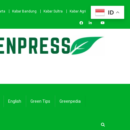
ID
arta
Kabar Bandung
Kabar Sultra
Kabar Agri
English
Green Tips
Greenpedia