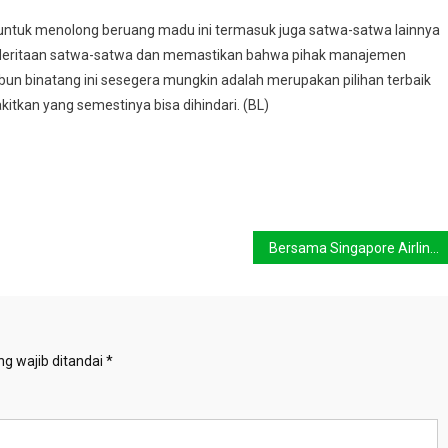
ntuk menolong beruang madu ini termasuk juga satwa-satwa lainnya
nderitaan satwa-satwa dan memastikan bahwa pihak manajemen
 binatang ini sesegera mungkin adalah merupakan pilihan terbaik
itkan yang semestinya bisa dihindari. (BL)
Bersama Singapore Airlines Temukan Sisi Menarik di Bangkok
g wajib ditandai
*