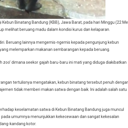
ebun Binatang Bandung (KBB), Jawa Barat, pada hari Minggu (22 Me
roup melihat beruang madu dalam kondisi kurus dan kelaparan.
diri. Beruang lainnya mengemis-ngemis kepada pengunjung kebun
g yang melemparkan makanan sembarangan kepada beruang.
 zoo’ dimana seekor gajah baru-baru ini mati yang diduga diakibatkan
erangan tertulisnya mengatakan, kebun binatang tersebut penuh denga
ajemen tidak memberi makan satwa dengan baik. Ini adalah salah satu
terhadap keselamatan satwa di Kebun Binatang Bandung juga muncul
 yang pada umumnya menunjukkan kekecewaan dan sangat kekesalan
dang-kandang kotor.