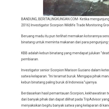
BANDUNG, BERITALINGKUNGAN.COM- Ketika mengunjungi K
2016) Investigator Scorpion Wildlife Trade Monitoring G
Beruang madu itu pun terlihat memakan kotorannya sen
binatang untuk meminta makanan dari para pengunjun
KBB adalah kebun binatang yang mendapat julukan “death
pembiaran.
Investigator senior Scorpion Marison Guciano dalam ket
satwa kelaparan. “Ini teramat buruk. Mengapa pihak man
kebun binatang paling buruk di Indonesia.”ujarnya.
Berdasarkan hasil pemantauan Scorpion, kekhawatiran 
dari banyak pihak dan dapat dilihat pada TripAdvisor
menyaksikan begitu banyak satwa yang kelaparan di kan