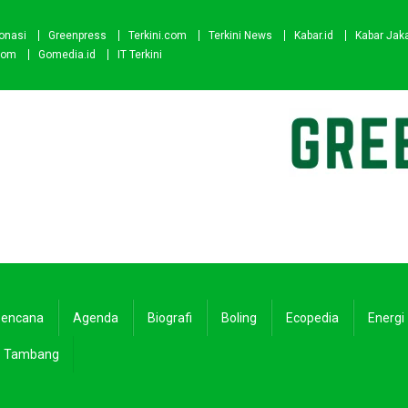
onasi
Greenpress
Terkini.com
Terkini News
Kabar.id
Kabar Jak
com
Gomedia.id
IT Terkini
encana
Agenda
Biografi
Boling
Ecopedia
Energi
Tambang