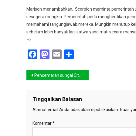
Marison menambahkan,
Scorpion meminta pemerintah u
sesegera mungkin. Pemerintah perlu menghentikan pe
memahami tangungjawab mereka. Mungkin menutup kebun
sebelum lebih banyak lagi satwa yang mati secara menyak
–>
Facebook
Mastodon
Email
Share
Navigasi
Pencemaran sungai Citarum kembali disorot
pos
Tinggalkan Balasan
Alamat email Anda tidak akan dipublikasikan.
Ruas yan
Komentar
*