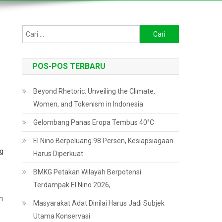
Cari
untuk:
POS-POS TERBARU
Beyond Rhetoric: Unveiling the Climate,
3
Women, and Tokenism in Indonesia
Gelombang Panas Eropa Tembus 40°C
El Nino Berpeluang 98 Persen, Kesiapsiagaan
ng
Harus Diperkuat
BMKG Petakan Wilayah Berpotensi
Terdampak El Nino 2026,
n
Masyarakat Adat Dinilai Harus Jadi Subjek
Utama Konservasi