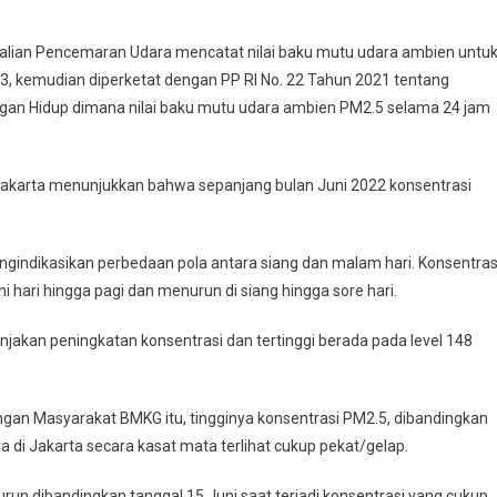
alian Pencemaran Udara mencatat nilai baku mutu udara ambien untu
, kemudian diperketat dengan PP RI No. 22 Tahun 2021 tentang
gan Hidup dimana nilai baku mutu udara ambien PM2.5 selama 24 jam
Jakarta menunjukkan bahwa sepanjang bulan Juni 2022 konsentrasi
gindikasikan perbedaan pola antara siang dan malam hari. Konsentras
hari hingga pagi dan menurun di siang hingga sore hari.
jakan peningkatan konsentrasi dan tertinggi berada pada level 148
gan Masyarakat BMKG itu, tingginya konsentrasi PM2.5, dibandingkan
ra di Jakarta secara kasat mata terlihat cukup pekat/gelap.
run dibandingkan tanggal 15 Juni saat terjadi konsentrasi yang cukup