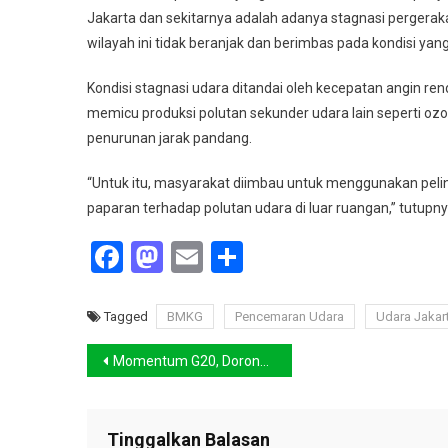
Jakarta dan sekitarnya adalah adanya stagnasi pergerak
wilayah ini tidak beranjak dan berimbas pada kondisi ya
Kondisi stagnasi udara ditandai oleh kecepatan angin re
memicu produksi polutan sekunder udara lain seperti oz
penurunan jarak pandang.
“Untuk itu, masyarakat diimbau untuk menggunakan pelin
paparan terhadap polutan udara di luar ruangan,” tutupn
Facebook
Mastodon
Email
Share
Tagged
BMKG
Pencemaran Udara
Udara Jakar
Navigasi
Momentum G20, Dorong Aksi Strategis Atasi Perubahan Iklim
pos
Tinggalkan Balasan