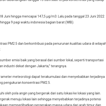
18 Juni hingga mencapai 147,5 µg/m3. Lalu pada tanggal 23 Juni 2022
hingga 9 pagi waktu indonesia bagian barat (WIB).
asi PM2.5 dan berkontribusi pada penurunan kualitas udara di wilaya
:
sumber emisi baik yang berasal dari sumber lokal, seperti transportasi
n industri dekat dengan Jakarta,” terangnya.
 parameter meteorologi dapat terakumulasi dan menyebabkan terjadinya
ing pengukuran konsentrasi PM2.5.
 oleh pola angin yang bergerak dari satu lokasi ke lokasi yang lain.
erak menuju lokasi lain sehingga menyebabkan terjadinya potensi
mukaan memperlihatkan pergerakan massa udara dari arah timur dan