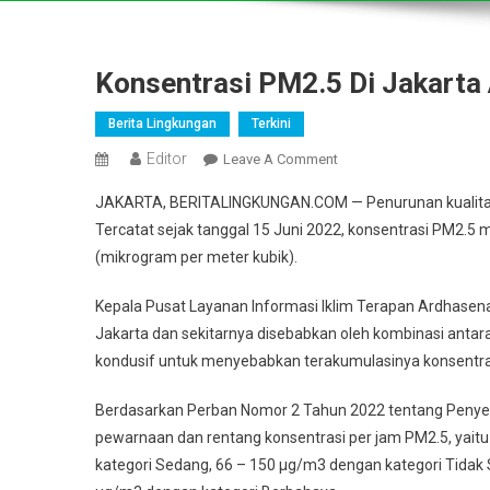
Konsentrasi PM2.5 Di Jakarta 
Berita Lingkungan
Terkini
Editor
On
Leave A Comment
Konsentrasi
JAKARTA, BERITALINGKUNGAN.COM — Penurunan kualitas u
PM2.5
Tercatat sejak tanggal 15 Juni 2022, konsentrasi PM2.
Di
(mikrogram per meter kubik).
Jakarta
Alami
Kepala Pusat Layanan Informasi Iklim Terapan Ardhase
Peningkatan
Jakarta dan sekitarnya disebabkan oleh kombinasi antara
Sejak
15
kondusif untuk menyebabkan terakumulasinya konsentra
Juni
Berdasarkan Perban Nomor 2 Tahun 2022 tentang Penyed
2022
pewarnaan dan rentang konsentrasi per jam PM2.5, yaitu
kategori Sedang, 66 – 150 µg/m3 dengan kategori Tidak