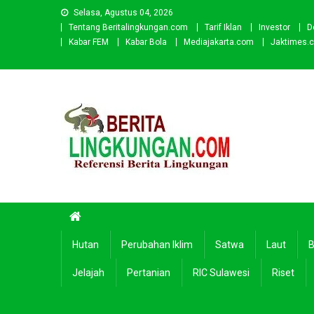
Skip
Selasa, Agustus 04, 2026
to
Tentang Beritalingkungan.com
Tarif Iklan
Investor
D
content
Kabar FEM
Kabar Bola
Mediajakarta.com
Jaktimes.
Beritalingkungan.com
Situs Berita Lingkungan Indonesia
Hutan
Perubahan Iklim
Satwa
Laut
B
Jelajah
Pertanian
RIC Sulawesi
Riset