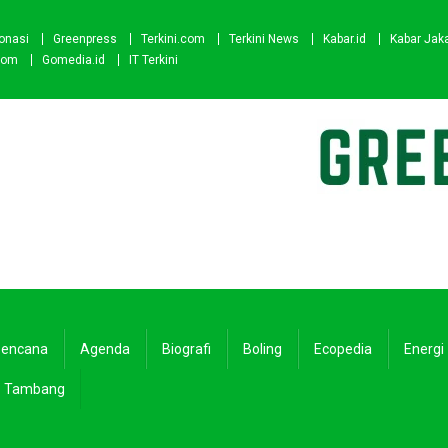
onasi
Greenpress
Terkini.com
Terkini News
Kabar.id
Kabar Jak
com
Gomedia.id
IT Terkini
encana
Agenda
Biografi
Boling
Ecopedia
Energi
Tambang