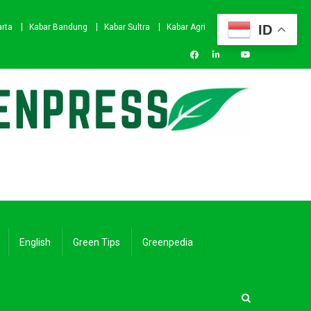
ID
arta
Kabar Bandung
Kabar Sultra
Kabar Agri
English
Green Tips
Greenpedia