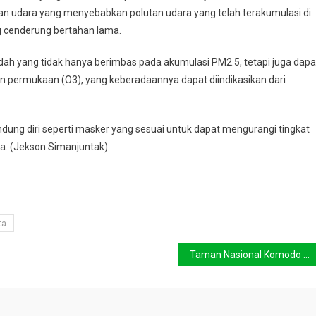
an udara yang menyebabkan polutan udara yang telah terakumulasi di
ng cenderung bertahan lama.
ndah yang tidak hanya berimbas pada akumulasi PM2.5, tetapi juga dapa
on permukaan (O3), yang keberadaannya dapat diindikasikan dari
dung diri seperti masker yang sesuai untuk dapat mengurangi tingkat
ya. (Jekson Simanjuntak)
ta
Taman Nasional Komodo Perlu Pembatasan Pengunjung Demi Tata Kelola Yang lebih Baik