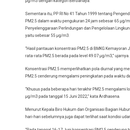
µg/m3 dengan kategori Berbahaya.
Sementara itu, PP RI No 41 Tahun 1999 tentang Pengend
PM2.5 dalam waktu pengukuran 24 jam sebesar 65 µg/m3
Penyelenggaraan Perlindungan dan Pengelolaan Lingkun
yaitu sebesar 55 µg/m3.
“Hasil pantauan konsentrasi PM2.5 di BMKG Kemayoran 
rata-rata PM2.5 berada pada level 49.07 µg/m3,” ujarnya.
Konsentrasi PM2.5 memperlihatkan pola diurnal yang men
PM2.5 cenderung mengalami peningkatan pada waktu dini 
“Khusus pada beberapa hari terakhir PM2.5 mengalami lon
µg/m3 pada tanggal 15 Juni 2022,” kata Ardhasena.
Menurut Kepala Biro Hukum dan Organisasi Bagian Hubun
hari-hari sebelumnya juga dapat terlihat saat kondisi uda
“Pada tanggal 16-17 Juni konsentrasi PM2.5 cenderung tu