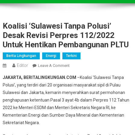
Koalisi ‘Sulawesi Tanpa Polusi’
Desak Revisi Perpres 112/2022
Untuk Hentikan Pembangunan PLTU
Berita Lingkungan
Energi
Terkini
Editor
On
Leave A Comment
Koalisi
JAKARTA, BERITALINGKUNGAN.COM
–Koalisi ‘Sulawesi Tanpa
‘Sulawesi
Polusi’, yang terdiri dari 20 organisasi masyarakat sipil di Pulau
Tanpa
Sulawesi dan Jakarta, kemarin menyerahkan surat permohonan
Polusi’
penghapusan ketentuan Pasal 3 ayat 4b dalam Perpres 112 Tahun
Desak
Revisi
2022 ke Menteri ESDM dan Menteri Sekretaris Negara RI, ke
Perpres
Kementerian Energi dan Sumber Daya Mineral dan Kementerian
112/2022
Sekretariat Negara.
Untuk
Hentikan