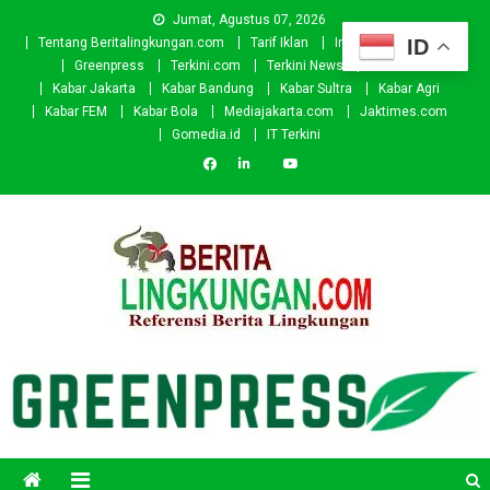
Skip
Jumat, Agustus 07, 2026
to
ID
Tentang Beritalingkungan.com
Tarif Iklan
Investor
Donasi
content
Greenpress
Terkini.com
Terkini News
Kabar.id
Kabar Jakarta
Kabar Bandung
Kabar Sultra
Kabar Agri
Kabar FEM
Kabar Bola
Mediajakarta.com
Jaktimes.com
Gomedia.id
IT Terkini
Beritalingkungan.com
Situs Berita Lingkungan Indonesia