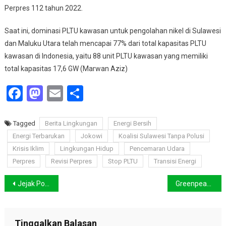
Perpres 112 tahun 2022.
Saat ini, dominasi PLTU kawasan untuk pengolahan nikel di Sulawesi
dan Maluku Utara telah mencapai 77% dari total kapasitas PLTU
kawasan di Indonesia, yaitu 88 unit PLTU kawasan yang memiliki
total kapasitas 17,6 GW (Marwan Aziz)
Facebook
Mastodon
Email
Share
Tagged
Berita Lingkungan
Energi Bersih
Energi Terbarukan
Jokowi
Koalisi Sulawesi Tanpa Polusi
Krisis Iklim
Lingkungan Hidup
Pencemaran Udara
Perpres
Revisi Perpres
Stop PLTU
Transisi Energi
Navigasi
Jejak Polusi Manusia di Arktik, Penemuan Menarik dari Inti Es
Greenpeace Desak KPUD Jakarta Bahas Krisis Iklim dalam Debat Pilkada
pos
Tinggalkan Balasan