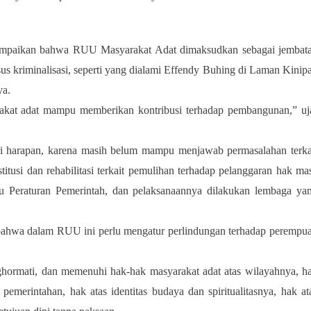
ampaikan bahwa RUU Masyarakat Adat dimaksudkan sebagai jembat
asus kriminalisasi, seperti yang dialami Effendy Buhing di Laman Kinip
ya.
akat adat mampu memberikan kontribusi terhadap pembangunan,” uj
i harapan, karena masih belum mampu menjawab permasalahan terka
itusi dan rehabilitasi terkait pemulihan terhadap pelanggaran hak ma
tau Peraturan Pemerintah, dan pelaksanaannya dilakukan lembaga ya
 bahwa dalam RUU ini perlu mengatur perlindungan terhadap perempu
hormati, dan memenuhi hak-hak masyarakat adat atas wilayahnya, h
pemerintahan, hak atas identitas budaya dan spiritualitasnya, hak at