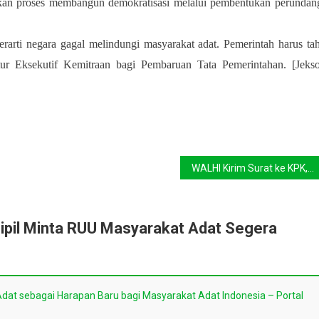
an proses membangun demokratisasi melalui pembentukan perundan
ti negara gagal melindungi masyarakat adat. Pemerintah harus ta
tur Eksekutif Kemitraan bagi Pembaruan Tata Pemerintahan. [Jeks
WALHI Kirim Surat ke KPK, Minta Gratifikasi PLTU Cirebon 2 Dituntaskan
Sipil Minta RUU Masyarakat Adat Segera
at sebagai Harapan Baru bagi Masyarakat Adat Indonesia – Portal