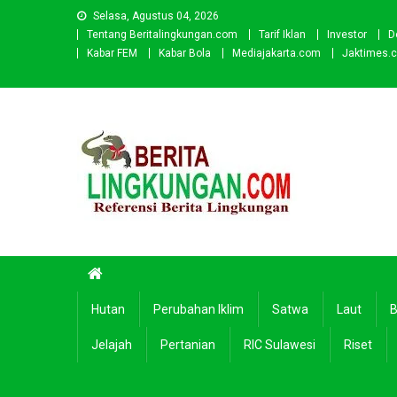
Skip
Selasa, Agustus 04, 2026
to
Tentang Beritalingkungan.com
Tarif Iklan
Investor
D
content
Kabar FEM
Kabar Bola
Mediajakarta.com
Jaktimes.
Beritalingkungan.com
Situs Berita Lingkungan Indonesia
Hutan
Perubahan Iklim
Satwa
Laut
B
Jelajah
Pertanian
RIC Sulawesi
Riset