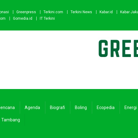
onasi
Greenpress
Terkini.com
Terkini News
Kabar.id
Kabar Jak
com
Gomedia.id
IT Terkini
encana
Agenda
Biografi
Boling
Ecopedia
Energi
Tambang