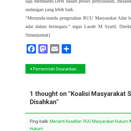
saja membantu DPR dalam proses penyusunan, melaink
undangan yang lebih baik.
“Menunda-nunda pengesahan RUU Masyarakat Adat berar
adat dalam bernegara.” tegas Laode M Syarif, Direk
Simanjuntak]
Facebook
Mastodon
Email
Share
Navigasi
Pemerintah Disarankan Bentuk Lembaga Untuk Kelola Dana Green Climate Fund Sebesar USD 103,8 Juta
pos
1 thought on “
Koalisi Masyarakat 
Disahkan
”
Ping-balik:
Menanti Keadilan: RUU Masyarakat Hukum Ad
Hukum