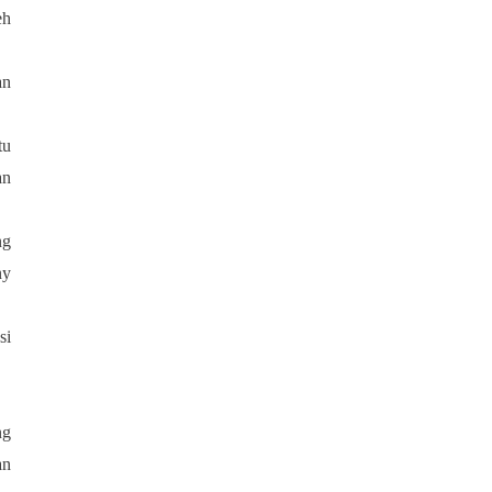
eh
an
tu
an
ng
ny
si
ng
an