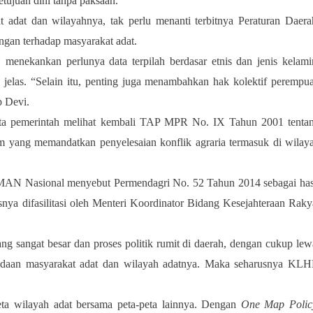
tujuan dini tanpa paksaan.
 adat dan wilayahnya, tak perlu menanti terbitnya Peraturan Daera
gan terhadap masyarakat adat.
nkan perlunya data terpilah berdasar etnis dan jenis kelami
di jelas. “Selain itu, penting juga menambahkan hak kolektif perempu
p Devi.
ta pemerintah melihat kembali TAP MPR No. IX Tahun 2001 tenta
yang memandatkan penyelesaian konflik agraria termasuk di wilay
AN Nasional menyebut Permendagri No. 52 Tahun 2014 sebagai has
nya difasilitasi oleh Menteri Koordinator Bidang Kesejahteraan Raky
g sangat besar dan proses politik rumit di daerah, dengan cukup lew
adaan masyarakat adat dan wilayah adatnya. Maka seharusnya KL
a wilayah adat bersama peta-peta lainnya. Dengan
One Map Polic