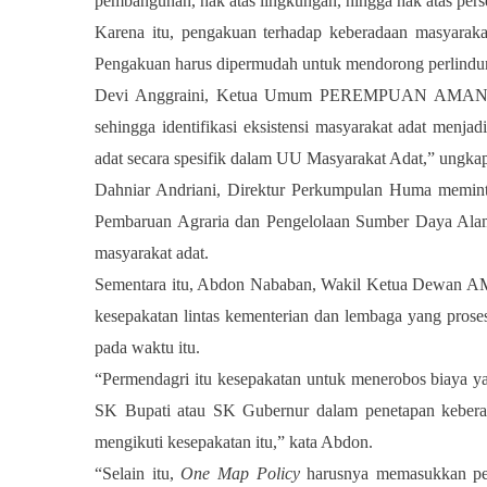
pembangunan, hak atas lingkungan, hingga hak atas perse
Karena itu, pengakuan terhadap keberadaan masyarakat
Pengakuan harus dipermudah untuk mendorong perlindun
Devi Anggraini, Ketua Umum PEREMPUAN AMAN meneka
sehingga identifikasi eksistensi masyarakat adat menja
adat secara spesifik dalam UU Masyarakat Adat,” ungka
Dahniar Andriani, Direktur Perkumpulan Huma memin
Pembaruan Agraria dan Pengelolaan Sumber Daya Alam 
masyarakat adat.
Sementara itu, Abdon Nababan, Wakil Ketua Dewan AM
kesepakatan lintas kementerian dan lembaga yang proses
pada waktu itu.
“Permendagri itu kesepakatan untuk menerobos biaya yan
SK Bupati atau SK Gubernur dalam penetapan keber
mengikuti kesepakatan itu,” kata Abdon.
“Selain itu,
One Map Policy
harusnya memasukkan pet