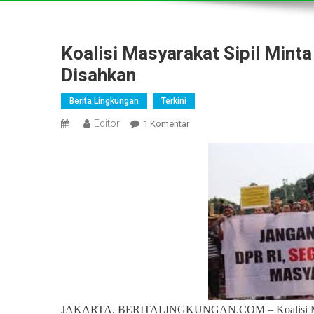
Koalisi Masyarakat Sipil Mint
Disahkan
Berita Lingkungan
Terkini
Editor
Pada
1 Komentar
Koalisi
Masyarakat
Sipil
Minta
RUU
Masyarakat
Adat
Segera
Disahkan
JAKARTA, BERITALINGKUNGAN.COM – Koalisi Masyar