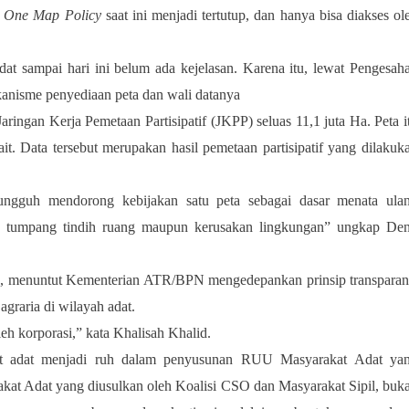
g
One Map Policy
saat ini menjadi tertutup, dan hanya bisa diakses ol
at sampai hari ini belum ada kejelasan. Karena itu, lewat Pengesah
nisme penyediaan peta dan wali datanya
Jaringan Kerja Pemetaan Partisipatif (JKPP) seluas 11,1 juta Ha. Peta i
it. Data tersebut merupakan hasil pemetaan partisipatif yang dilakuk
ungguh mendorong kebijakan satu peta sebagai dasar menata ula
k, tumpang tindih ruang maupun kerusakan lingkungan” ungkap De
d, menuntut Kementerian ATR/BPN mengedepankan prinsip transparan
raria di wilayah adat.
eh korporasi,” kata Khalisah Khalid.
at adat menjadi ruh dalam penyusunan RUU Masyarakat Adat ya
akat Adat yang diusulkan oleh Koalisi CSO dan Masyarakat Sipil, buk