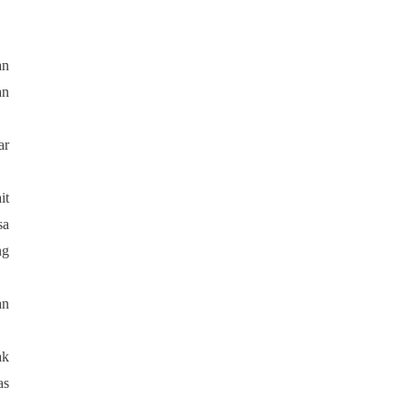
an
an
ar
it
sa
ng
an
ak
as