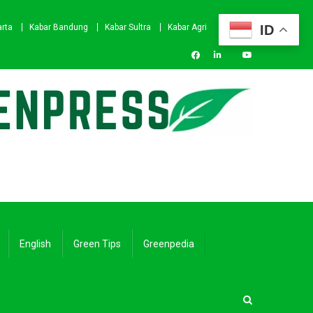
ID
arta
Kabar Bandung
Kabar Sultra
Kabar Agri
English
Green Tips
Greenpedia