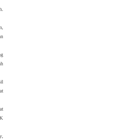
h.
n,
an
ng
ah
il
at
at
HK
y
,