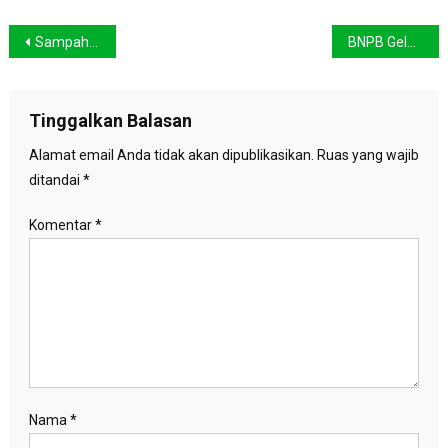
Navigasi
Sampah dan Aksi Burung Pintar di Pengunungan Arfak
BNPB Gelar Ekspedisi Destana, Susuri 584 Desa di Selatan Jawa Rawan Tsunami
pos
Tinggalkan Balasan
Alamat email Anda tidak akan dipublikasikan.
Ruas yang wajib
ditandai
*
Komentar
*
Nama
*