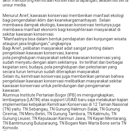
aktif mendorong Kemitraan Konservasi di lapangan, akademisi serta
unsur media.
Menurut Arief
, kawasan konservasi memberikan manfaat ekologi
bagi pengendalian iklim dan
keanekargamanhayati.
S
elain
membawa dampak ekologis, kawasan konservasi tentunya juga
membawa manfaat ekonomi bagi kesejahteraan masyarakat di
sekitar kawasan konservasi.
“Manfaatnya bisa dalam bentuk pendapatan dari kunjungan wisata
ataupun jasa lingkungan,” ungkapnya.
Bagi Arief, pelibatan masyarakat adat sangat penting dalam
pengelolaan kawasan konservasi, karena
pola penghidupan masyarakat sekitar kawasan konservasi yang
sudah menyatu dengan alam sekitar
nya
.
Ini terlihat dari berbagai
kegiatan seni, budaya, pola penghidupan dan pelestarian yang
secara turun temurun sudah diterapkan masyarakat.
Selain itu, kemitraan konservasi juga memberikan jaminan bahwa
pengelolaan kawasan konservasi melibatkan masyarakat sekitar
kawasan konservasi untuk perlindungan dan pengamanan
kawasan.
Alumnus Institute Pertanian Bogor (IPB) ini mengungkapkan,
lembaganya (LATIN) atas support USAID baru saja melakukan kajian
implementasi kebijakan Kemitraan Konservasi di 12 Taman Nasional
(TN) yaitu
TN Sebangau, TN Gunung Halimun-Salak, TN Gunung
Ciremai, TN Meru Betiri, TN Gunung Tambora, TN Kalimutu, TN
Gunung Leuser, TN Kepulauan Karimun Jawa, TN Kayan Mentarang,
TN Bantimurung Bulusaraung, TN Bogani Nani Warta Bone serta TN
Komodo.