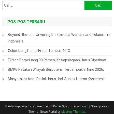
Cari
untuk:
POS-POS TERBARU
Beyond Rhetoric: Unveiling the Climate, Women, and Tokenism in
Indonesia
Gelombang Panas Eropa Tembus 40°C
El Nino Berpeluang 98 Persen, Kesiapsiagaan Harus Diperkuat
BMKG Petakan Wilayah Berpotensi Terdampak El Nino 2026,
Masyarakat Adat Dinilai Harus Jadi Subjek Utama Konservasi
Beritalingkungan.com member of Kabar Group | Terkini.com | Greenpress
|
Theme: News Portal by
Mystery Themes
.