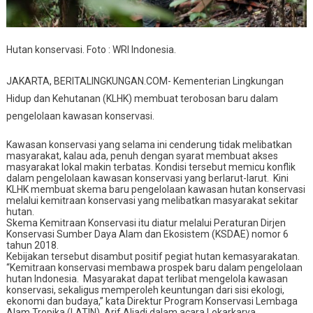
Hutan konservasi. Foto : WRI Indonesia.
JAKARTA, BERITALINGKUNGAN.COM- Kementerian Lingkungan
Hidup dan Kehutanan (KLHK) membuat terobosan baru dalam
pengelolaan kawasan konservasi.
Kawasan konservasi yang selama ini cenderung tidak melibatkan
masyarakat, kalau ada, penuh dengan syarat membuat akses
masyarakat lokal makin terbatas. Kondisi tersebut memicu konflik
dalam pengelolaan kawasan konservasi yang berlarut-larut.
Kini
KLHK membuat skema baru pengelolaan kawasan hutan konservasi
melalui kemitraan konservasi yang melibatkan masyarakat sekitar
hutan.
Skema Kemitraan Konservasi itu diatur melalui Peraturan Dirjen
Konservasi Sumber Daya Alam dan Ekosistem (KSDAE) nomor 6
tahun 2018.
Kebijakan tersebut disambut positif pegiat hutan kemasyarakatan.
“
Kemitraan konservasi membawa prospek baru dalam pengelolaan
hutan Indonesia.
Masyarakat dapat terlibat mengelola kawasan
konservasi, sekaligus memperoleh keuntungan dari sisi ekologi,
ekonomi dan budaya
,” kata
Direktur Program Konservasi Lembaga
Alam Tropika (LATIN), Arif Aliadi
dalam acara Lokarkarya