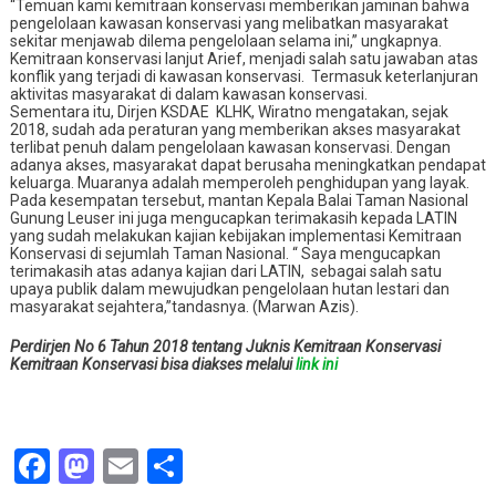
“Temuan kami kemitraan konservasi memberikan jaminan bahwa
pengelolaan kawasan konservasi yang melibatkan masyarakat
sekitar menjawab dilema pengelolaan selama ini,” ungkapnya.
Kemitraan konservasi lanjut Arief, menjadi salah satu jawaban atas
konflik yang terjadi di kawasan konservasi.
Termasuk keterlanjuran
aktivitas masyarakat di dalam kawasan konservasi.
Sementara itu, Dirjen KSDAE
KLHK, Wiratno mengatakan, sejak
2018, sudah ada peraturan yang memberikan akses masyarakat
terlibat penuh dalam pengelolaan kawasan konservasi. Dengan
adanya akses, masyarakat dapat berusaha meningkatkan pendapat
keluarga. Muaranya adalah memperoleh penghidupan yang layak.
Pada kesempatan tersebut, mantan Kepala Balai Taman Nasional
Gunung Leuser ini juga mengucapkan terimakasih kepada LATIN
yang sudah melakukan kajian kebijakan implementasi Kemitraan
Konservasi di sejumlah Taman Nasional. “ Saya mengucapkan
terimakasih atas adanya kajian dari LATIN,
sebagai salah satu
upaya publik dalam mewujudkan pengelolaan hutan lestari dan
masyarakat sejahtera,”tandasnya. (Marwan Azis).
Perdirjen No 6 Tahun 2018 tentang Juknis Kemitraan Konservasi
Kemitraan Konservasi bisa diakses melalui
link ini
Facebook
Mastodon
Email
Share