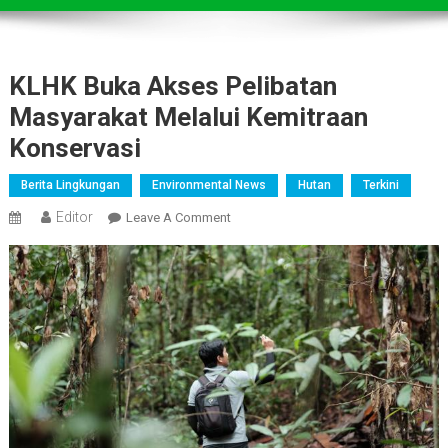
KLHK Buka Akses Pelibatan
Masyarakat Melalui Kemitraan
Konservasi
Berita Lingkungan
Environmental News
Hutan
Terkini
Editor
On
Leave A Comment
KLHK
Buka
Akses
Pelibatan
Masyarakat
Melalui
Kemitraan
Konservasi