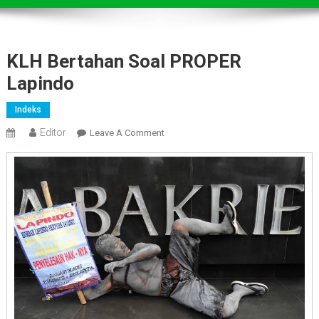
KLH Bertahan Soal PROPER
Lapindo
Indeks
Editor
On
Leave A Comment
KLH
Bertahan
Soal
PROPER
Lapindo