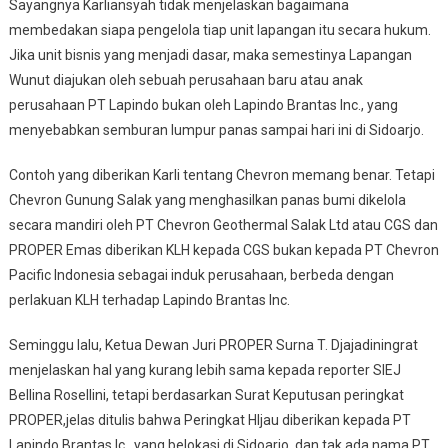
Sayangnya Karliansyah tidak menjelaskan bagaimana
membedakan siapa pengelola tiap unit lapangan itu secara hukum.
Jika unit bisnis yang menjadi dasar, maka semestinya Lapangan
Wunut diajukan oleh sebuah perusahaan baru atau anak
perusahaan PT Lapindo bukan oleh Lapindo Brantas Inc., yang
menyebabkan semburan lumpur panas sampai hari ini di Sidoarjo.
Contoh yang diberikan Karli tentang Chevron memang benar. Tetapi
Chevron Gunung Salak yang menghasilkan panas bumi dikelola
secara mandiri oleh PT Chevron Geothermal Salak Ltd atau CGS dan
PROPER Emas diberikan KLH kepada CGS bukan kepada PT Chevron
Pacific Indonesia sebagai induk perusahaan, berbeda dengan
perlakuan KLH terhadap Lapindo Brantas Inc.
Seminggu lalu, Ketua Dewan Juri PROPER Surna T. Djajadiningrat
menjelaskan hal yang kurang lebih sama kepada reporter SIEJ
Bellina Rosellini, tetapi berdasarkan Surat Keputusan peringkat
PROPER,jelas ditulis bahwa Peringkat HIjau diberikan kepada PT
Lapindo Brantas Ic., yang belokasi di Sidoarjo, dan tak ada nama PT