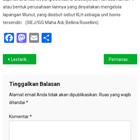
atau bentuk perusahaan lainnya yang dinyatakan mengelola
lapangan Wunut, yang disebut-sebut KLH sebagai unit bisnis
tersendiri. (SIEJ/IGG Maha Adi, Bellina Roselliini).
Facebook
Mastodon
Email
Share
Navigasi
Lestarikan Teluk Cendrawasih, Kenalkan Lingkungan Sejak Dini
Pemanasan Global Ancam Pasokan Air
pos
Tinggalkan Balasan
Alamat email Anda tidak akan dipublikasikan.
Ruas yang wajib
ditandai
*
Komentar
*