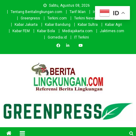
Skip
Sabtu, Agustus 08, 2026
to
ID
Tentang Beritalingkungan.com
Tarif Iklan
Investor
Donasi
content
Greenpress
Terkini.com
Terkini News
Kabar.id
Kabar Jakarta
Kabar Bandung
Kabar Sultra
Kabar Agri
Kabar FEM
Kabar Bola
Mediajakarta.com
Jaktimes.com
Gomedia.id
IT Terkini
Beritalingkungan.com
Situs Berita Lingkungan Indonesia