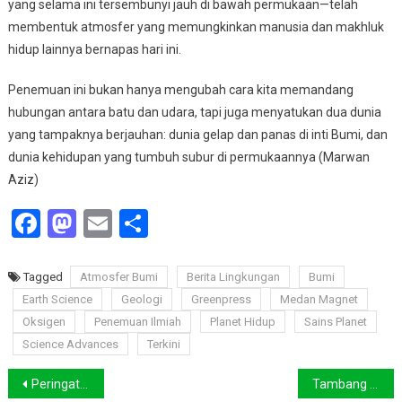
yang selama ini tersembunyi jauh di bawah permukaan—telah
membentuk atmosfer yang memungkinkan manusia dan makhluk
hidup lainnya bernapas hari ini.
Penemuan ini bukan hanya mengubah cara kita memandang
hubungan antara batu dan udara, tapi juga menyatukan dua dunia
yang tampaknya berjauhan: dunia gelap dan panas di inti Bumi, dan
dunia kehidupan yang tumbuh subur di permukaannya (Marwan
Aziz)
Facebook
Mastodon
Email
Share
Tagged
Atmosfer Bumi
Berita Lingkungan
Bumi
Earth Science
Geologi
Greenpress
Medan Magnet
Oksigen
Penemuan Ilmiah
Planet Hidup
Sains Planet
Science Advances
Terkini
Navigasi
Peringati Hari Lingkungan, Gerakan Bersama Akhiri Polusi Plastik di Pesisir Selatan Yogyakarta
Tambang Tak Cukup Hanya Reklamasi, Greenpress Dorong Dana Darurat Lingkungan dan FPIC