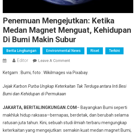
Penemuan Mengejutkan: Ketika
Medan Magnet Menguat, Kehidupan
Di Bumi Makin Subur
Berita Lingkungan
Environmental News
Riset
Terkini
Editor
On
Leave A Comment
Penemuan
Ketgam : Bumi, foto : WikiImages via Pixabay.
Mengejutkan:
Ketika
Jejak Karbon Purba Ungkap Keterkaitan Tak Terduga antara Inti Besi
Medan
Bumi dan Kehidupan di Permukaan
Magnet
Menguat,
JAKARTA, BERITALINGKUNGAN.COM
– Bayangkan Bumi seperti
Kehidupan
makhluk hidup raksasa—bernapas, berdetak, dan berubah selama
Di
ratusan juta tahun. Kini, sebuah studi ilmiah terbaru mengungkap
Bumi
keterkaitan yang mengejutkan: semakin kuat medan magnet Bumi,
Makin