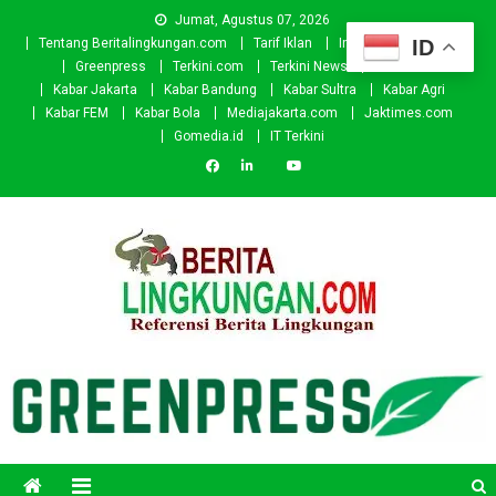
Skip
Jumat, Agustus 07, 2026
to
ID
Tentang Beritalingkungan.com
Tarif Iklan
Investor
Donasi
content
Greenpress
Terkini.com
Terkini News
Kabar.id
Kabar Jakarta
Kabar Bandung
Kabar Sultra
Kabar Agri
Kabar FEM
Kabar Bola
Mediajakarta.com
Jaktimes.com
Gomedia.id
IT Terkini
Beritalingkungan.com
Situs Berita Lingkungan Indonesia