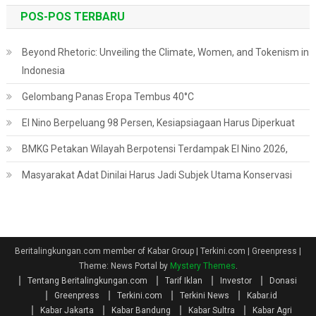
POS-POS TERBARU
Beyond Rhetoric: Unveiling the Climate, Women, and Tokenism in
Indonesia
Gelombang Panas Eropa Tembus 40°C
El Nino Berpeluang 98 Persen, Kesiapsiagaan Harus Diperkuat
BMKG Petakan Wilayah Berpotensi Terdampak El Nino 2026,
Masyarakat Adat Dinilai Harus Jadi Subjek Utama Konservasi
Beritalingkungan.com member of Kabar Group | Terkini.com | Greenpress
|
Theme: News Portal by
Mystery Themes
.
Tentang Beritalingkungan.com
Tarif Iklan
Investor
Donasi
Greenpress
Terkini.com
Terkini News
Kabar.id
Kabar Jakarta
Kabar Bandung
Kabar Sultra
Kabar Agri