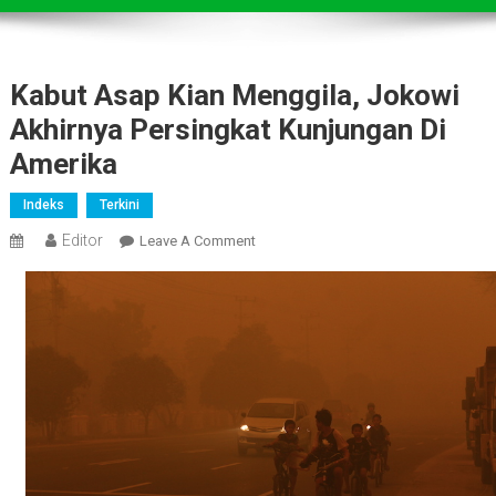
Kabut Asap Kian Menggila, Jokowi
Akhirnya Persingkat Kunjungan Di
Amerika
Indeks
Terkini
Editor
On
Leave A Comment
Kabut
Asap
Kian
Menggila,
Jokowi
Akhirnya
Persingkat
Kunjungan
Di
Amerika