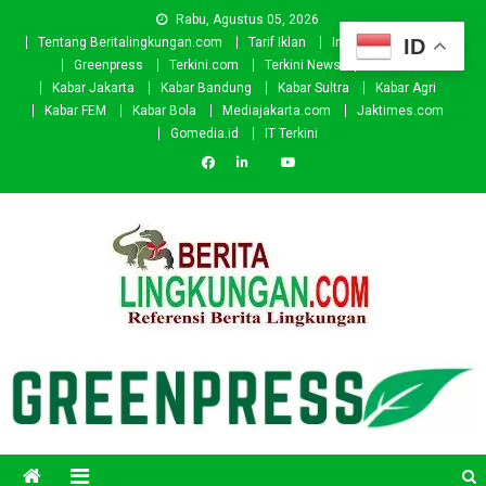
Skip
Rabu, Agustus 05, 2026
to
ID
Tentang Beritalingkungan.com
Tarif Iklan
Investor
Donasi
content
Greenpress
Terkini.com
Terkini News
Kabar.id
Kabar Jakarta
Kabar Bandung
Kabar Sultra
Kabar Agri
Kabar FEM
Kabar Bola
Mediajakarta.com
Jaktimes.com
Gomedia.id
IT Terkini
Beritalingkungan.com
Situs Berita Lingkungan Indonesia