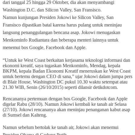
dari tanggal 25 hingga 29 Oktober, dia akan menyambangi
Washington D.C. dan Silicon Valley, San Fransisco.
Namun kunjungan Presiden Jokowi ke Silicon Valley, San
Fransisco dipastikan batal karena harus pulang untuk meninjau
langsung penanggulangan bencana asap. Jokowi menugaskan
Menkominfo Rudiantara dan beberapa menteri lainnya untuk
menemui bos Google, Facebook dan Apple.
“Untuk ke West Coast berkaitan kerjasama teknologi informasi dan
ekonomi kreatif, saya tugaskan Menkominfo, Mendag, kepala
BKPM, kepala Badan Ekonomi Kreatif meneruskan ke West Coast
untuk bertemu dengan CEO di sana,” ujar Jokowi dalam jumpa pers
di Blair House, Washington DC pukul 10.30 waktu setempat atau
21.30 WIB, Senin (26/10/2015) seperti dilansir detikdotcom.
Rencananya pertemuan dengan bos Google, Facebook dan Apple
digelar Rabu (28/10). Namun Jokowi kembali ke tanah air Selasa
(27/10). Jokowi rencananya akan meninjau penanganan kabut asap
di Sumsel dan Kalteng.
Namun sebelum bertolak ke tanah air, Jokowi akan menemui
Presiden Obama di Gedung Putih.