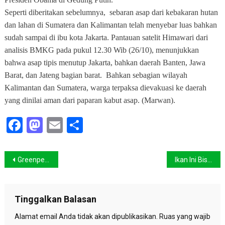
Seperti diberitakan sebelumnya,
sebaran asap dari kebakaran hutan
dan lahan di Sumatera dan Kalimantan telah menyebar luas bahkan
sudah sampai di ibu kota Jakarta. Pantauan satelit Himawari dari
analisis BMKG pada pukul 12.30 Wib (26/10), menunjukkan
bahwa asap tipis menutup Jakarta, bahkan daerah Banten, Jawa
Barat, ‎dan Jateng bagian barat.
Bahkan sebagian wilayah
Kalimantan dan Sumatera, warga terpaksa dievakuasi ke daerah
yang dinilai aman dari paparan kabut asap. (Marwan).
Facebook
Mastodon
Email
Share
Navigasi
Greenpeace : Perlindungan Gambut Solusi Jangka Panjang Kebakaran Hutan
Ikan Ini Bisa Hidup Tanpa Air, Seperti Diceritakan dalam Alquran
pos
Tinggalkan Balasan
Alamat email Anda tidak akan dipublikasikan.
Ruas yang wajib