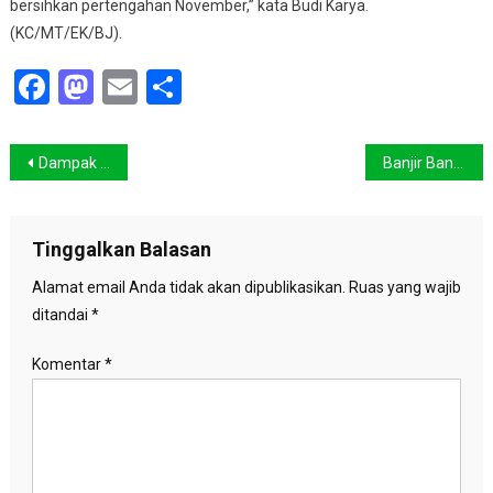
bersihkan pertengahan November,” kata Budi Karya.
(KC/MT/EK/BJ).
Facebook
Mastodon
Email
Share
Navigasi
Dampak Dahsyat Topan Haiyan Filipina Seperti Tsunami Aceh
Banjir Bandang Kembali Hantam Wasior
pos
Tinggalkan Balasan
Alamat email Anda tidak akan dipublikasikan.
Ruas yang wajib
ditandai
*
Komentar
*