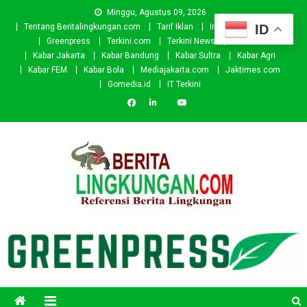
Skip
Minggu, Agustus 09, 2026
to
ID
Tentang Beritalingkungan.com
Tarif Iklan
Investor
Donasi
content
Greenpress
Terkini.com
Terkini News
Kabar.id
Kabar Jakarta
Kabar Bandung
Kabar Sultra
Kabar Agri
Kabar FEM
Kabar Bola
Mediajakarta.com
Jaktimes.com
Gomedia.id
IT Terkini
Beritalingkungan.com
Situs Berita Lingkungan Indonesia