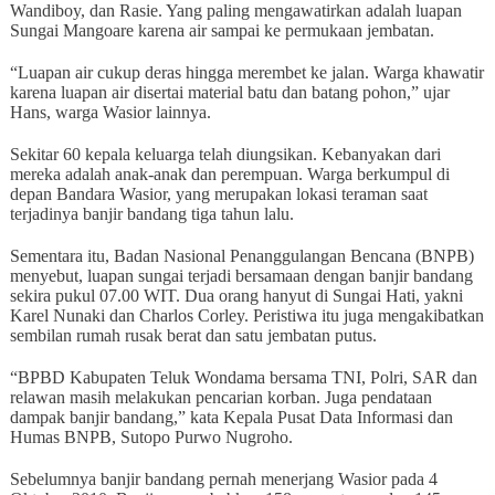
Wandiboy, dan Rasie. Yang paling mengawatirkan adalah luapan
Sungai Mangoare karena air sampai ke permukaan jembatan.
“Luapan air cukup deras hingga merembet ke jalan. Warga khawatir
karena luapan air disertai material batu dan batang pohon,” ujar
Hans, warga Wasior lainnya.
Sekitar 60 kepala keluarga telah diungsikan. Kebanyakan dari
mereka adalah anak-anak dan perempuan. Warga berkumpul di
depan Bandara Wasior, yang merupakan lokasi teraman saat
terjadinya banjir bandang tiga tahun lalu.
Sementara itu, Badan Nasional Penanggulangan Bencana (BNPB)
menyebut, luapan sungai terjadi bersamaan dengan banjir bandang
sekira pukul 07.00 WIT. Dua orang hanyut di Sungai Hati, yakni
Karel Nunaki dan Charlos Corley. Peristiwa itu juga mengakibatkan
sembilan rumah rusak berat dan satu jembatan putus.
“BPBD Kabupaten Teluk Wondama bersama TNI, Polri, SAR dan
relawan masih melakukan pencarian korban. Juga pendataan
dampak banjir bandang,” kata Kepala Pusat Data Informasi dan
Humas BNPB, Sutopo Purwo Nugroho.
Sebelumnya banjir bandang pernah menerjang Wasior pada 4