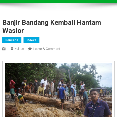
Banjir Bandang Kembali Hantam
Wasior
Bencana
Indeks
Editor
On
Leave A Comment
Banjir
Bandang
Kembali
Hantam
Wasior