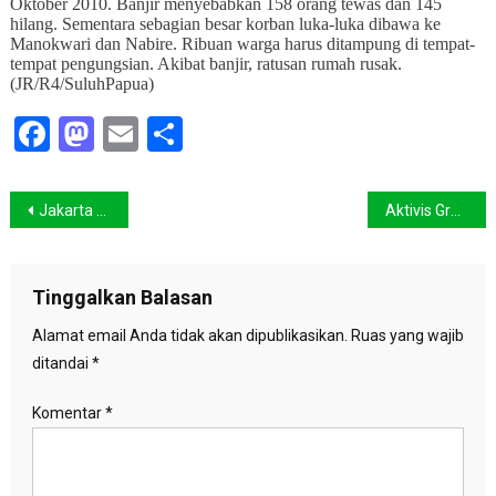
Oktober 2010. Banjir menyebabkan 158 orang tewas dan 145
hilang. Sementara sebagian besar korban luka-luka dibawa ke
Manokwari dan Nabire. Ribuan warga harus ditampung di tempat-
tempat pengungsian. Akibat banjir, ratusan rumah rusak.
(JR/R4/SuluhPapua)
Facebook
Mastodon
Email
Share
Navigasi
Jakarta Banjir Lagi
Aktivis Greenpeace Desak Wilmar Hentikan Perusakan Hutan
pos
Tinggalkan Balasan
Alamat email Anda tidak akan dipublikasikan.
Ruas yang wajib
ditandai
*
Komentar
*