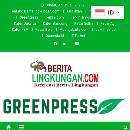
Skip
Jumat, Agustus 07, 2026
to
ID
Tentang Beritalingkungan.com
Tarif Iklan
Investor
Donasi
content
Greenpress
Terkini.com
Terkini News
Kabar.id
Kabar Jakarta
Kabar Bandung
Kabar Sultra
Kabar Agri
Kabar FEM
Kabar Bola
Mediajakarta.com
Jaktimes.com
Gomedia.id
IT Terkini
Beritalingkungan.com
Situs Berita Lingkungan Indonesia