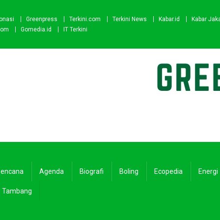
onasi
Greenpress
Terkini.com
Terkini News
Kabar.id
Kabar Jak
com
Gomedia.id
IT Terkini
encana
Agenda
Biografi
Boling
Ecopedia
Energi
Tambang