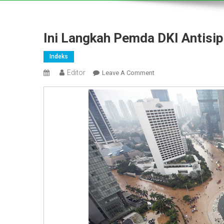
Ini Langkah Pemda DKI Antisip
Indeks
Editor
On
Leave A Comment
Ini
Langkah
Pemda
DKI
Antisipasi
Banjir
Jakarta