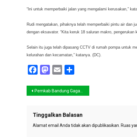
“Ini untuk memperbaiki jalan yang mengalami kerusakan,” kata
Rudi mengatakan, pihaknya telah memperbaiki pintu air dan j
dengan eksavator. “Kita keruk 18 saluran makro, pengerukan 
Selain itu juga telah dipasang CCTV di rumah pompa untuk m
kelurahan dan kecamatan,” katanya. (DC).
Facebook
Mastodon
Email
Share
Navigasi
Pemkab Bandung Gagas Jumat Bersepeda
pos
Tinggalkan Balasan
Alamat email Anda tidak akan dipublikasikan.
Ruas yan