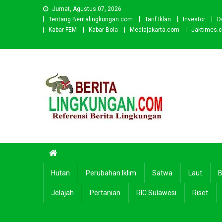
Skip
Jumat, Agustus 07, 2026
to
Tentang Beritalingkungan.com
Tarif Iklan
Investor
D
content
Kabar FEM
Kabar Bola
Mediajakarta.com
Jaktimes.
Beritalingkungan.com
Situs Berita Lingkungan Indonesia
Hutan
Perubahan Iklim
Satwa
Laut
B
Jelajah
Pertanian
RIC Sulawesi
Riset