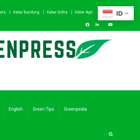
ID
arta
Kabar Bandung
Kabar Sultra
Kabar Agri
English
Green Tips
Greenpedia