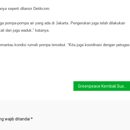
nya seperti dilansir Detikcom.
uga pompa-pompa air yang ada di Jakarta. Pengerukan juga telah dilakukan
kali dan juga waduk,” katanya.
emantau kondisi rumah pompa tersebut. “Kita juga koordinasi dengan petugas
Greenpeace Kembali Susuri Citarum
g wajib ditandai
*