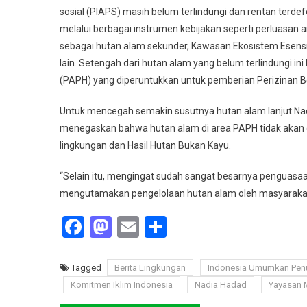
sosial (PIAPS) masih belum terlindungi dan rentan terdefo
melalui berbagai instrumen kebijakan seperti perluasan 
sebagai hutan alam sekunder, Kawasan Ekosistem Esensia
lain. Setengah dari hutan alam yang belum terlindungi
(PAPH) yang diperuntukkan untuk pemberian Perizinan 
Untuk mencegah semakin susutnya hutan alam lanjut Nad
menegaskan bahwa hutan alam di area PAPH tidak akan 
lingkungan dan Hasil Hutan Bukan Kayu.
“Selain itu, mengingat sudah sangat besarnya penguasa
mengutamakan pengelolaan hutan alam oleh masyarakat 
Facebook
Mastodon
Email
Share
Tagged
Berita Lingkungan
Indonesia Umumkan Penu
Komitmen Iklim Indonesia
Nadia Hadad
Yayasan 