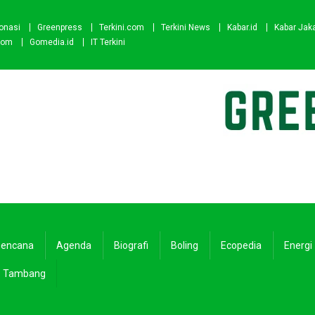
onasi
Greenpress
Terkini.com
Terkini News
Kabar.id
Kabar Jak
com
Gomedia.id
IT Terkini
encana
Agenda
Biografi
Boling
Ecopedia
Energi
Tambang