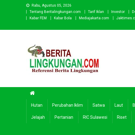
Skip
Rabu, Agustus 05, 2026
to
Tentang Beritalingkungan.com
Tarif Iklan
Investor
D
content
Kabar FEM
Kabar Bola
Mediajakarta.com
Jaktimes.
Beritalingkungan.com
Situs Berita Lingkungan Indonesia
Hutan
Perubahan Iklim
Satwa
Laut
B
Jelajah
Pertanian
RIC Sulawesi
Riset