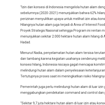
“Izin dan konsesi di Indonesia mengelola hutan alam den
sebelumnya (2020-2021) menunjukkan bahwa 62% hilangny
perizinan menyulitkan upaya untuk melihat izin atau k
Hilangnya hutan alam juga terjadi di Area of Interest F
Proyek Strategis Nasional sehingga Program ini rentan me
menunjukkan sekitar 2.000 hektare hutan alam hilang di 
Hadad.
Menurut Nadia, penyelamatan hutan alam tersisa terutam
dan tambang karena kegiatan usahanya cenderung meliba
konsesi hilang, Indonesia niscaya gagal mencapai kom
melindungi hutan alam dalam penyelesaian keterlanjuran
Tertutupnya proses saat ini meningkatkan risiko hilangny
Pemerintah juga perlu melindungi hutan alam di luar izin
menggabungkan pendekatan command and control dan pen
“Sekitar 9,7 juta hektare hutan alam di luar izin atau k