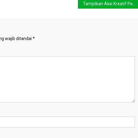
Tampilkan Aksi Kreatif Pengelolaan Sampah ala Kaum Muda Depok
g wajib ditandai
*