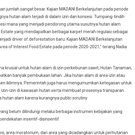
gan jumlah sangat besar. Kajian MADANI Berkelanjutan pada periode
a hutan alam terjadi di dalam izin dan konsesi. Tumpang-tindih
onsesi mana yang menjadi pendorong utama susutnya hutan alam.
ood Estate yang mendapatkan berbagai karpet merah regulasi sebagai
njadi driver of deforestation baru. Kajian MADANI Berkelanjutan
Area of Interest Food Estate pada periode 2020-2021,” terang Nadia
a krusial untuk hutan alam di izin perkebunan sawit, Hutan Tanaman,
tkan banyak pembukaan lahan. Jika hutan alam di area izin atau
itmen iklimnya. Pemerintah juga harus mengumumkan ketegasan untuk
 izin-izin di kawasan hutan serta membuat prosesnya transparan.
a hutan alam karena kurangnya public scrutiny.
 yang belum dilindungi melalui berbagai instrumen kebijakan yang
dekatan insentif-disinsentif.
onsesi, area moratorium, dan area yang dicadangkan untuk perhutanan