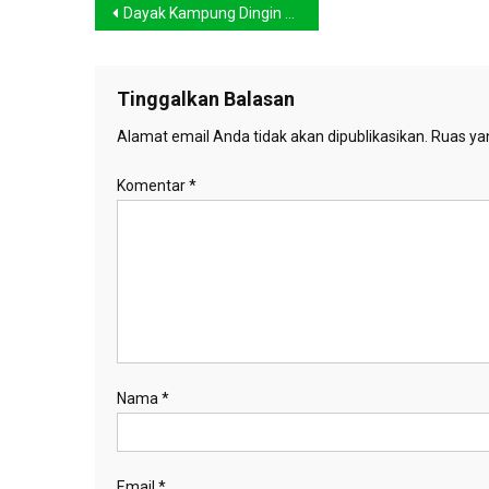
Navigasi
Dayak Kampung Dingin Tak Putus Dihadang Jeruji
pos
Tinggalkan Balasan
Alamat email Anda tidak akan dipublikasikan.
Ruas yan
Komentar
*
Nama
*
Email
*