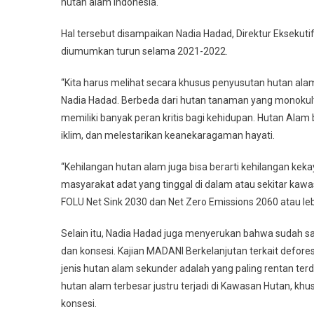
hutan alam Indonesia.
Hal tersebut disampaikan Nadia Hadad, Direktur Eksekut
diumumkan turun selama 2021-2022.
“Kita harus melihat secara khusus penyusutan hutan al
Nadia Hadad. Berbeda dari hutan tanaman yang monokult
memiliki banyak peran kritis bagi kehidupan. Hutan Ala
iklim, dan melestarikan keanekaragaman hayati.
“Kehilangan hutan alam juga bisa berarti kehilangan ke
masyarakat adat yang tinggal di dalam atau sekitar kawa
FOLU Net Sink 2030 dan Net Zero Emissions 2060 atau le
Selain itu, Nadia Hadad juga menyerukan bahwa sudah s
dan konsesi. Kajian MADANI Berkelanjutan terkait defo
jenis hutan alam sekunder adalah yang paling rentan te
hutan alam terbesar justru terjadi di Kawasan Hutan, kh
konsesi.