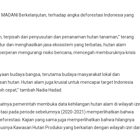
if MADANI Berkelanjutan, terhadap angka deforestasi Indonesia yang
am, terpisah dari penyusutan dan penanaman hutan tanaman,” terang
ur dan menghasilkan jasa ekosistem yang terbatas, hutan alam
m berperan mengurangi risiko bencana, mencegah memburuknya krisis
kayaan budaya bangsa, terutama budaya masyarakat lokal dan
san hutan. Hutan alam juga krusial untuk mencapai target Indonesia
bih cepat,” tambah Nadia Hadad.
aatnya pemerintah membuka data kehilangan hutan alam di wilayah izi
restasi pada periode sebelumnya (2020-2021) memperlihatkan bahwa
rdeforestasi. Kajian yang sama juga memperlihatkan bahwa hilangnya
ususnya Kawasan Hutan Produksi yang berkaitan dengan wilayah izin da