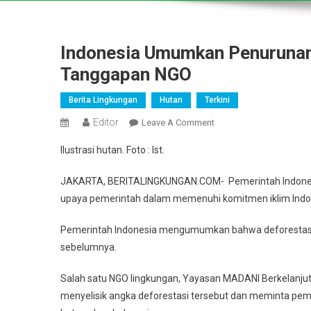
Indonesia Umumkan Penurunan 
Tanggapan NGO
Berita Lingkungan
Hutan
Terkini
Editor
On
Leave A Comment
Indonesia
Ilustrasi hutan. Foto : Ist.
Umumkan
Penurunan
JAKARTA, BERITALINGKUNGAN.COM- Pemerintah Indonesia
Deforestasi
upaya pemerintah dalam memenuhi komitmen iklim Indo
2021-
2022,
Pemerintah Indonesia mengumumkan bahwa deforestasi 
Ini
sebelumnya.
Tanggapan
NGO
Salah satu NGO lingkungan, Yayasan MADANI Berkelanju
menyelisik angka deforestasi tersebut dan meminta pem