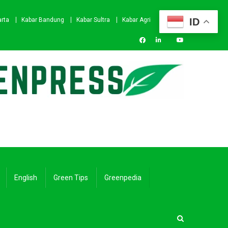
ID
arta
Kabar Bandung
Kabar Sultra
Kabar Agri
English
Green Tips
Greenpedia