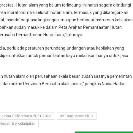
restasi. Hutan alam yang belum terlindungi ini harus segera dilindungi
area moratorium ke seluruh hutan alam, termasuk yang dikategorikan
l, insentif bagi jasa lingkungan, maupun berbagai instrumen kebijakan
 ini bahkan sudah masuk ke dalam Peta Arahan Pemanfaatan Hutan
Berusaha Pemanfaatan Hutan baru,”tuturnya.
ia, perlu ada peraturan perundang-undangan atau kebijakan yang
diperuntukkan untuk pemanfaatan kayu melainkan hanya untuk jasa
an hutan alam oleh perusahaan skala besar, sudah saatnya pemerintah
dan bukan Perizinan Berusaha skala besar,” pungkas Nadia Hadad.
runan Deforestasi 2021-2022
Ini Tanggapan NGO
Madani Berkelanjutan