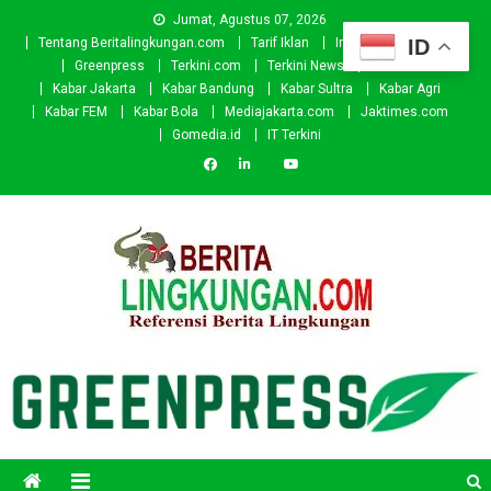
Skip
Jumat, Agustus 07, 2026
to
ID
Tentang Beritalingkungan.com
Tarif Iklan
Investor
Donasi
content
Greenpress
Terkini.com
Terkini News
Kabar.id
Kabar Jakarta
Kabar Bandung
Kabar Sultra
Kabar Agri
Kabar FEM
Kabar Bola
Mediajakarta.com
Jaktimes.com
Gomedia.id
IT Terkini
Beritalingkungan.com
Situs Berita Lingkungan Indonesia