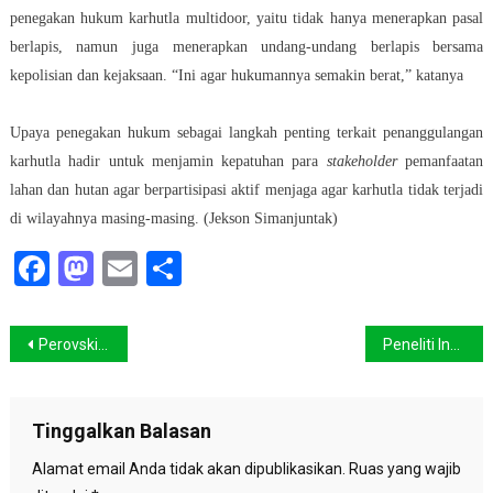
penegakan hukum karhutla multidoor, yaitu tidak hanya menerapkan pasal
berlapis, namun juga menerapkan undang-undang berlapis bersama
kepolisian dan kejaksaan. “Ini agar hukumannya semakin berat,” katanya
Upaya penegakan hukum sebagai langkah penting terkait penanggulangan
karhutla hadir untuk menjamin kepatuhan para
stakeholder
pemanfaatan
lahan dan hutan agar berpartisipasi aktif menjaga agar karhutla tidak terjadi
di wilayahnya masing-masing. (Jekson Simanjuntak)
Facebook
Mastodon
Email
Share
Navigasi
Perovskite, Kandidat Material Panel Surya Masa Depan
Peneliti Ingatkan Kenaikan Permukaan Laut di Seluruh Dunia, Termasuk Indonesia
pos
Tinggalkan Balasan
Alamat email Anda tidak akan dipublikasikan.
Ruas yang wajib