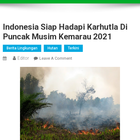
Indonesia Siap Hadapi Karhutla Di
Puncak Musim Kemarau 2021
Berita Lingkungan
Hutan
Terkini
Editor
On
Leave A Comment
Indonesia
Siap
Hadapi
Karhutla
Di
Puncak
Musim
Kemarau
2021