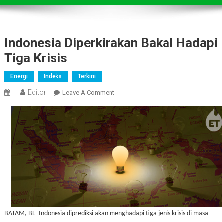
Indonesia Diperkirakan Bakal Hadapi
Tiga Krisis
Energi
Indeks
Terkini
Editor
On
Leave A Comment
Indonesia
Diperkirakan
Bakal
Hadapi
Tiga
Krisis
BATAM, BL- Indonesia diprediksi akan menghadapi tiga jenis krisis di masa