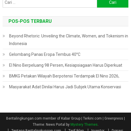
Cari
untuk:
POS-POS TERBARU
Beyond Rhetoric: Unveiling the Climate, Women, and Tokenism in
Indonesia
Gelombang Panas Eropa Tembus 40°C
El Nino Berpeluang 98 Persen, Kesiapsiagaan Harus Diperkuat
BMKG Petakan Wilayah Berpotensi Terdampak El Nino 2026,
Masyarakat Adat Dinilai Harus Jadi Subjek Utama Konservasi
Beritalingkungan.com member of Kabar Group | Terkini.com | Greenpress
|
Theme: News Portal by
Mystery Themes
.
Tentang Beritalingkungan.com
Tarif Iklan
Investor
Donasi