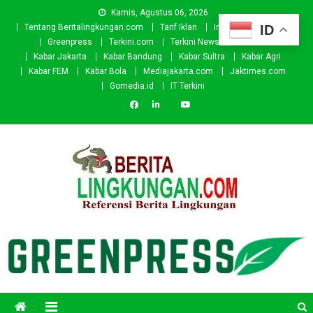
Skip
Kamis, Agustus 06, 2026
to
ID
Tentang Beritalingkungan.com
Tarif Iklan
Investor
Donasi
content
Greenpress
Terkini.com
Terkini News
Kabar.id
Kabar Jakarta
Kabar Bandung
Kabar Sultra
Kabar Agri
Kabar FEM
Kabar Bola
Mediajakarta.com
Jaktimes.com
Gomedia.id
IT Terkini
Beritalingkungan.com
Situs Berita Lingkungan Indonesia