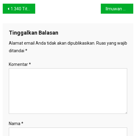
Navigasi
1.340 Titik Panas Kepung Sumatera Selatan, Asap Meluas
Ilmuwan Memperkirakan Bumi Akan Kembali Dihantam Megatsunami
pos
Tinggalkan Balasan
Alamat email Anda tidak akan dipublikasikan.
Ruas yang wajib
ditandai
*
Komentar
*
Nama
*